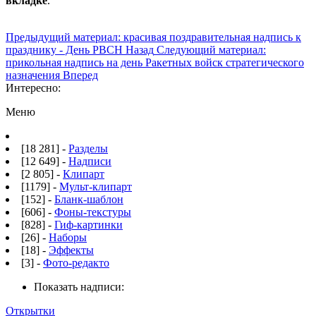
вкладке
.
Предыдущий материал: красивая поздравительная надпись к
празднику - День РВСН
Назад
Следующий материал:
прикольная надпись на день Ракетных войск стратегического
назначения
Вперед
Интересно:
Меню
[18 281] -
Разделы
[12 649] -
Надписи
[2 805] -
Клипарт
[1179] -
Мульт-клипарт
[152] -
Бланк-шаблон
[606] -
Фоны-текстуры
[828] -
Гиф-картинки
[26] -
Наборы
[18] -
Эффекты
[3] -
Фото-редакто
Показать надписи:
Открытки