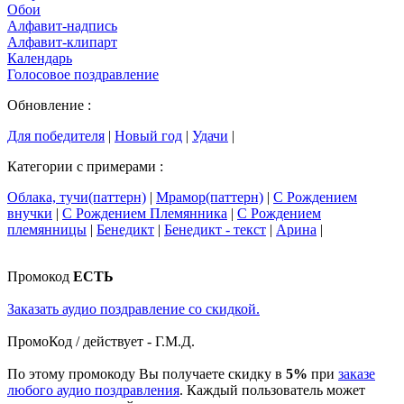
Обои
Алфавит-надпись
Алфавит-клипарт
Календарь
Голосовое поздравление
Обновление :
Для победителя
|
Новый год
|
Удачи
|
Категории с примерами :
Облака, тучи(паттерн)
|
Мрамор(паттерн)
|
С Рождением
внучки
|
С Рождением Племянника
|
С Рождением
племянницы
|
Бенедикт
|
Бенедикт - текст
|
Арина
|
Промокод
ЕСТЬ
Заказать аудио поздравление со скидкой.
ПромоКод / действует - Г.М.Д.
По этому промокоду Вы получаете скидку в
5%
при
заказе
любого аудио поздравления
. Каждый пользователь может