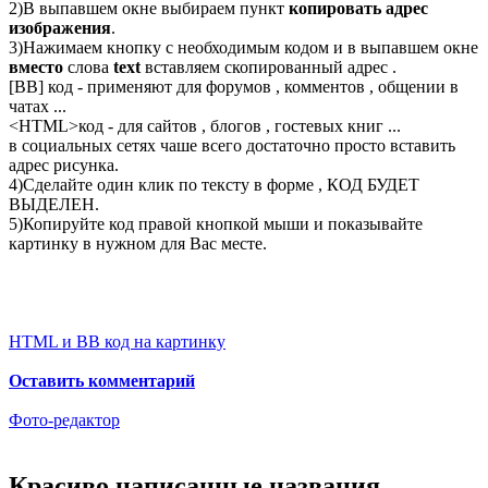
2)В выпавшем окне выбираем пункт
копировать адрес
изображения
.
3)Нажимаем кнопку с необходимым кодом и в выпавшем окне
вместо
слова
text
вставляем скопированный адрес .
[BB] код - применяют для форумов , комментов , общении в
чатах ...
<
HTML
>код - для сайтов , блогов , гостевых книг ...
в социальных сетях чаше всего достаточно просто вставить
адрес рисунка.
4)Сделайте один клик по тексту в форме , КОД БУДЕТ
ВЫДЕЛЕН.
5)Копируйте код правой кнопкой мыши и показывайте
картинку в нужном для Вас месте.
HTML и BB код на картинку
Оставить комментарий
Фото-редактор
Красиво написанные названия