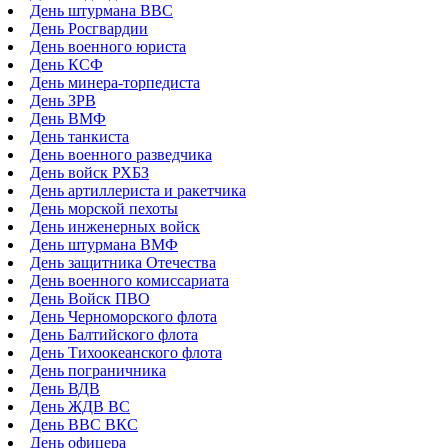
День штурмана ВВС
День Росгвардии
День военного юриста
День КСФ
День минера-торпедиста
День ЗРВ
День ВМФ
День танкиста
День военного разведчика
День войск РХБЗ
День артиллериста и ракетчика
День морской пехоты
День инженерных войск
День штурмана ВМФ
День защитника Отечества
День военного комиссариата
День Войск ПВО
День Черноморского флота
День Балтийского флота
День Тихоокеанского флота
День пограничника
День ВДВ
День ЖДВ ВС
День ВВС ВКС
День офицера