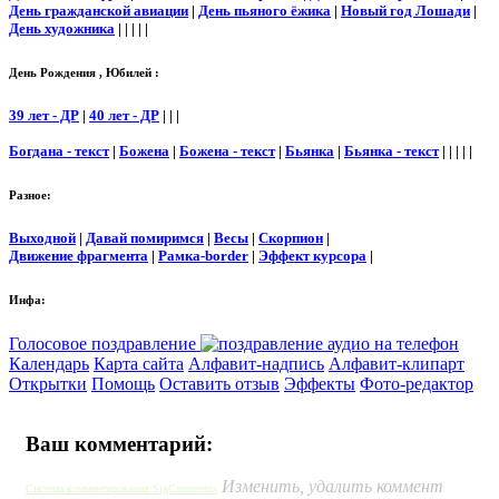
День гражданской авиации
|
День пьяного ёжика
|
Новый год Лошади
|
День художника
| | | | |
День Рождения , Юбилей :
39 лет - ДР
|
40 лет - ДР
| | |
Богдана - текст
|
Божена
|
Божена - текст
|
Бьянка
|
Бьянка - текст
| | | | |
Разное:
Выходной
|
Давай помиримся
|
Весы
|
Скорпион
|
Движение фрагмента
|
Рамка-border
|
Эффект курсора
|
Инфа:
Голосовое поздравление
Календарь
Карта сайта
Алфавит-надпись
Алфавит-клипарт
Открытки
Помощь
Оставить отзыв
Эффекты
Фото-редактор
Ваш комментарий:
Изменить, удалить коммент
Система комментирования SigComments