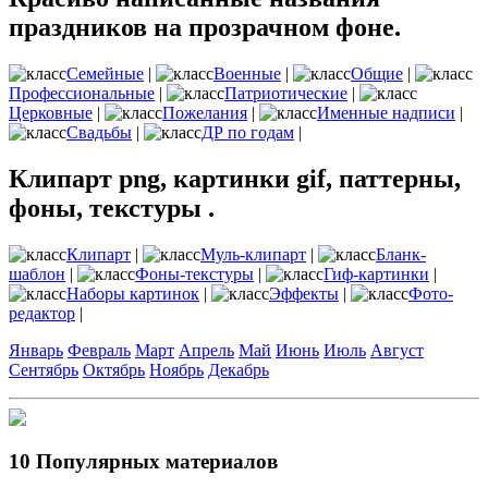
праздников на прозрачном фоне.
Семейные
|
Военные
|
Общие
|
Профессиональные
|
Патриотические
|
Церковные
|
Пожелания
|
Именные надписи
|
Свадьбы
|
ДР по годам
|
Клипарт png, картинки gif, паттерны,
фоны, текстуры .
Клипарт
|
Муль-клипарт
|
Бланк-
шаблон
|
Фоны-текстуры
|
Гиф-картинки
|
Наборы картинок
|
Эффекты
|
Фото-
редактор
|
Январь
Февраль
Март
Апрель
Май
Июнь
Июль
Август
Сентябрь
Октябрь
Ноябрь
Декабрь
10 Популярных материалов