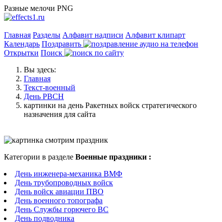
Разные мелочи PNG
Главная
Разделы
Алфавит надписи
Алфавит клипарт
Календарь
Поздравить
Открытки
Поиск
Вы здесь:
Главная
Текст-военный
День РВСН
картинки на день Ракетных войск стратегического
назначения для сайта
Категории в разделе
Военные праздники :
День инженера-механика ВМФ
День трубопроводных войск
День войск авиации ПВО
День военного топографа
День Службы горючего ВС
День подводника