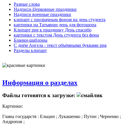
Разные слова
Надписи-Церковные праздники
Надписи военные праздники
клипарт с прозрачным фоном на день студента
картинки на Татьянин день для фотошопа
Клипарт png к празднику День спасибо
картинки с текстом День студента без фона
Бланки-шаблоны
С днём Ангела - текст объёмными буквами png
Разделы клипарт
Информация о разделах
Файлы готовятся к загрузке:
Картинки:
Главы государств : Ельцин ; Лукашенко ; Путин ; Черненко ;
Андропов ;