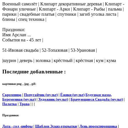
Военный самолёт | Клипарт декоративные деревья | Клипарт -
Фонари уличные | Клипарт - Арки | Клипарт - Рыбы | пальма |
парики | свадебные платья | спутники | загиб уголка листа |
блины | спец техника |
Праздники:
Имя Арслан ...
События на - 45 лет |
51-Ивовая свадьба | 52-Топазовая | 53-Урановая |
|шурин | деверь | золовка | крёстный | крёстная | кум | кума
Последние добавленные :
картинки png , jpg , gif:
Скромница
|
Попугайчик (мульт)
|
Ёжики (мульт)
Будущая мама,
Беременная (мульт)
|
Художник (мульт)
|
Брачующиеся Свадьба (мульт)
|
Палатка
|
Трава
| | |
Праздники:
Дата - год -цифры
|
Шаблон Эскиз открытки
|
День проектировщика
|