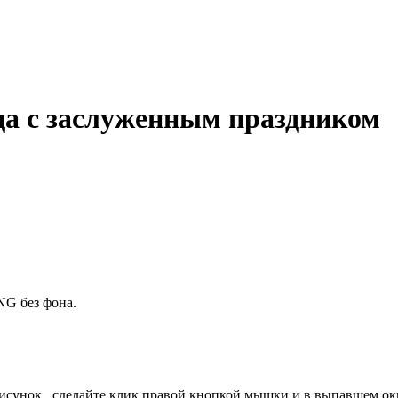
ца с заслуженным праздником
NG без фона.
исунок , сделайте клик правой кнопкой мышки и в выпавшем ок