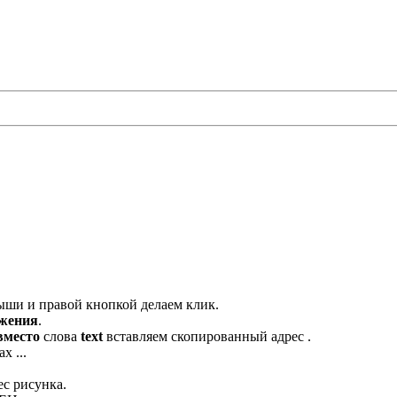
ыши и правой кнопкой делаем клик.
ажения
.
вместо
слова
text
вставляем скопированный адрес .
х ...
ес рисунка.