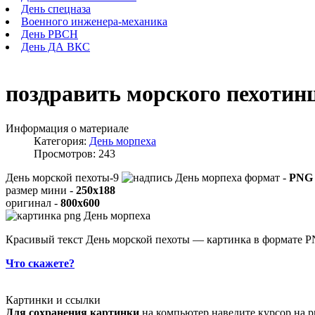
День спецназа
Военного инженера-механика
День РВСН
День ДА ВКС
поздравить морского пехотин
Информация о материале
Категория:
День морпеха
Просмотров: 243
День морской пехоты-9
формат -
PNG
размер мини -
250x188
оригинал -
800x600
Красивый текст День морской пехоты — картинка в формате P
Что скажете?
Картинки и ссылки
Для сохранения картинки
на компьютер наведите курсор на р