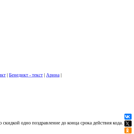
икт
|
Бенедикт - текст
|
Арина
|
о скидкой одно поздравление до конца срока действия кода.