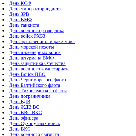
День КСФ
День минера-торпедиста
День ЗРВ
День ВМФ
День танкиста
День военного разведчика
День войск РХБЗ
День артиллериста и ракетчика
День морской пехоты
День инженерных войск
День штурмана ВМФ
День защитника Отечества
День военного комиссариата
День Войск ПВО
День Черноморского флота
День Балтийского флота
День Тихоокеанского флота
День пограничника
День ВДВ
День ЖДВ ВС
День ВВС ВКС
День офицера
День Сухопутных войск
День ВКС
День военного связиста