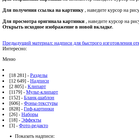
Для получения ссылка на картинку
, наведите курсор на ри
Для просмотра оригинала картинки
, наведите курсор на ри
Открыть исходное изображение в новой вкладке
.
Предыдущий материал: надписи для быстрого изготовления от
Интересно:
Меню
[18 281] -
Разделы
[12 649] -
Надписи
[2 805] -
Клипарт
[1179] -
Мульт-клипарт
[152] -
Бланк-шаблон
[606] -
Фоны-текстуры
[828] -
Гиф-картинки
[26] -
Наборы
[18] -
Эффекты
[3] -
Фото-редакто
Показать надписи: