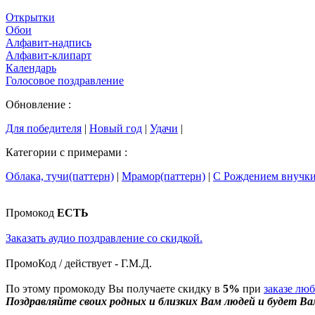
Открытки
Обои
Алфавит-надпись
Алфавит-клипарт
Календарь
Голосовое поздравление
Обновление :
Для победителя
|
Новый год
|
Удачи
|
Категории с примерами :
Облака, тучи(паттерн)
|
Мрамор(паттерн)
|
С Рождением внучк
Промокод
ЕСТЬ
Заказать аудио поздравление со скидкой.
ПромоКод / действует - Г.М.Д.
По этому промокоду Вы получаете скидку в
5%
при
заказе лю
Поздравляйте своих родных и близких Вам людей и будет Ва