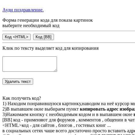
Ауди поздравление.
Форма генерации кода для показа картинок
выберите необходимый код
Клик по тексту выделяет код для копирования
Как получить код?
1) Находим понравившуюся картинку,наводим на неё курсор м
2)В выпавшем окне выбираем пункт
копировать адрес изобр
3)Нажимаем кнопку с необходимым кодом и в выпавшем окне
[BB] код - применяют для форумов , комментов , общении в чата
<
HTML
>код - для сайтов , блогов , гостевых книг ...
в социальных сетях чаше всего достаточно просто вставить адр