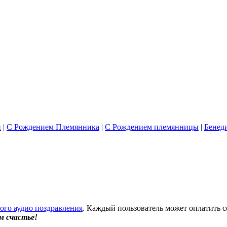
и
|
С Рождением Племянника
|
С Рождением племянницы
|
Бенед
бого аудио поздравления
. Каждый пользователь может оплатить с
м счастье!