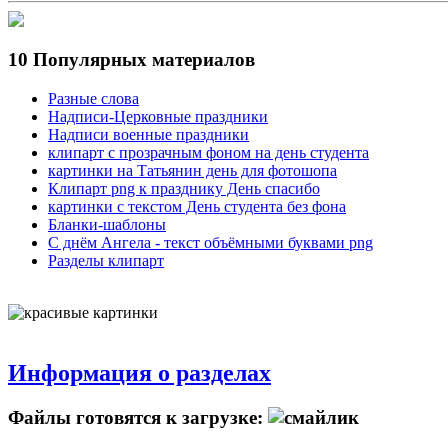
10 Популярных материалов
Разные слова
Надписи-Церковные праздники
Надписи военные праздники
клипарт с прозрачным фоном на день студента
картинки на Татьянин день для фотошопа
Клипарт png к празднику День спасибо
картинки с текстом День студента без фона
Бланки-шаблоны
С днём Ангела - текст объёмными буквами png
Разделы клипарт
Информация о разделах
Файлы готовятся к загрузке: