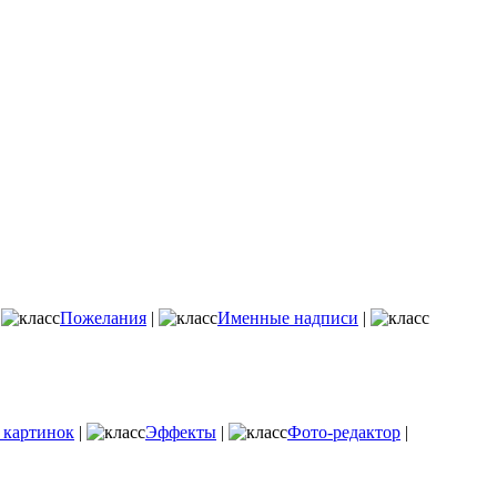
|
Пожелания
|
Именные надписи
|
 картинок
|
Эффекты
|
Фото-редактор
|