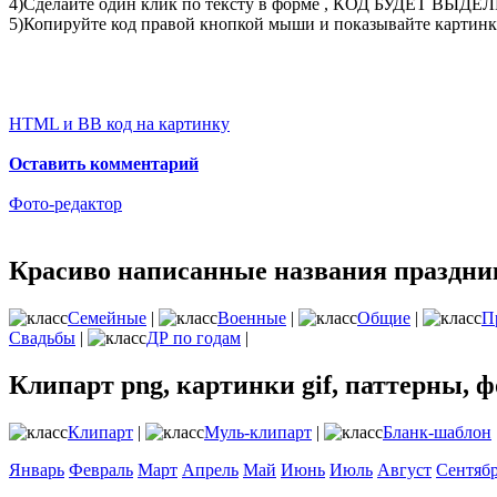
4)Сделайте один клик по тексту в форме , КОД БУДЕТ ВЫДЕ
5)Копируйте код правой кнопкой мыши и показывайте картинку
HTML и BB код на картинку
Оставить комментарий
Фото-редактор
Красиво написанные названия праздник
Семейные
|
Военные
|
Общие
|
П
Свадьбы
|
ДР по годам
|
Клипарт png, картинки gif, паттерны, ф
Клипарт
|
Муль-клипарт
|
Бланк-шаблон
Январь
Февраль
Март
Апрель
Май
Июнь
Июль
Август
Сентяб