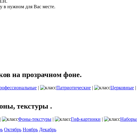
ЛЕН.
 в нужном для Вас месте.
ов на прозрачном фоне.
рофессиональные
|
Патриотические
|
Церковные
оны, текстуры .
|
Фоны-текстуры
|
Гиф-картинки
|
Наборы
рь
Октябрь
Ноябрь
Декабрь