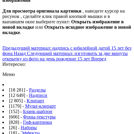
изображения
Для просмотра оригинала картинки
, наведите курсор на
рисунок , сделайте клик правой кнопкой мышки и в
выпавшем окне выберите пункт:
Открыть изображение в
новой вкладке
или
Открыть исходное изображение в новой
вкладке
.
Предыдущий материал: надпись с юбилейной датой 15 лет без
фона
Назад
Следующий материал: изготовить за две минуты
открытку из фото на день рождение 15 лет
Вперед
Интересно:
Меню
[18 281] -
Разделы
[12 649] -
Надписи
[2 805] -
Клипарт
[1179] -
Мульт-клипарт
[152] -
Бланк-шаблон
[606] -
Фоны-текстуры
[828] -
Гиф-картинки
[26] -
Наборы
[18] -
Эффекты