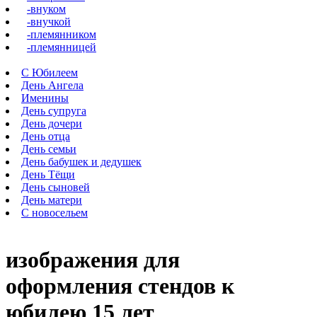
-внуком
-внучкой
-племянником
-племянницей
С Юбилеем
День Ангела
Именины
День супруга
День дочери
День отца
День семьи
День бабушек и дедушек
День Тёщи
День сыновей
День матери
С новосельем
изображения для
оформления стендов к
юбилею 15 лет