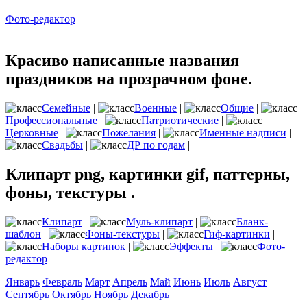
Фото-редактор
Красиво написанные названия
праздников на прозрачном фоне.
Семейные
|
Военные
|
Общие
|
Профессиональные
|
Патриотические
|
Церковные
|
Пожелания
|
Именные надписи
|
Свадьбы
|
ДР по годам
|
Клипарт png, картинки gif, паттерны,
фоны, текстуры .
Клипарт
|
Муль-клипарт
|
Бланк-
шаблон
|
Фоны-текстуры
|
Гиф-картинки
|
Наборы картинок
|
Эффекты
|
Фото-
редактор
|
Январь
Февраль
Март
Апрель
Май
Июнь
Июль
Август
Сентябрь
Октябрь
Ноябрь
Декабрь