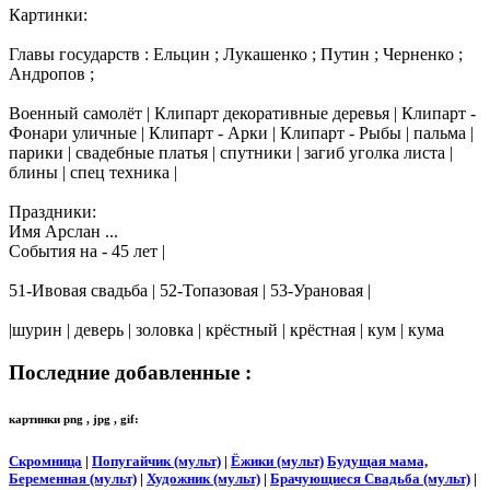
Картинки:
Главы государств : Ельцин ; Лукашенко ; Путин ; Черненко ;
Андропов ;
Военный самолёт | Клипарт декоративные деревья | Клипарт -
Фонари уличные | Клипарт - Арки | Клипарт - Рыбы | пальма |
парики | свадебные платья | спутники | загиб уголка листа |
блины | спец техника |
Праздники:
Имя Арслан ...
События на - 45 лет |
51-Ивовая свадьба | 52-Топазовая | 53-Урановая |
|шурин | деверь | золовка | крёстный | крёстная | кум | кума
Последние добавленные :
картинки png , jpg , gif:
Скромница
|
Попугайчик (мульт)
|
Ёжики (мульт)
Будущая мама,
Беременная (мульт)
|
Художник (мульт)
|
Брачующиеся Свадьба (мульт)
|