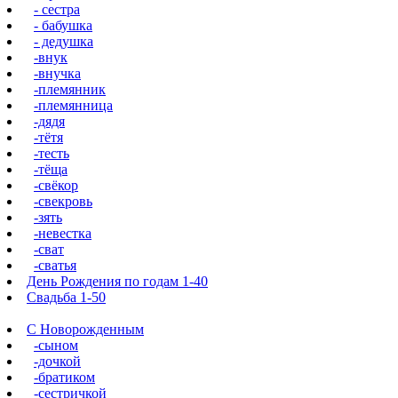
- сестра
- бабушка
- дедушка
-внук
-внучка
-племянник
-племянница
-дядя
-тётя
-тесть
-тёща
-свёкор
-свекровь
-зять
-невестка
-сват
-сватья
День Рождения по годам 1-40
Свадьба 1-50
С Новорожденным
-сыном
-дочкой
-братиком
-сестричкой