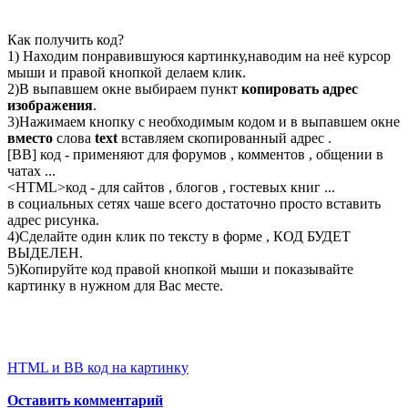
Как получить код?
1) Находим понравившуюся картинку,наводим на неё курсор
мыши и правой кнопкой делаем клик.
2)В выпавшем окне выбираем пункт
копировать адрес
изображения
.
3)Нажимаем кнопку с необходимым кодом и в выпавшем окне
вместо
слова
text
вставляем скопированный адрес .
[BB] код - применяют для форумов , комментов , общении в
чатах ...
<
HTML
>код - для сайтов , блогов , гостевых книг ...
в социальных сетях чаше всего достаточно просто вставить
адрес рисунка.
4)Сделайте один клик по тексту в форме , КОД БУДЕТ
ВЫДЕЛЕН.
5)Копируйте код правой кнопкой мыши и показывайте
картинку в нужном для Вас месте.
HTML и BB код на картинку
Оставить комментарий