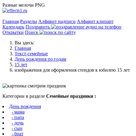
Разные мелочи PNG
Главная
Разделы
Алфавит надписи
Алфавит клипарт
Календарь
Поздравить
Открытки
Поиск
Вы здесь:
Главная
Текст-семейные
День рождения по годам
15 лет
изображения для оформления стендов к юбилею 15 лет
Категории в разделе
Семейные праздники :
День рождения
- мама
- папа
- дочь
- сын
- брат