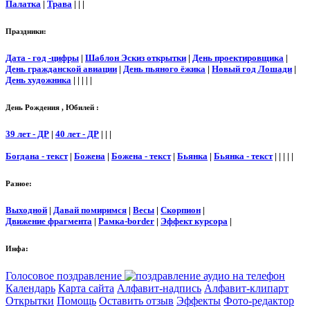
Палатка
|
Трава
| | |
Праздники:
Дата - год -цифры
|
Шаблон Эскиз открытки
|
День проектировщика
|
День гражданской авиации
|
День пьяного ёжика
|
Новый год Лошади
|
День художника
| | | | |
День Рождения , Юбилей :
39 лет - ДР
|
40 лет - ДР
| | |
Богдана - текст
|
Божена
|
Божена - текст
|
Бьянка
|
Бьянка - текст
| | | | |
Разное:
Выходной
|
Давай помиримся
|
Весы
|
Скорпион
|
Движение фрагмента
|
Рамка-border
|
Эффект курсора
|
Инфа:
Голосовое поздравление
Календарь
Карта сайта
Алфавит-надпись
Алфавит-клипарт
Открытки
Помощь
Оставить отзыв
Эффекты
Фото-редактор