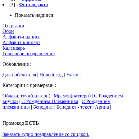
[3] -
Фото-редакто
Показать надписи:
Открытки
Обои
Алфавит-надпись
Алфавит-клипарт
Календарь
Голосовое поздравление
Обновление :
Для победителя
|
Новый год
|
Удачи
|
Категории с примерами :
Облака, тучи(паттерн)
|
Мрамор(паттерн)
|
С Рождением
внучки
|
С Рождением Племянника
|
С Рождением
племянницы
|
Бенедикт
|
Бенедикт - текст
|
Арина
|
Промокод
ЕСТЬ
Заказать аудио поздравление со скидкой.