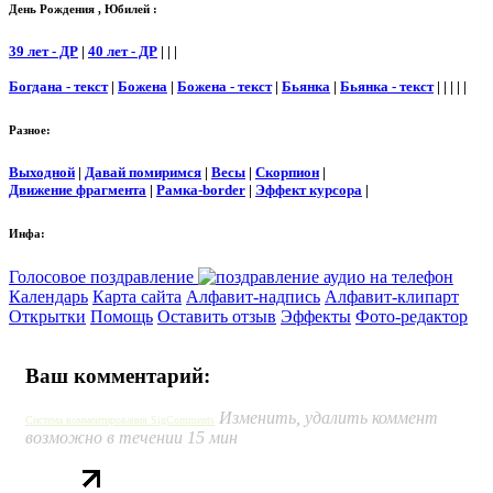
День Рождения , Юбилей :
39 лет - ДР
|
40 лет - ДР
| | |
Богдана - текст
|
Божена
|
Божена - текст
|
Бьянка
|
Бьянка - текст
| | | | |
Разное:
Выходной
|
Давай помиримся
|
Весы
|
Скорпион
|
Движение фрагмента
|
Рамка-border
|
Эффект курсора
|
Инфа:
Голосовое поздравление
Календарь
Карта сайта
Алфавит-надпись
Алфавит-клипарт
Открытки
Помощь
Оставить отзыв
Эффекты
Фото-редактор
Ваш комментарий:
Изменить, удалить коммент
Система комментирования SigComments
возможно в течении 15 мин