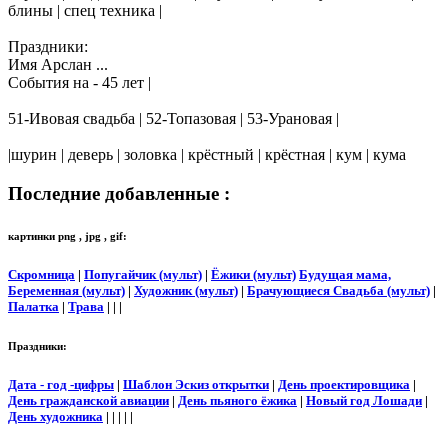
блины | спец техника |
Праздники:
Имя Арслан ...
События на - 45 лет |
51-Ивовая свадьба | 52-Топазовая | 53-Урановая |
|шурин | деверь | золовка | крёстный | крёстная | кум | кума
Последние добавленные :
картинки png , jpg , gif:
Скромница
|
Попугайчик (мульт)
|
Ёжики (мульт)
Будущая мама,
Беременная (мульт)
|
Художник (мульт)
|
Брачующиеся Свадьба (мульт)
|
Палатка
|
Трава
| | |
Праздники:
Дата - год -цифры
|
Шаблон Эскиз открытки
|
День проектировщика
|
День гражданской авиации
|
День пьяного ёжика
|
Новый год Лошади
|
День художника
| | | | |