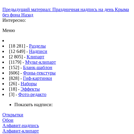
Предыдущий материал: Праздничная надпись на день Крыма
без фона
Назад
Интересно:
Меню
[18 281] -
Разделы
[12 649] -
Надписи
[2 805] -
Клипарт
[1179] -
Мульт-клипарт
[152] -
Бланк-шаблон
[606] -
Фоны-текстуры
[828] -
Гиф-картинки
[26] -
Наборы
[18] -
Эффекты
[3] -
Фото-редакто
Показать надписи:
Открытки
Обои
Алфавит-надпись
Алфавит-клипарт