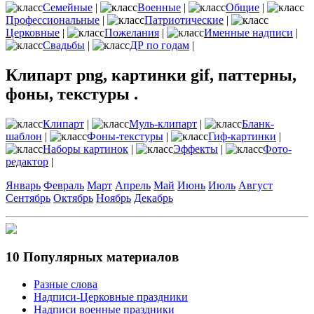
Семейные
|
Военные
|
Общие
|
Профессиональные
|
Патриотические
|
Церковные
|
Пожелания
|
Именные надписи
|
Свадьбы
|
ДР по годам
|
Клипарт png, картинки gif, паттерны,
фоны, текстуры .
Клипарт
|
Муль-клипарт
|
Бланк-
шаблон
|
Фоны-текстуры
|
Гиф-картинки
|
Наборы картинок
|
Эффекты
|
Фото-
редактор
|
Январь
Февраль
Март
Апрель
Май
Июнь
Июль
Август
Сентябрь
Октябрь
Ноябрь
Декабрь
10 Популярных материалов
Разные слова
Надписи-Церковные праздники
Надписи военные праздники