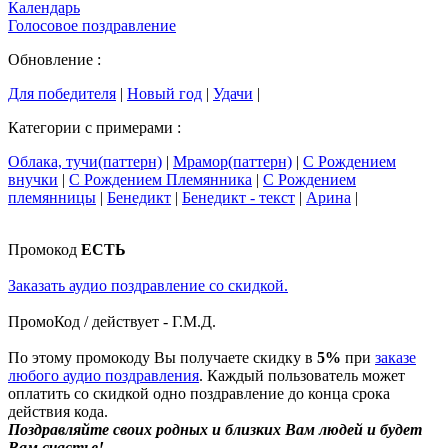
Календарь
Голосовое поздравление
Обновление :
Для победителя
|
Новый год
|
Удачи
|
Категории с примерами :
Облака, тучи(паттерн)
|
Мрамор(паттерн)
|
С Рождением
внучки
|
С Рождением Племянника
|
С Рождением
племянницы
|
Бенедикт
|
Бенедикт - текст
|
Арина
|
Промокод
ЕСТЬ
Заказать аудио поздравление со скидкой.
ПромоКод / действует - Г.М.Д.
По этому промокоду Вы получаете скидку в
5%
при
заказе
любого аудио поздравления
. Каждый пользователь может
оплатить со скидкой одно поздравление до конца срока
действия кода.
Поздравляйте своих родных и близких Вам людей и будет
Вам счастье!