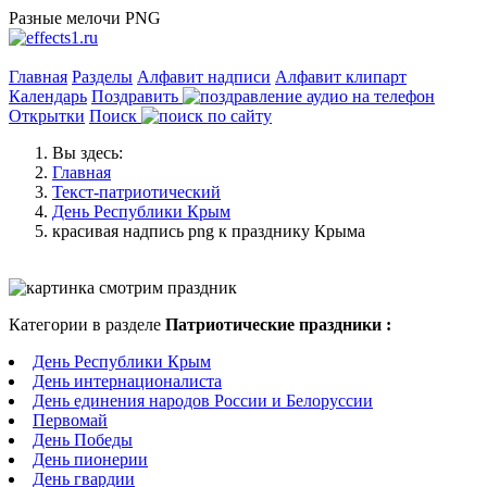
Разные мелочи PNG
Главная
Разделы
Алфавит надписи
Алфавит клипарт
Календарь
Поздравить
Открытки
Поиск
Вы здесь:
Главная
Текст-патриотический
День Республики Крым
красивая надпись png к празднику Крыма
Категории в разделе
Патриотические праздники :
День Республики Крым
День интернационалиста
День единения народов России и Белоруссии
Первомай
День Победы
День пионерии
День гвардии