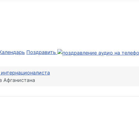
Календарь
Поздравить
 интернационалиста
з Афганистана