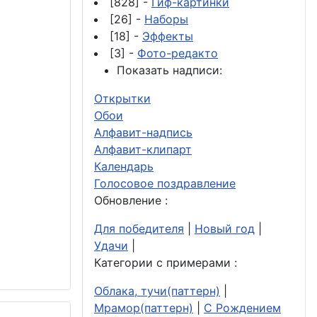
[828] -
Гиф-картинки
[26] -
Наборы
[18] -
Эффекты
[3] -
Фото-редакто
Показать надписи:
Открытки
Обои
Алфавит-надпись
Алфавит-клипарт
Календарь
Голосовое поздравление
Обновление :
Для победителя
|
Новый год
|
Удачи
|
Категории с примерами :
Облака, тучи(паттерн)
|
Мрамор(паттерн)
|
С Рождением