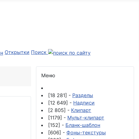
Открытки
Поиск
Меню
[18 281] -
Разделы
[12 649] -
Надписи
[2 805] -
Клипарт
[1179] -
Мульт-клипарт
[152] -
Бланк-шаблон
[606] -
Фоны-текстуры