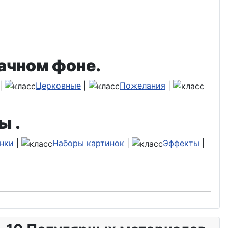
ачном фоне.
|
Церковные
|
Пожелания
|
ы .
нки
|
Наборы картинок
|
Эффекты
|