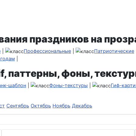
вания праздников на прозр
е
|
Профессиональные
|
Патриотические
 годам
|
f, паттерны, фоны, текстур
анк-шаблон
|
Фоны-текстуры
|
Гиф-карти
ст
Сентябрь
Октябрь
Ноябрь
Декабрь