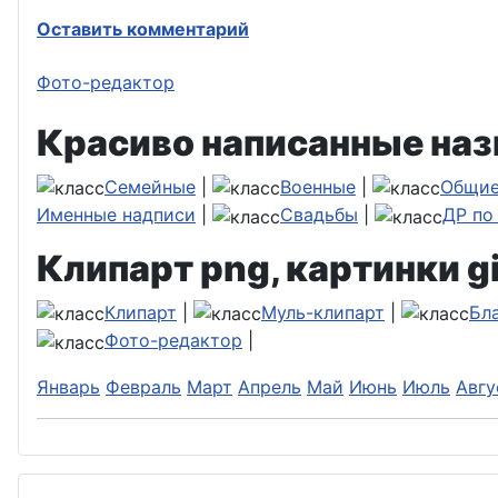
Оставить комментарий
Фото-редактор
Красиво написанные наз
Семейные
|
Военные
|
Общи
Именные надписи
|
Свадьбы
|
ДР по
Клипарт png, картинки gi
Клипарт
|
Муль-клипарт
|
Бл
Фото-редактор
|
Январь
Февраль
Март
Апрель
Май
Июнь
Июль
Авгу