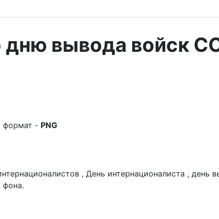
о дню вывода войск С
формат -
PNG
интернационалистов , День интернационалиста , день 
 фона.