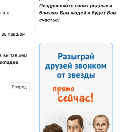
Поздравляйте своих родных и
 и в
близких Вам людей и будет Вам
счастье!
в выпавшем
 в выпавшем
вкладке
.
Следующий материал: поздравить друга афганца с днём 
Вперед