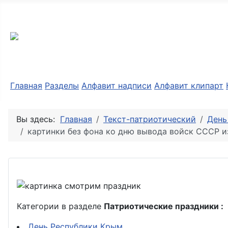
Разные мелочи PNG
Главная
Разделы
Алфавит надписи
Алфавит клипарт
Вы здесь:
Главная
Текст-патриотический
День
картинки без фона ко дню вывода войск СССР и
Категории в разделе
Патриотические праздники :
День Республики Крым