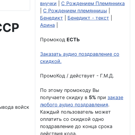
внучки
|
С Рождением Племянника
|
С Рождением племянницы
|
Бенедикт
|
Бенедикт - текст
|
ССР
Арина
|
Промокод
ЕСТЬ
Заказать аудио поздравление со
скидкой.
ПромоКод / действует - Г.М.Д.
По этому промокоду Вы
получаете скидку в
5%
при
заказе
любого аудио поздравления
.
вывода войск
Каждый пользователь может
оплатить со скидкой одно
поздравление до конца срока
действия кода.