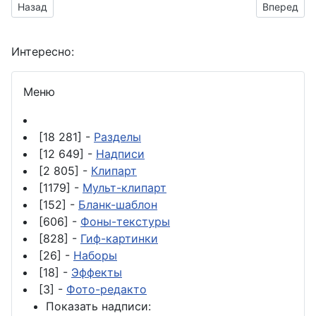
Предыдущий материал: оформления странички сайта
Следующий
Назад
Вперед
Интересно:
Меню
[18 281] -
Разделы
[12 649] -
Надписи
[2 805] -
Клипарт
[1179] -
Мульт-клипарт
[152] -
Бланк-шаблон
[606] -
Фоны-текстуры
[828] -
Гиф-картинки
[26] -
Наборы
[18] -
Эффекты
[3] -
Фото-редакто
Показать надписи: