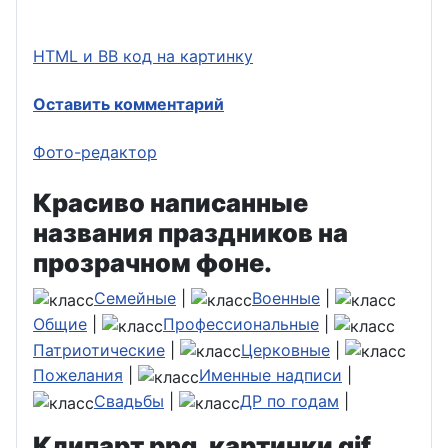
HTML и BB код на картинку
Оставить комментарий
Фото-редактор
Красиво написанные
названия праздников на
прозрачном фоне.
Семейные
|
Военные
|
Общие
|
Профессиональные
|
Патриотические
|
Церковные
|
Пожелания
|
Именные надписи
|
Свадьбы
|
ДР по годам
|
Клипарт png, картинки gif,