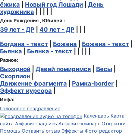
ёжика
|
Новый год Лошади
|
День
художника
| | | | |
День Рождения , Юбилей :
39 лет - ДР
|
40 лет - ДР
| | |
Богдана - текст
|
Божена
|
Божена - текст
|
Бьянка
|
Бьянка - текст
| | | | |
Разное:
Выходной
|
Давай помиримся
|
Весы
|
Скорпион
|
Движение фрагмента
|
Рамка-border
|
Эффект курсора
|
Инфа:
Голосовое поздравление
Календарь
Карта
сайта
Алфавит-надпись
Алфавит-клипарт
Открытки
Помощь
Оставить отзыв
Эффекты
Фото-редактор