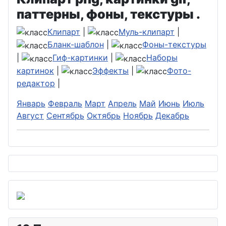
паттерны, фоны, текстуры .
Клипарт
|
Муль-клипарт
|
Бланк-шаблон
|
Фоны-текстуры
|
Гиф-картинки
|
Наборы
картинок
|
Эффекты
|
Фото-
редактор
|
Январь
Февраль
Март
Апрель
Май
Июнь
Июль
Август
Сентябрь
Октябрь
Ноябрь
Декабрь