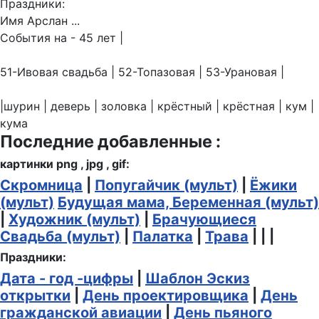
Праздники:
Имя Арслан ...
События на - 45 лет |
51-Ивовая свадьба | 52-Топазовая | 53-Урановая |
|шурин | деверь | золовка | крёстный | крёстная | кум |
кума
Последние добавленные :
картинки png , jpg , gif:
Скромница
|
Попугайчик (мульт)
|
Ёжики
(мульт)
Будущая мама, Беременная (мульт)
|
Художник (мульт)
|
Брачующиеся
Свадьба (мульт)
|
Палатка
|
Трава
| | |
Праздники:
Дата - год -цифры
|
Шаблон Эскиз
открытки
|
День проектировщика
|
День
гражданской авиации
|
День пьяного