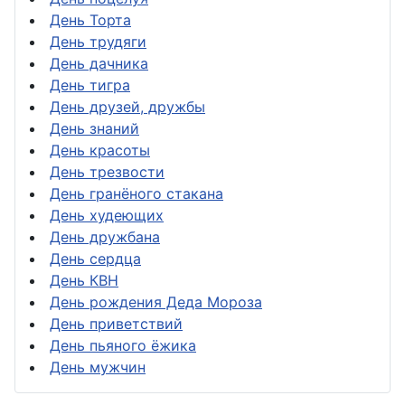
День Торта
День трудяги
День дачника
День тигра
День друзей, дружбы
День знаний
День красоты
День трезвости
День гранёного стакана
День худеющих
День дружбана
День сердца
День КВН
День рождения Деда Мороза
День приветствий
День пьяного ёжика
День мужчин