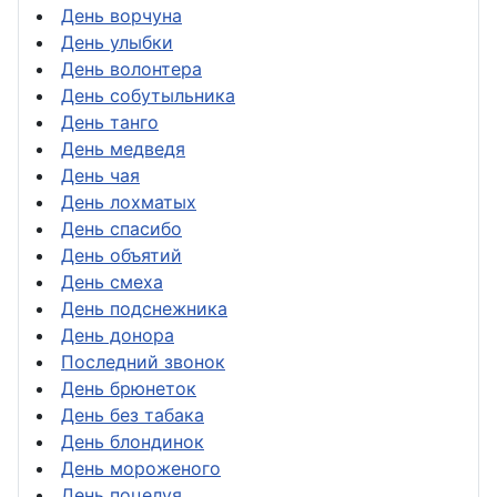
День ворчуна
День улыбки
День волонтера
День собутыльника
День танго
День медведя
День чая
День лохматых
День спасибо
День объятий
День смеха
День подснежника
День донора
Последний звонок
День брюнеток
День без табака
День блондинок
День мороженого
День поцелуя