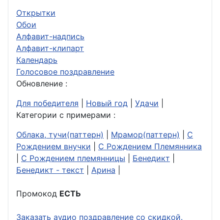
Открытки
Обои
Алфавит-надпись
Алфавит-клипарт
Календарь
Голосовое поздравление
Обновление :
Для победителя
|
Новый год
|
Удачи
|
Категории с примерами :
Облака, тучи(паттерн)
|
Мрамор(паттерн)
|
С
Рождением внучки
|
С Рождением Племянника
|
С Рождением племянницы
|
Бенедикт
|
Бенедикт - текст
|
Арина
|
Промокод
ЕСТЬ
Заказать аудио поздравление со скидкой.