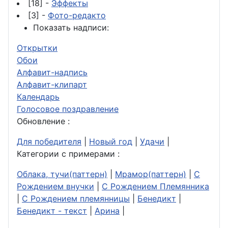
[18] -
Эффекты
[3] -
Фото-редакто
Показать надписи:
Открытки
Обои
Алфавит-надпись
Алфавит-клипарт
Календарь
Голосовое поздравление
Обновление :
Для победителя
|
Новый год
|
Удачи
|
Категории с примерами :
Облака, тучи(паттерн)
|
Мрамор(паттерн)
|
С
Рождением внучки
|
С Рождением Племянника
|
С Рождением племянницы
|
Бенедикт
|
Бенедикт - текст
|
Арина
|