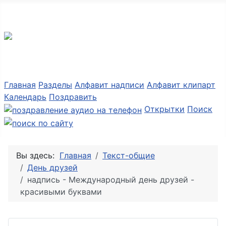
Разные мелочи PNG
Главная
Разделы
Алфавит надписи
Алфавит клипарт
Календарь
Поздравить
Открытки
Поиск
Вы здесь:
Главная
Текст-общие
День друзей
надпись - Международный день друзей -
красивыми буквами