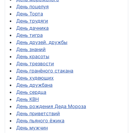
День поцелуя
День Торта
День трудяги
День дачника
День тигра
День друзей, дружбы
День знаний
День красоты
День трезвости
День гранёного стакана
День худеющих
День дружбана
День сердца
День КВН
День рождения Деда Мороза
День приветствий
День пьяного ёжика
День мужчин