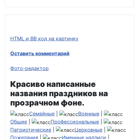
HTML и BB код на картинку
Оставить комментарий
Фото-редактор
Красиво написанные
названия праздников на
прозрачном фоне.
Семейные
|
Военные
|
Общие
|
Профессиональные
|
Патриотические
|
Церковные
|
Пожелания
|
Именные надписи
|