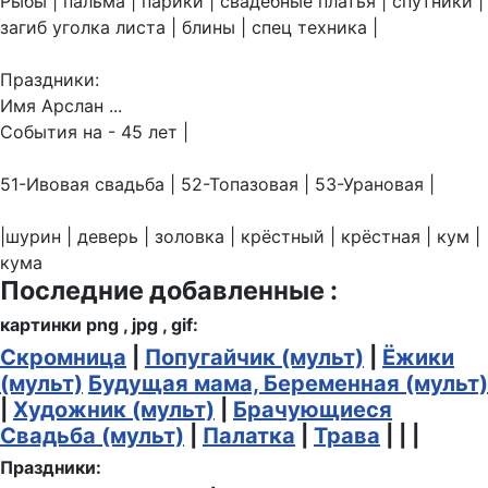
Рыбы | пальма | парики | свадебные платья | спутники |
загиб уголка листа | блины | спец техника |
Праздники:
Имя Арслан ...
События на - 45 лет |
51-Ивовая свадьба | 52-Топазовая | 53-Урановая |
|шурин | деверь | золовка | крёстный | крёстная | кум |
кума
Последние добавленные :
картинки png , jpg , gif:
Скромница
|
Попугайчик (мульт)
|
Ёжики
(мульт)
Будущая мама, Беременная (мульт)
|
Художник (мульт)
|
Брачующиеся
Свадьба (мульт)
|
Палатка
|
Трава
| | |
Праздники: