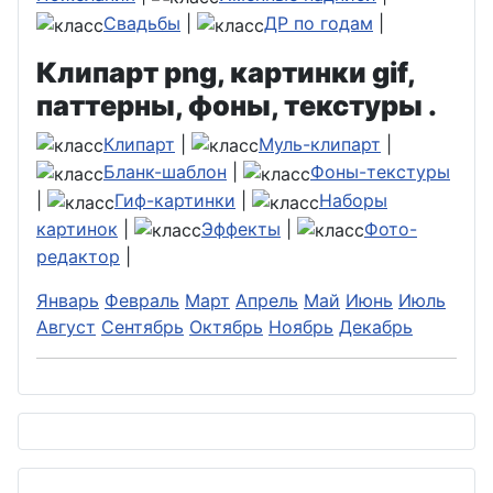
Свадьбы
|
ДР по годам
|
Клипарт png, картинки gif,
паттерны, фоны, текстуры .
Клипарт
|
Муль-клипарт
|
Бланк-шаблон
|
Фоны-текстуры
|
Гиф-картинки
|
Наборы
картинок
|
Эффекты
|
Фото-
редактор
|
Январь
Февраль
Март
Апрель
Май
Июнь
Июль
Август
Сентябрь
Октябрь
Ноябрь
Декабрь