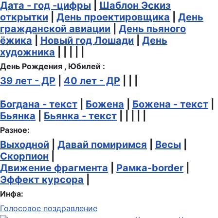
Дата - год -цифры
|
Шаблон Эскиз
открытки
|
День проектировщика
|
День
гражданской авиации
|
День пьяного
ёжика
|
Новый год Лошади
|
День
художника
| | | | |
День Рождения , Юбилей :
39 лет - ДР
|
40 лет - ДР
| | |
Богдана - текст
|
Божена
|
Божена - текст
|
Бьянка
|
Бьянка - текст
| | | | |
Разное:
Выходной
|
Давай помиримся
|
Весы
|
Скорпион
|
Движение фрагмента
|
Рамка-border
|
Эффект курсора
|
Инфа:
Голосовое поздравление