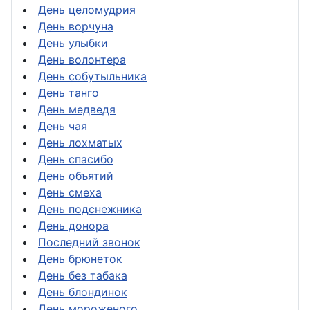
День целомудрия
День ворчуна
День улыбки
День волонтера
День собутыльника
День танго
День медведя
День чая
День лохматых
День спасибо
День объятий
День смеха
День подснежника
День донора
Последний звонок
День брюнеток
День без табака
День блондинок
День мороженого