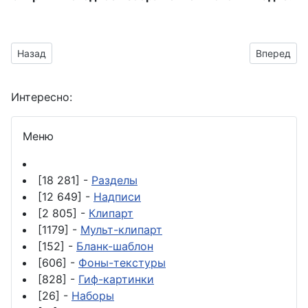
Предыдущий материал: День дружбы - надпись для оформл
Следующий 
Назад
Вперед
Интересно:
Меню
[18 281] -
Разделы
[12 649] -
Надписи
[2 805] -
Клипарт
[1179] -
Мульт-клипарт
[152] -
Бланк-шаблон
[606] -
Фоны-текстуры
[828] -
Гиф-картинки
[26] -
Наборы