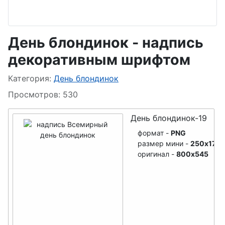
День
День мороженого
презерватива
День поцелуя
День святого
День блондинок - надпись
Валентина
День Торта
декоративным шрифтом
День студотрядов
День трудяги
Информация о материале
Категория:
День блондинок
День оптимиста
День дачника
Просмотров: 530
Первый день
День тигра
День блондинок-19
весны
День друзей,
формат -
PNG
размер мини -
250x170
День кошки
дружбы
оригинал -
800x545
Женский день 8
День знаний
марта
День красоты
День счастья
День трезвости
День сна