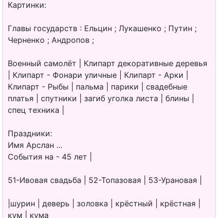
Картинки:
Главы государств : Ельцин ; Лукашенко ; Путин ;
Черненко ; Андропов ;
Военный самолёт | Клипарт декоративные деревья
| Клипарт - Фонари уличные | Клипарт - Арки |
Клипарт - Рыбы | пальма | парики | свадебные
платья | спутники | загиб уголка листа | блины |
спец техника |
Праздники:
Имя Арслан ...
События на - 45 лет |
51-Ивовая свадьба | 52-Топазовая | 53-Урановая |
|шурин | деверь | золовка | крёстный | крёстная |
кум | кума