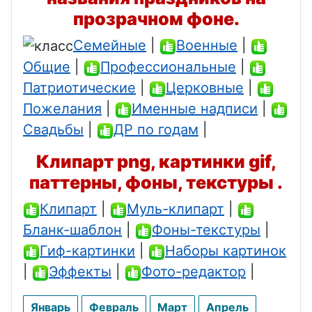
прозрачном фоне.
Семейные
|
Военные
|
Общие
|
Профессиональные
|
Патриотические
|
Церковные
|
Пожелания
|
Именные надписи
|
Свадьбы
|
ДР по годам
|
Клипарт png, картинки gif,
паттерны, фоны, текстуры .
Клипарт
|
Муль-клипарт
|
Бланк-шаблон
|
Фоны-текстуры
|
Гиф-картинки
|
Наборы картинок
|
Эффекты
|
Фото-редактор
|
Январь
Февраль
Март
Апрель