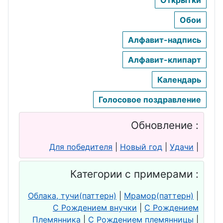
День ворчуна
Обои
День улыбки
Алфавит-надпись
День волонтера
Алфавит-клипарт
День
Календарь
собутыльника
Голосовое поздравление
День танго
Обновление :
День медведя
День чая
Для победителя
|
Новый год
|
Удачи
|
День лохматых
Категории с примерами :
Облака, тучи(паттерн)
|
Мрамор(паттерн)
|
С Рождением внучки
|
С Рождением
Племянника
|
С Рождением племянницы
|