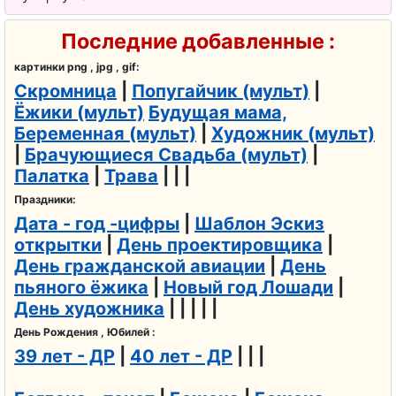
Последние добавленные :
картинки png , jpg , gif:
Скромница
|
Попугайчик (мульт)
|
Ёжики (мульт)
Будущая мама,
Беременная (мульт)
|
Художник (мульт)
|
Брачующиеся Свадьба (мульт)
|
Палатка
|
Трава
| | |
Праздники:
Дата - год -цифры
|
Шаблон Эскиз
открытки
|
День проектировщика
|
День гражданской авиации
|
День
пьяного ёжика
|
Новый год Лошади
|
День художника
| | | | |
День Рождения , Юбилей :
39 лет - ДР
|
40 лет - ДР
| | |