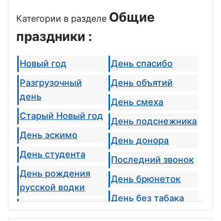
Общие
Категории в разделе
праздники :
Новый год
День спасибо
Разгрузочный
День объятий
день
День смеха
Старый Новый год
День подснежника
День эскимо
День донора
День студента
Последний звонок
День рождения
День брюнеток
русской водки
День без табака
День домового
День блондинок