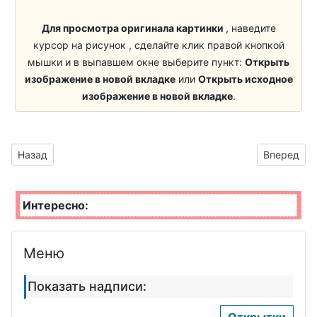
День вязания
День подруги
Для просмотра оригинала картинки
, наведите
курсор на рисунок , сделайте клик правой кнопкой
День холостяка
мышки и в выпавшем окне выберите пункт:
Открыть
изображение в новой вкладке
или
Открыть исходное
День памяти
изображение в новой вкладке
.
Виктора Цоя
День малинового
варенья
Предыдущий материал: картинки без фона с надписями к пр
Следующий 
Назад
Вперед
День фотографии
Интересно:
День русской
тельняшки
Меню
День музыки
День девочек
Показать надписи:
День целомудрия
Открытки