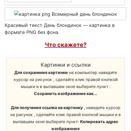
День гранёного
День детей
стакана
День здорового
День худеющих
Красивый текст День блондинок — картинка в
питания
День дружбана
формате PNG без фона.
День
День сердца
Что скажете?
краудфандинга
День КВН
День
Картинки и ссылки
День рождения
скейтбординга
Для сохранения картинки
на компьютер наведите
Деда Мороза
День цветов
курсор на рисунок , сделайте клик правой кнопкой
День приветствий
мышки и в выпавшем окне выберите пункт :
Выпускной
Сохранить изображение как...
День пьяного
День молодежи
ёжика
Для получения ссылка на картинку
, наведите курсор
День
на рисунок , сделайте клик правой кнопкой мышки и в
День мужчин
мотоциклиста
выпавшем окне выберите пункт:
Копировать адрес
изображения