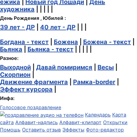
ёжика
|
Новый год Лошади
|
День
художника
| | | | |
День Рождения , Юбилей :
39 лет - ДР
|
40 лет - ДР
| | |
Богдана - текст
|
Божена
|
Божена - текст
|
Бьянка
|
Бьянка - текст
| | | | |
Разное:
Выходной
|
Давай помиримся
|
Весы
|
Скорпион
|
Движение фрагмента
|
Рамка-border
|
Эффект курсора
|
Инфа:
Голосовое поздравление
Календарь
Карта
сайта
Алфавит-надпись
Алфавит-клипарт
Открытки
Помощь
Оставить отзыв
Эффекты
Фото-редактор