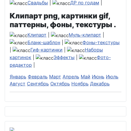
Свадьбы
|
ДР по годам
|
Клипарт png, картинки gif,
паттерны, фоны, текстуры .
Клипарт
|
Муль-клипарт
|
Бланк-шаблон
|
Фоны-текстуры
|
Гиф-картинки
|
Наборы
картинок
|
Эффекты
|
Фото-
редактор
|
Январь
Февраль
Март
Апрель
Май
Июнь
Июль
Август
Сентябрь
Октябрь
Ноябрь
Декабрь