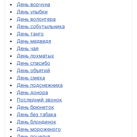
День ворчуна
День улыбки
День волонтера
День собутыльника
День танго
День медведя
День чая
День лохматых
День спасибо
День объятий
День смеха
День подснежника
День донора
Последний звонок
День брюнеток
День без табака
День блондинок
День мороженого
День поцелуя