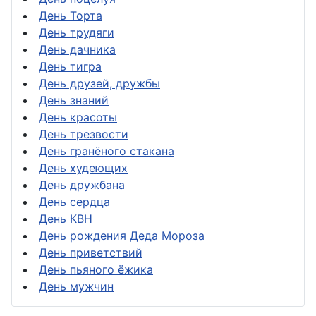
День Торта
День трудяги
День дачника
День тигра
День друзей, дружбы
День знаний
День красоты
День трезвости
День гранёного стакана
День худеющих
День дружбана
День сердца
День КВН
День рождения Деда Мороза
День приветствий
День пьяного ёжика
День мужчин