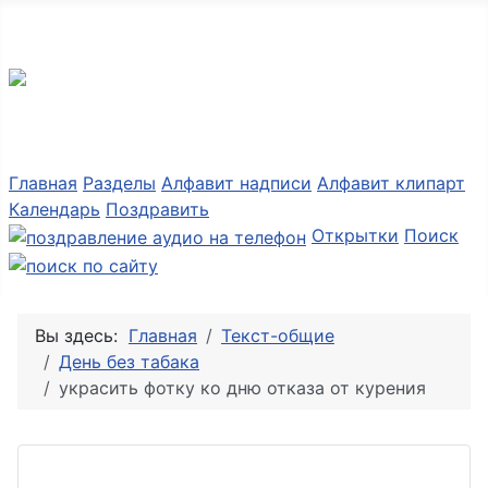
Разные мелочи PNG
Главная
Разделы
Алфавит надписи
Алфавит клипарт
Календарь
Поздравить
Открытки
Поиск
Вы здесь:
Главная
Текст-общие
День без табака
украсить фотку ко дню отказа от курения