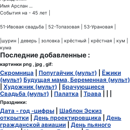
Имя Арслан ...
События на - 45 лет |
51-Ивовая свадьба | 52-Топазовая | 53-Урановая |
|шурин | деверь | золовка | крёстный | крёстная | кум |
кума
Последние добавленные :
картинки png , jpg , gif:
Скромница
|
Попугайчик (мульт)
|
Ёжики
(мульт)
Будущая мама, Беременная (мульт)
|
Художник (мульт)
|
Брачующиеся
Свадьба (мульт)
|
Палатка
|
Трава
| | |
Праздники:
Дата - год -цифры
|
Шаблон Эскиз
открытки
|
День проектировщика
|
День
гражданской авиации
|
День пьяного