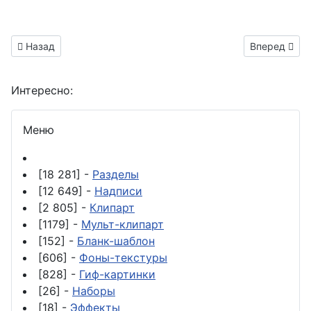
Предыдущий материал: надписи без фона на день отказа от 
Следующий м
Назад
Вперед
Интересно:
Меню
[18 281] -
Разделы
[12 649] -
Надписи
[2 805] -
Клипарт
[1179] -
Мульт-клипарт
[152] -
Бланк-шаблон
[606] -
Фоны-текстуры
[828] -
Гиф-картинки
[26] -
Наборы
[18] -
Эффекты