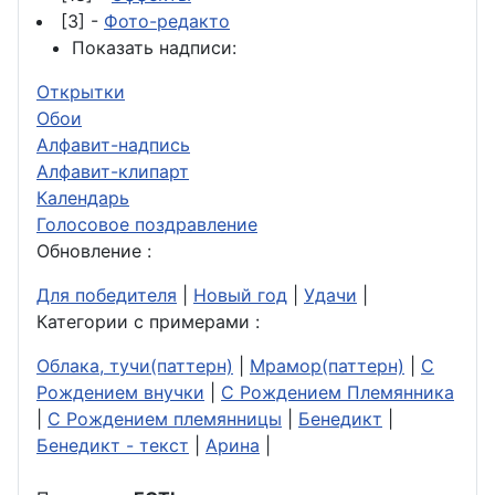
[3] -
Фото-редакто
Показать надписи:
Открытки
Обои
Алфавит-надпись
Алфавит-клипарт
Календарь
Голосовое поздравление
Обновление :
Для победителя
|
Новый год
|
Удачи
|
Категории с примерами :
Облака, тучи(паттерн)
|
Мрамор(паттерн)
|
С
Рождением внучки
|
С Рождением Племянника
|
С Рождением племянницы
|
Бенедикт
|
Бенедикт - текст
|
Арина
|