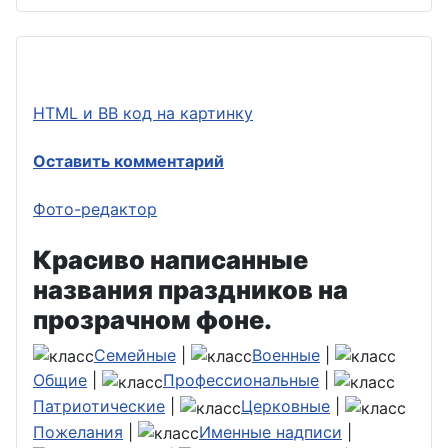
HTML и BB код на картинку
Оставить комментарий
Фото-редактор
Красиво написанные
названия праздников на
прозрачном фоне.
Семейные
|
Военные
|
Общие
|
Профессиональные
|
Патриотические
|
Церковные
|
Пожелания
|
Именные надписи
|