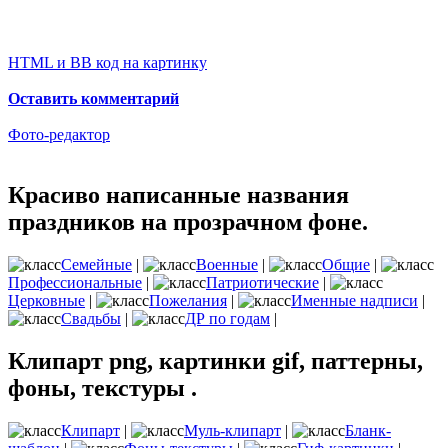
HTML и BB код на картинку
Оставить комментарий
Фото-редактор
Красиво написанные названия
праздников на прозрачном фоне.
Семейные
|
Военные
|
Общие
|
Профессиональные
|
Патриотические
|
Церковные
|
Пожелания
|
Именные надписи
|
Свадьбы
|
ДР по годам
|
Клипарт png, картинки gif, паттерны,
фоны, текстуры .
Клипарт
|
Муль-клипарт
|
Бланк-