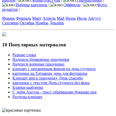
шаблон
|
Фоны-текстуры
|
Гиф-картинки
|
Наборы картинок
|
Эффекты
|
Фото-
редактор
|
Январь
Февраль
Март
Апрель
Май
Июнь
Июль
Август
Сентябрь
Октябрь
Ноябрь
Декабрь
10 Популярных материалов
Разные слова
Надписи-Церковные праздники
Надписи военные праздники
клипарт с прозрачным фоном на день студента
картинки на Татьянин день для фотошопа
Клипарт png к празднику День спасибо
картинки с текстом День студента без фона
Бланки-шаблоны
С днём Ангела - текст объёмными буквами png
Разделы клипарт