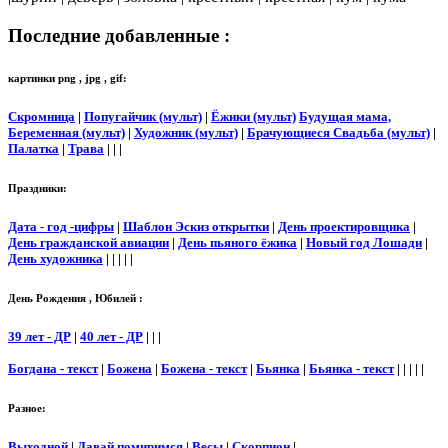
Последние добавленные :
картинки png , jpg , gif:
Скромница
|
Попугайчик (мульт)
|
Ёжики (мульт)
Будущая мама,
Беременная (мульт)
|
Художник (мульт)
|
Брачующиеся Свадьба (мульт)
|
Палатка
|
Трава
| | |
Праздники:
Дата - год -цифры
|
Шаблон Эскиз открытки
|
День проектировщика
|
День гражданской авиации
|
День пьяного ёжика
|
Новый год Лошади
|
День художника
| | | | |
День Рождения , Юбилей :
39 лет - ДР
|
40 лет - ДР
| | |
Богдана - текст
|
Божена
|
Божена - текст
|
Бьянка
|
Бьянка - текст
| | | | |
Разное:
Выходной
|
Давай помиримся
|
Весы
|
Скорпион
|