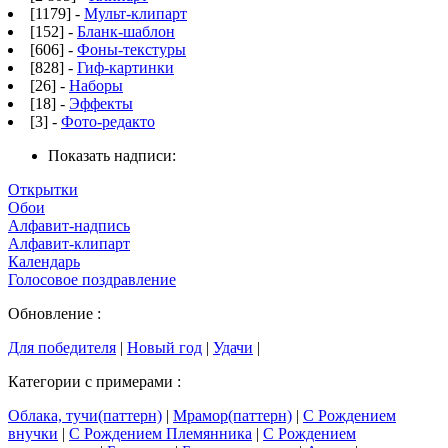
[1179] -
Мульт-клипарт
[152] -
Бланк-шаблон
[606] -
Фоны-текстуры
[828] -
Гиф-картинки
[26] -
Наборы
[18] -
Эффекты
[3] -
Фото-редакто
Показать надписи:
Открытки
Обои
Алфавит-надпись
Алфавит-клипарт
Календарь
Голосовое поздравление
Обновление :
Для победителя
|
Новый год
|
Удачи
|
Категории с примерами :
Облака, тучи(паттерн)
|
Мрамор(паттерн)
|
С Рождением
внучки
|
С Рождением Племянника
|
С Рождением