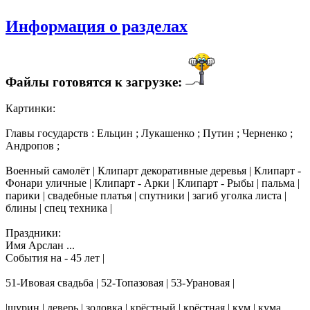
Информация о разделах
Файлы готовятся к загрузке:
Картинки:
Главы государств : Ельцин ; Лукашенко ; Путин ; Черненко ;
Андропов ;
Военный самолёт | Клипарт декоративные деревья | Клипарт -
Фонари уличные | Клипарт - Арки | Клипарт - Рыбы | пальма |
парики | свадебные платья | спутники | загиб уголка листа |
блины | спец техника |
Праздники:
Имя Арслан ...
События на - 45 лет |
51-Ивовая свадьба | 52-Топазовая | 53-Урановая |
|шурин | деверь | золовка | крёстный | крёстная | кум | кума