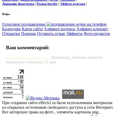
Движение фрагмента
|
Рамка-border
|
Эффект курсора
|
Инфа:
Голосовое поздравление
Календарь
Карта сайта
Алфавит-надпись
Алфавит-клипарт
Открытки
Помощь
Оставить отзыв
Эффекты
Фото-редактор
Ваш комментарий:
Изменить, удалить коммент
Система комментирования SigComments
возможно в течении 15 мин
При создании сайта effects1.ru были использованы материалы
из открытых источников свободного доступа в сети Интернет.
Все авторские права на фото , элементы картинок png ,