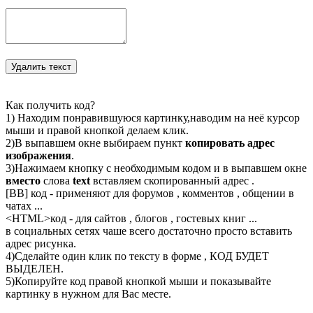
Как получить код?
1) Находим понравившуюся картинку,наводим на неё курсор
мыши и правой кнопкой делаем клик.
2)В выпавшем окне выбираем пункт
копировать адрес
изображения
.
3)Нажимаем кнопку с необходимым кодом и в выпавшем окне
вместо
слова
text
вставляем скопированный адрес .
[BB] код - применяют для форумов , комментов , общении в
чатах ...
<
HTML
>код - для сайтов , блогов , гостевых книг ...
в социальных сетях чаше всего достаточно просто вставить
адрес рисунка.
4)Сделайте один клик по тексту в форме , КОД БУДЕТ
ВЫДЕЛЕН.
5)Копируйте код правой кнопкой мыши и показывайте
картинку в нужном для Вас месте.