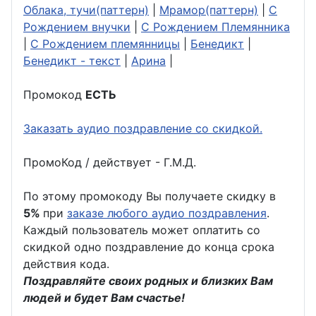
Облака, тучи(паттерн)
|
Мрамор(паттерн)
|
С
Рождением внучки
|
С Рождением Племянника
|
С Рождением племянницы
|
Бенедикт
|
Бенедикт - текст
|
Арина
|
Промокод
ЕСТЬ
Заказать аудио поздравление со скидкой.
ПромоКод / действует - Г.М.Д.
По этому промокоду Вы получаете скидку в
5%
при
заказе любого аудио поздравления
.
Каждый пользователь может оплатить со
скидкой одно поздравление до конца срока
действия кода.
Поздравляйте своих родных и близких Вам
людей и будет Вам счастье!