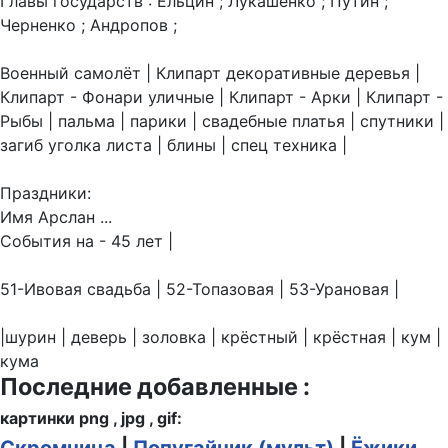
Главы государств : Ельцин ; Лукашенко ; Путин ;
Черненко ; Андропов ;
Военный самолёт | Клипарт декоративные деревья |
Клипарт - Фонари уличные | Клипарт - Арки | Клипарт -
Рыбы | пальма | парики | свадебные платья | спутники |
загиб уголка листа | блины | спец техника |
Праздники:
Имя Арслан ...
События на - 45 лет |
51-Ивовая свадьба | 52-Топазовая | 53-Урановая |
|шурин | деверь | золовка | крёстный | крёстная | кум |
кума
Последние добавленные :
картинки png , jpg , gif: