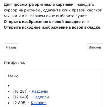
Для просмотра оригинала картинки
, наведите
курсор на рисунок , сделайте клик правой кнопкой
мышки и в выпавшем окне выберите пункт:
Открыть изображение в новой вкладке
или
Открыть исходное изображение в новой вкладке
.
Предыдущий материал: надписи на прозрачном фоне для ф
Следующий
Назад
Вперед
Интересно:
Меню
[18 281] -
Разделы
[12 649] -
Надписи
[2 805] -
Клипарт