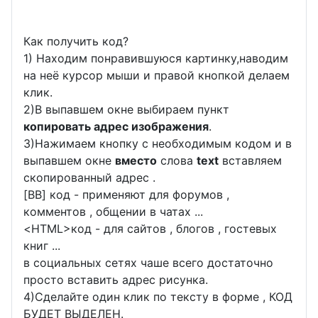
Как получить код?
1) Находим понравившуюся картинку,наводим
на неё курсор мыши и правой кнопкой делаем
клик.
2)В выпавшем окне выбираем пункт
копировать адрес изображения
.
3)Нажимаем кнопку с необходимым кодом и в
выпавшем окне
вместо
слова
text
вставляем
скопированный адрес .
[BB] код - применяют для форумов ,
комментов , общении в чатах ...
<
HTML
>код - для сайтов , блогов , гостевых
книг ...
в социальных сетях чаше всего достаточно
просто вставить адрес рисунка.
4)Сделайте один клик по тексту в форме , КОД
БУДЕТ ВЫДЕЛЕН.