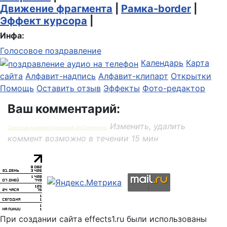
Движение фрагмента
|
Рамка-border
|
Эффект курсора
|
Инфа:
Голосовое поздравление
Календарь
Карта
сайта
Алфавит-надпись
Алфавит-клипарт
Открытки
Помощь
Оставить отзыв
Эффекты
Фото-редактор
Ваш комментарий:
Изменить, удалить
Система комментирования SigComments
коммент возможно в течении 15 мин
При создании сайта effects1.ru были использованы