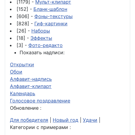
[1179] -
Мульт-клипарт
[152] -
Бланк-шаблон
[606] -
Фоны-текстуры
[828] -
Гиф-картинки
[26] -
Наборы
[18] -
Эффекты
[3] -
Фото-редакто
Показать надписи:
Открытки
Обои
Алфавит-надпись
Алфавит-клипарт
Календарь
Голосовое поздравление
Обновление :
Для победителя
|
Новый год
|
Удачи
|
Категории с примерами :