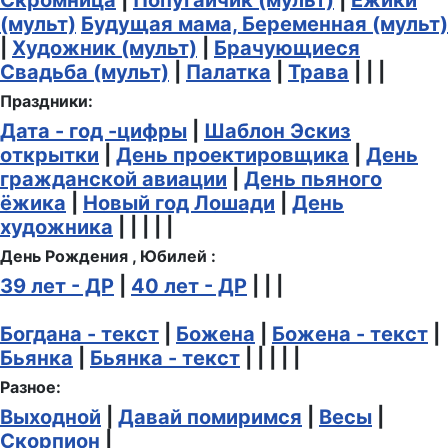
Скромница
|
Попугайчик (мульт)
|
Ёжики
(мульт)
Будущая мама, Беременная (мульт)
|
Художник (мульт)
|
Брачующиеся
Свадьба (мульт)
|
Палатка
|
Трава
| | |
Праздники:
Дата - год -цифры
|
Шаблон Эскиз
открытки
|
День проектировщика
|
День
гражданской авиации
|
День пьяного
ёжика
|
Новый год Лошади
|
День
художника
| | | | |
День Рождения , Юбилей :
39 лет - ДР
|
40 лет - ДР
| | |
Богдана - текст
|
Божена
|
Божена - текст
|
Бьянка
|
Бьянка - текст
| | | | |
Разное:
Выходной
|
Давай помиримся
|
Весы
|
Скорпион
|