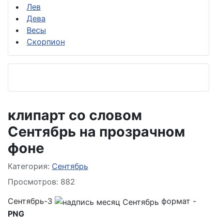
Лев
Дева
Весы
Скорпион
клипарт со словом
Сентябрь на прозрачном
фоне
Информация о материале
Категория:
Сентябрь
Просмотров: 882
Сентябрь-3
формат -
PNG