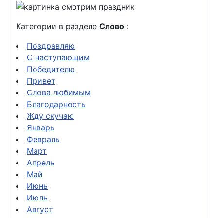
Категории в разделе
Слово :
Поздравляю
С наступающим
Победителю
Привет
Слова любимым
Благодарность
Жду скучаю
Январь
Февраль
Март
Апрель
Май
Июнь
Июль
Август