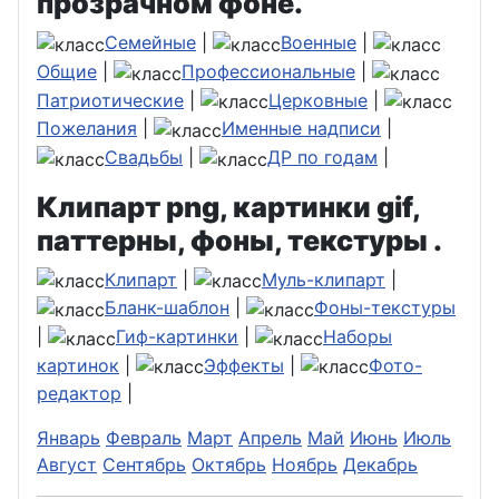
прозрачном фоне.
Семейные
|
Военные
|
Общие
|
Профессиональные
|
Патриотические
|
Церковные
|
Пожелания
|
Именные надписи
|
Свадьбы
|
ДР по годам
|
Клипарт png, картинки gif,
паттерны, фоны, текстуры .
Клипарт
|
Муль-клипарт
|
Бланк-шаблон
|
Фоны-текстуры
|
Гиф-картинки
|
Наборы
картинок
|
Эффекты
|
Фото-
редактор
|
Январь
Февраль
Март
Апрель
Май
Июнь
Июль
Август
Сентябрь
Октябрь
Ноябрь
Декабрь