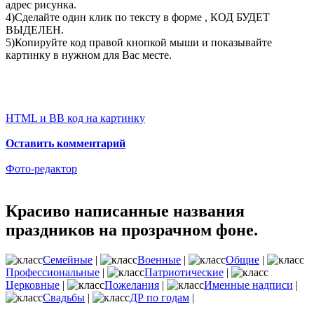
адрес рисунка.
4)Сделайте один клик по тексту в форме , КОД БУДЕТ
ВЫДЕЛЕН.
5)Копируйте код правой кнопкой мыши и показывайте
картинку в нужном для Вас месте.
HTML и BB код на картинку
Оставить комментарий
Фото-редактор
Красиво написанные названия
праздников на прозрачном фоне.
Семейные
|
Военные
|
Общие
|
Профессиональные
|
Патриотические
|
Церковные
|
Пожелания
|
Именные надписи
|
Свадьбы
|
ДР по годам
|