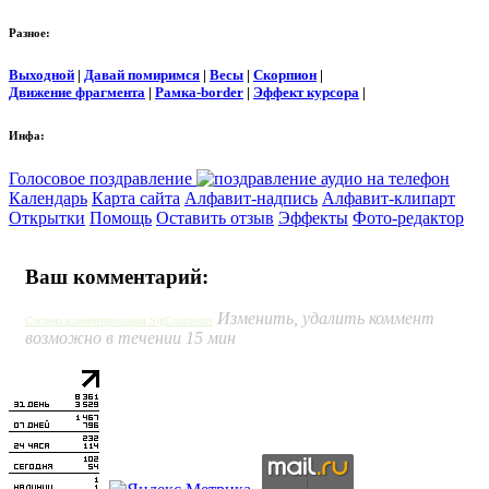
Разное:
Выходной
|
Давай помиримся
|
Весы
|
Скорпион
|
Движение фрагмента
|
Рамка-border
|
Эффект курсора
|
Инфа:
Голосовое поздравление
Календарь
Карта сайта
Алфавит-надпись
Алфавит-клипарт
Открытки
Помощь
Оставить отзыв
Эффекты
Фото-редактор
Ваш комментарий:
Изменить, удалить коммент
Система комментирования SigComments
возможно в течении 15 мин