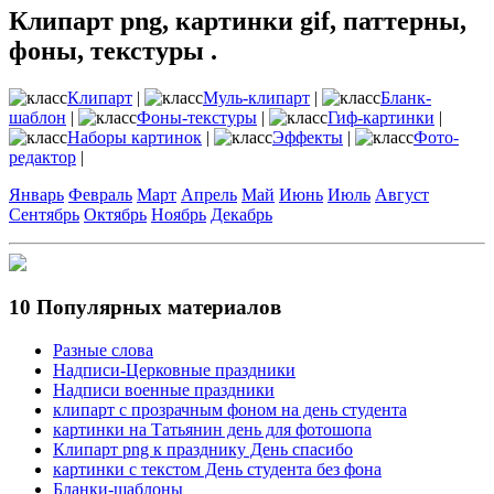
Клипарт png, картинки gif, паттерны,
фоны, текстуры .
Клипарт
|
Муль-клипарт
|
Бланк-
шаблон
|
Фоны-текстуры
|
Гиф-картинки
|
Наборы картинок
|
Эффекты
|
Фото-
редактор
|
Январь
Февраль
Март
Апрель
Май
Июнь
Июль
Август
Сентябрь
Октябрь
Ноябрь
Декабрь
10 Популярных материалов
Разные слова
Надписи-Церковные праздники
Надписи военные праздники
клипарт с прозрачным фоном на день студента
картинки на Татьянин день для фотошопа
Клипарт png к празднику День спасибо
картинки с текстом День студента без фона
Бланки-шаблоны