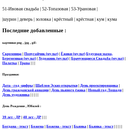
51-Ивовая свадьба | 52-Топазовая | 53-Урановая |
|шурин | деверь | золовка | крёстный | крёстная | кум | кума
Последние добавленные :
картинки png , jpg , gif:
Скромница
|
Попугайчик (мульт)
|
Ёжики (мульт)
Будущая мама,
Беременная (мульт)
|
Художник (мульт)
|
Брачующиеся Свадьба (мульт)
|
Палатка
|
Трава
| | |
Праздники:
Дата - год -цифры
|
Шаблон Эскиз открытки
|
День проектировщика
|
День гражданской авиации
|
День пьяного ёжика
|
Новый год Лошади
|
День художника
| | | | |
День Рождения , Юбилей :
39 лет - ДР
|
40 лет - ДР
| | |
Богдана - текст
|
Божена
|
Божена - текст
|
Бьянка
|
Бьянка - текст
| | | | |