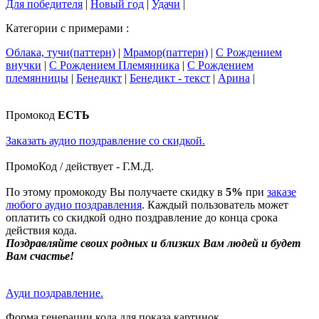
Для победителя
|
Новый год
|
Удачи
|
Категории с примерами :
Облака, тучи(паттерн)
|
Мрамор(паттерн)
|
С Рождением
внучки
|
С Рождением Племянника
|
С Рождением
племянницы
|
Бенедикт
|
Бенедикт - текст
|
Арина
|
Промокод
ЕСТЬ
Заказать аудио поздравление со скидкой.
ПромоКод / действует - Г.М.Д.
По этому промокоду Вы получаете скидку в
5%
при
заказе
любого аудио поздравления
. Каждый пользователь может
оплатить со скидкой одно поздравление до конца срока
действия кода.
Поздравляйте своих родных и близких Вам людей и будет
Вам счастье!
Ауди поздравление.
Форма генерации кода для показа картинок