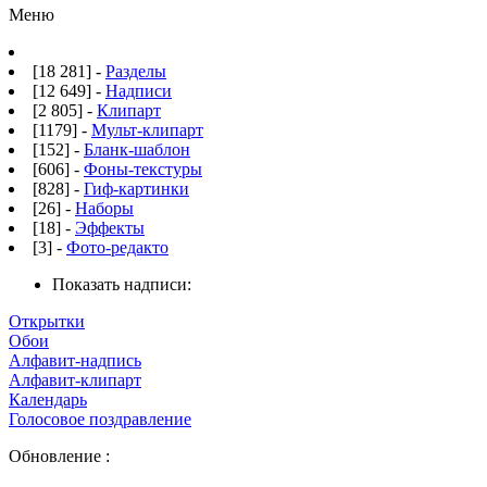
Меню
[18 281] -
Разделы
[12 649] -
Надписи
[2 805] -
Клипарт
[1179] -
Мульт-клипарт
[152] -
Бланк-шаблон
[606] -
Фоны-текстуры
[828] -
Гиф-картинки
[26] -
Наборы
[18] -
Эффекты
[3] -
Фото-редакто
Показать надписи:
Открытки
Обои
Алфавит-надпись
Алфавит-клипарт
Календарь
Голосовое поздравление
Обновление :