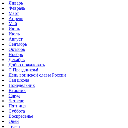
Январь
Февраль
Март
Апрель
Май
Июнь
Июль
Август
Сентябрь
Октябрь
Ноябрь
Декабрь
Добро пожаловать
С Праздником!
День воинской славы России
Сад школа
Понедельник
Вторник
Среда
Четверг
Пятница
Суббота
Воскресенье
Овен
Телец