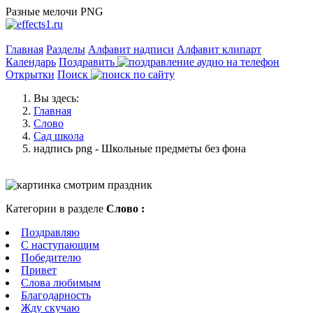
Разные мелочи PNG
Главная
Разделы
Алфавит надписи
Алфавит клипарт
Календарь
Поздравить
Открытки
Поиск
Вы здесь:
Главная
Слово
Сад школа
надпись png - Школьные предметы без фона
Категории в разделе
Слово :
Поздравляю
С наступающим
Победителю
Привет
Слова любимым
Благодарность
Жду скучаю