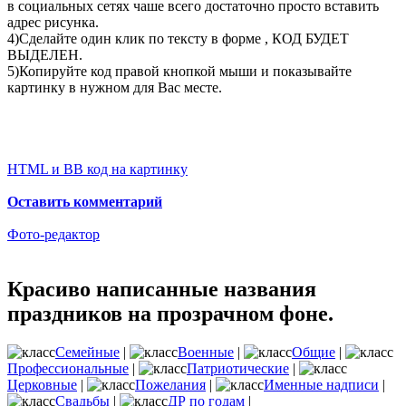
в социальных сетях чаше всего достаточно просто вставить
адрес рисунка.
4)Сделайте один клик по тексту в форме , КОД БУДЕТ
ВЫДЕЛЕН.
5)Копируйте код правой кнопкой мыши и показывайте
картинку в нужном для Вас месте.
HTML и BB код на картинку
Оставить комментарий
Фото-редактор
Красиво написанные названия
праздников на прозрачном фоне.
Семейные
|
Военные
|
Общие
|
Профессиональные
|
Патриотические
|
Церковные
|
Пожелания
|
Именные надписи
|
Свадьбы
|
ДР по годам
|