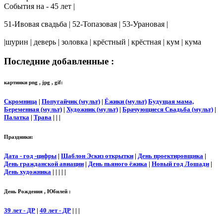
События на - 45 лет |
51-Ивовая свадьба | 52-Топазовая | 53-Урановая |
|шурин | деверь | золовка | крёстный | крёстная | кум | кума
Последние добавленные :
картинки png , jpg , gif:
Скромница
|
Попугайчик (мульт)
|
Ёжики (мульт)
Будущая мама,
Беременная (мульт)
|
Художник (мульт)
|
Брачующиеся Свадьба (мульт)
|
Палатка
|
Трава
| | |
Праздники:
Дата - год -цифры
|
Шаблон Эскиз открытки
|
День проектировщика
|
День гражданской авиации
|
День пьяного ёжика
|
Новый год Лошади
|
День художника
| | | | |
День Рождения , Юбилей :
39 лет - ДР
|
40 лет - ДР
| | |