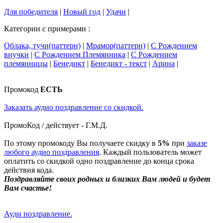
Для победителя
|
Новый год
|
Удачи
|
Категории с примерами :
Облака, тучи(паттерн)
|
Мрамор(паттерн)
|
С Рождением
внучки
|
С Рождением Племянника
|
С Рождением
племянницы
|
Бенедикт
|
Бенедикт - текст
|
Арина
|
Промокод
ЕСТЬ
Заказать аудио поздравление со скидкой.
ПромоКод / действует - Г.М.Д.
По этому промокоду Вы получаете скидку в
5%
при
заказе
любого аудио поздравления
. Каждый пользователь может
оплатить со скидкой одно поздравление до конца срока
действия кода.
Поздравляйте своих родных и близких Вам людей и будет
Вам счастье!
Ауди поздравление.