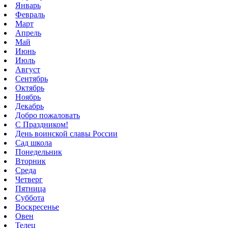
Январь
Февраль
Март
Апрель
Май
Июнь
Июль
Август
Сентябрь
Октябрь
Ноябрь
Декабрь
Добро пожаловать
С Праздником!
День воинской славы России
Сад школа
Понедельник
Вторник
Среда
Четверг
Пятница
Суббота
Воскресенье
Овен
Телец