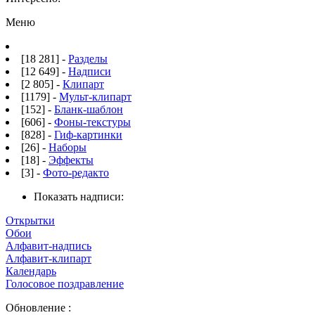
Меню
[18 281] -
Разделы
[12 649] -
Надписи
[2 805] -
Клипарт
[1179] -
Мульт-клипарт
[152] -
Бланк-шаблон
[606] -
Фоны-текстуры
[828] -
Гиф-картинки
[26] -
Наборы
[18] -
Эффекты
[3] -
Фото-редакто
Показать надписи:
Открытки
Обои
Алфавит-надпись
Алфавит-клипарт
Календарь
Голосовое поздравление
Обновление :