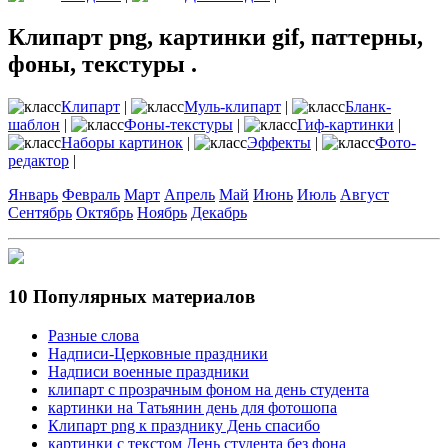
Клипарт png, картинки gif, паттерны,
фоны, текстуры .
Клипарт
|
Муль-клипарт
|
Бланк-
шаблон
|
Фоны-текстуры
|
Гиф-картинки
|
Наборы картинок
|
Эффекты
|
Фото-
редактор
|
Январь
Февраль
Март
Апрель
Май
Июнь
Июль
Август
Сентябрь
Октябрь
Ноябрь
Декабрь
10 Популярных материалов
Разные слова
Надписи-Церковные праздники
Надписи военные праздники
клипарт с прозрачным фоном на день студента
картинки на Татьянин день для фотошопа
Клипарт png к празднику День спасибо
картинки с текстом День студента без фона