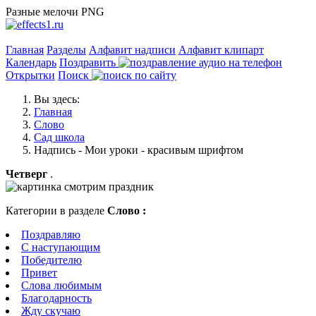
Разные мелочи PNG
Главная
Разделы
Алфавит надписи
Алфавит клипарт
Календарь
Поздравить
Открытки
Поиск
Вы здесь:
Главная
Слово
Сад школа
Надпись - Мои уроки - красивым шрифтом
Четверг
.
Категории в разделе
Слово :
Поздравляю
С наступающим
Победителю
Привет
Слова любимым
Благодарность
Жду скучаю