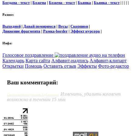
Богдана - текст
|
Божена
|
Божена - текст
|
Бьянка
|
Бьянка - текст
| | | | |
Разное:
Выходной
|
Давай помиримся
|
Весы
|
Скорпион
|
Движение фрагмента
|
Рамка-border
|
Эффект курсора
|
Инфа:
Голосовое поздравление
Календарь
Карта сайта
Алфавит-надпись
Алфавит-клипарт
Открытки
Помощь
Оставить отзыв
Эффекты
Фото-редактор
Ваш комментарий:
Изменить, удалить коммент
Система комментирования SigComments
возможно в течении 15 мин