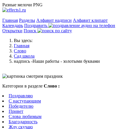
Разные мелочи PNG
Главная
Разделы
Алфавит надписи
Алфавит клипарт
Календарь
Поздравить
Открытки
Поиск
Вы здесь:
Главная
Слово
Сад школа
надпись -Наши работы - золотыми буквами
Категории в разделе
Слово :
Поздравляю
С наступающим
Победителю
Привет
Слова любимым
Благодарность
Жду скучаю