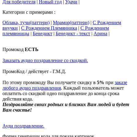
Для победителя
|
Новый год
|
Удачи
|
Категории с примерами :
Облака, тучи(паттерн)
|
Мрамор(паттерн)
|
С Рождением
внучки
|
С Рождением Племянника
|
С Рождением
племянницы
|
Бенедикт
|
Бенедикт - текст
|
Арина
|
Промокод
ЕСТЬ
Заказать аудио поздравление со скидкой.
ПромоКод / действует - Г.М.Д.
По этому промокоду Вы получаете скидку в
5%
при
заказе
любого аудио поздравления
. Каждый пользователь может
оплатить со скидкой одно поздравление до конца срока
действия кода.
Поздравляйте своих родных и близких Вам людей и будет
Вам счастье!
Ауди поздравление.
Форма генерации кода для показа картинок