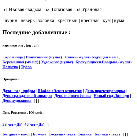
51-Ивовая свадьба | 52-Топазовая | 53-Урановая |
|шурин | деверь | золовка | крёстный | крёстная | кум | кума
Последние добавленные :
картинки png , jpg , gif:
Скромница
|
Попугайчик (мульт)
|
Ёжики (мульт)
Будущая мама,
Беременная (мульт)
|
Художник (мульт)
|
Брачующиеся Свадьба (мульт)
|
Палатка
|
Трава
| | |
Праздники:
Дата - год -цифры
|
Шаблон Эскиз открытки
|
День проектировщика
|
День гражданской авиации
|
День пьяного ёжика
|
Новый год Лошади
|
День художника
| | | | |
День Рождения , Юбилей :
39 лет - ДР
|
40 лет - ДР
| | |
Богдана - текст
|
Божена
|
Божена - текст
|
Бьянка
|
Бьянка - текст
| | | | |