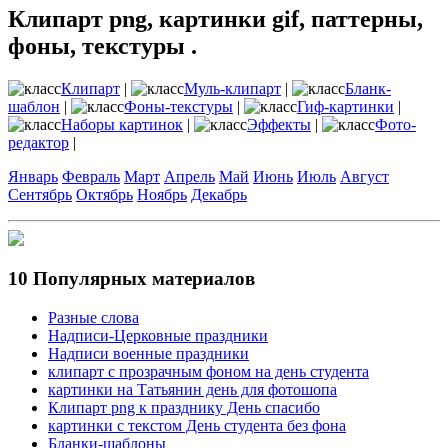
Клипарт png, картинки gif, паттерны,
фоны, текстуры .
Клипарт
|
Муль-клипарт
|
Бланк-
шаблон
|
Фоны-текстуры
|
Гиф-картинки
|
Наборы картинок
|
Эффекты
|
Фото-
редактор
|
Январь
Февраль
Март
Апрель
Май
Июнь
Июль
Август
Сентябрь
Октябрь
Ноябрь
Декабрь
10 Популярных материалов
Разные слова
Надписи-Церковные праздники
Надписи военные праздники
клипарт с прозрачным фоном на день студента
картинки на Татьянин день для фотошопа
Клипарт png к празднику День спасибо
картинки с текстом День студента без фона
Бланки-шаблоны