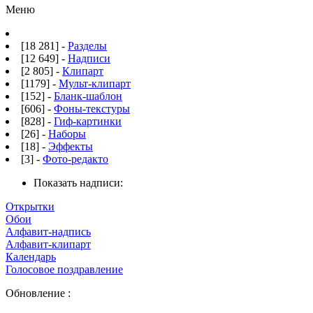
Меню
[18 281] -
Разделы
[12 649] -
Надписи
[2 805] -
Клипарт
[1179] -
Мульт-клипарт
[152] -
Бланк-шаблон
[606] -
Фоны-текстуры
[828] -
Гиф-картинки
[26] -
Наборы
[18] -
Эффекты
[3] -
Фото-редакто
Показать надписи:
Открытки
Обои
Алфавит-надпись
Алфавит-клипарт
Календарь
Голосовое поздравление
Обновление :