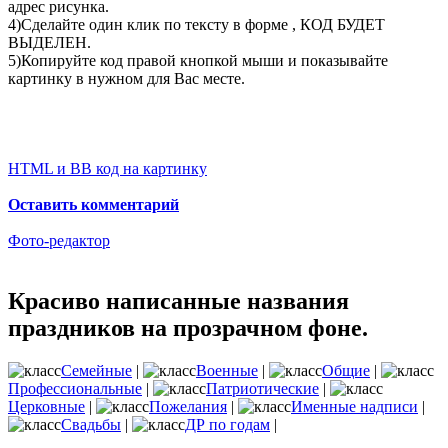
адрес рисунка.
4)Сделайте один клик по тексту в форме , КОД БУДЕТ
ВЫДЕЛЕН.
5)Копируйте код правой кнопкой мыши и показывайте
картинку в нужном для Вас месте.
HTML и BB код на картинку
Оставить комментарий
Фото-редактор
Красиво написанные названия
праздников на прозрачном фоне.
Семейные
|
Военные
|
Общие
|
Профессиональные
|
Патриотические
|
Церковные
|
Пожелания
|
Именные надписи
|
Свадьбы
|
ДР по годам
|