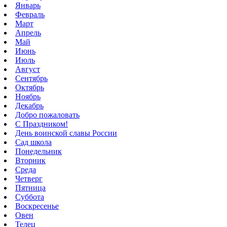
Январь
Февраль
Март
Апрель
Май
Июнь
Июль
Август
Сентябрь
Октябрь
Ноябрь
Декабрь
Добро пожаловать
С Праздником!
День воинской славы России
Сад школа
Понедельник
Вторник
Среда
Четверг
Пятница
Суббота
Воскресенье
Овен
Телец