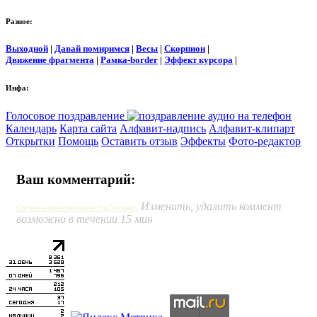
Разное:
Выходной
|
Давай помиримся
|
Весы
|
Скорпион
|
Движение фрагмента
|
Рамка-border
|
Эффект курсора
|
Инфа:
Голосовое поздравление
Календарь
Карта сайта
Алфавит-надпись
Алфавит-клипарт
Открытки
Помощь
Оставить отзыв
Эффекты
Фото-редактор
Ваш комментарий:
Изменить, удалить коммент
Система комментирования SigComments
возможно в течении 15 мин