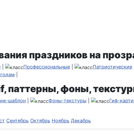
вания праздников на прозр
е
|
Профессиональные
|
Патриотические
 годам
|
f, паттерны, фоны, текстур
анк-шаблон
|
Фоны-текстуры
|
Гиф-карти
ст
Сентябрь
Октябрь
Ноябрь
Декабрь