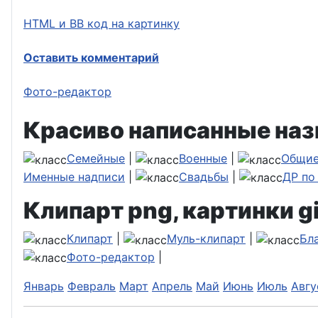
HTML и BB код на картинку
Оставить комментарий
Фото-редактор
Красиво написанные наз
Семейные
|
Военные
|
Общи
Именные надписи
|
Свадьбы
|
ДР по
Клипарт png, картинки gi
Клипарт
|
Муль-клипарт
|
Бл
Фото-редактор
|
Январь
Февраль
Март
Апрель
Май
Июнь
Июль
Авгу