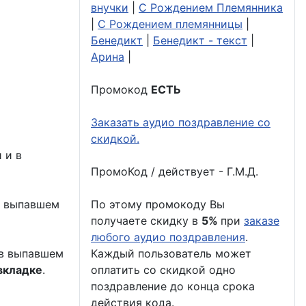
внучки
|
С Рождением Племянника
|
С Рождением племянницы
|
Бенедикт
|
Бенедикт - текст
|
Арина
|
Промокод
ЕСТЬ
Заказать аудио поздравление со
скидкой.
 и в
ПромоКод / действует - Г.М.Д.
в выпавшем
По этому промокоду Вы
получаете скидку в
5%
при
заказе
любого аудио поздравления
.
 в выпавшем
Каждый пользователь может
вкладке
.
оплатить со скидкой одно
поздравление до конца срока
действия кода.