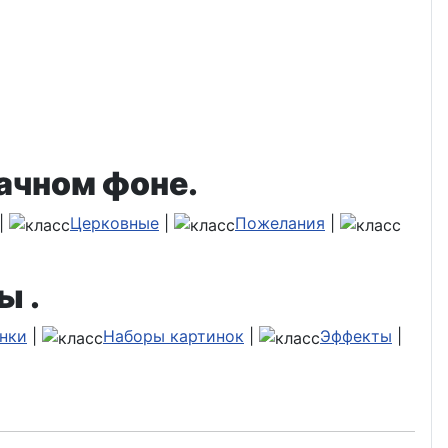
ачном фоне.
|
Церковные
|
Пожелания
|
ы .
нки
|
Наборы картинок
|
Эффекты
|