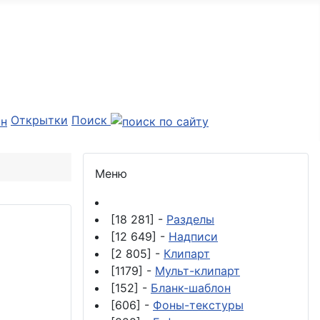
Открытки
Поиск
Меню
[18 281] -
Разделы
[12 649] -
Надписи
[2 805] -
Клипарт
[1179] -
Мульт-клипарт
[152] -
Бланк-шаблон
[606] -
Фоны-текстуры