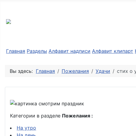
Разные мелочи PNG
Главная
Разделы
Алфавит надписи
Алфавит клипарт
Вы здесь:
Главная
Пожелания
Удачи
стих о 
Категории в разделе
Пожелания :
На утро
На день