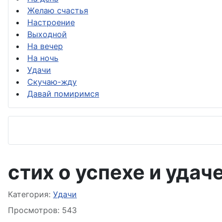
Желаю счастья
Настроение
Выходной
На вечер
На ночь
Удачи
Скучаю-жду
Давай помиримся
стих о успехе и удач
Информация о материале
Категория:
Удачи
Просмотров: 543