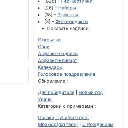
[828] -
Гиф-картинки
[26] -
Наборы
[18] -
Эффекты
[3] -
Фото-редакто
Показать надписи:
Открытки
Обои
Алфавит-надпись
Алфавит-клипарт
Календарь
Голосовое поздравление
Обновление :
Для победителя
|
Новый год
|
Удачи
|
Категории с примерами :
Облака, тучи(паттерн)
|
Мрамор(паттерн)
|
С Рождением