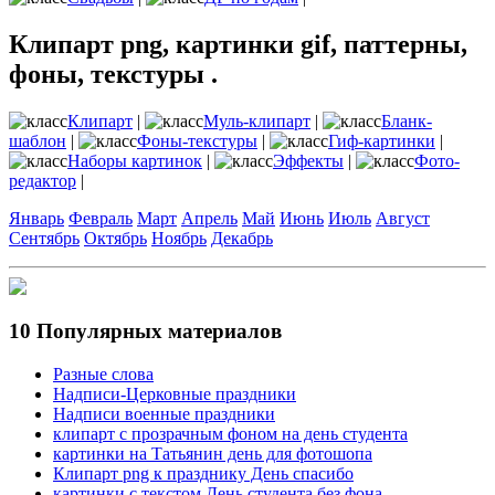
Клипарт png, картинки gif, паттерны,
фоны, текстуры .
Клипарт
|
Муль-клипарт
|
Бланк-
шаблон
|
Фоны-текстуры
|
Гиф-картинки
|
Наборы картинок
|
Эффекты
|
Фото-
редактор
|
Январь
Февраль
Март
Апрель
Май
Июнь
Июль
Август
Сентябрь
Октябрь
Ноябрь
Декабрь
10 Популярных материалов
Разные слова
Надписи-Церковные праздники
Надписи военные праздники
клипарт с прозрачным фоном на день студента
картинки на Татьянин день для фотошопа
Клипарт png к празднику День спасибо
картинки с текстом День студента без фона