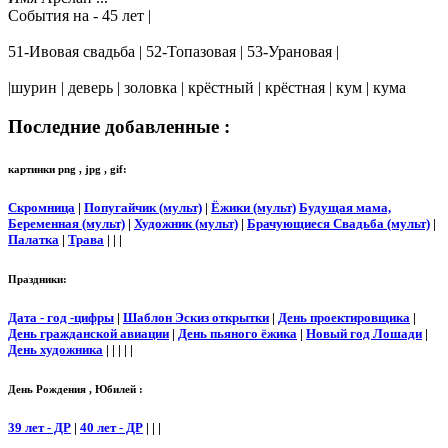
События на - 45 лет |
51-Ивовая свадьба | 52-Топазовая | 53-Урановая |
|шурин | деверь | золовка | крёстный | крёстная | кум | кума
Последние добавленные :
картинки png , jpg , gif:
Скромница
|
Попугайчик (мульт)
|
Ёжики (мульт)
Будущая мама,
Беременная (мульт)
|
Художник (мульт)
|
Брачующиеся Свадьба (мульт)
|
Палатка
|
Трава
| | |
Праздники:
Дата - год -цифры
|
Шаблон Эскиз открытки
|
День проектировщика
|
День гражданской авиации
|
День пьяного ёжика
|
Новый год Лошади
|
День художника
| | | | |
День Рождения , Юбилей :
39 лет - ДР
|
40 лет - ДР
| | |