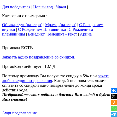
Для победителя
|
Новый год
|
Удачи
|
Категории с примерами :
Облака, тучи(паттерн)
|
Мрамор(паттерн)
|
С Рождением
внучки
|
С Рождением Племянника
|
С Рождением
племянницы
|
Бенедикт
|
Бенедикт - текст
|
Арина
|
Промокод
ЕСТЬ
Заказать аудио поздравление со скидкой.
ПромоКод / действует - Г.М.Д.
По этому промокоду Вы получаете скидку в
5%
при
заказе
любого аудио поздравления
. Каждый пользователь может
оплатить со скидкой одно поздравление до конца срока
действия кода.
Поздравляйте своих родных и близких Вам людей и будет
Вам счастье!
Ауди поздравление.