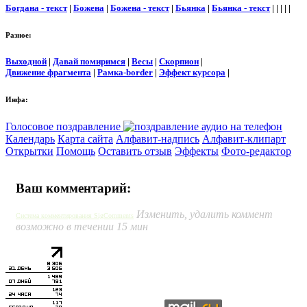
Богдана - текст
|
Божена
|
Божена - текст
|
Бьянка
|
Бьянка - текст
| | | | |
Разное:
Выходной
|
Давай помиримся
|
Весы
|
Скорпион
|
Движение фрагмента
|
Рамка-border
|
Эффект курсора
|
Инфа:
Голосовое поздравление
Календарь
Карта сайта
Алфавит-надпись
Алфавит-клипарт
Открытки
Помощь
Оставить отзыв
Эффекты
Фото-редактор
Ваш комментарий:
Изменить, удалить коммент
Система комментирования SigComments
возможно в течении 15 мин