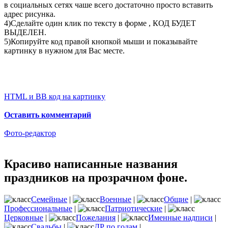
в социальных сетях чаше всего достаточно просто вставить
адрес рисунка.
4)Сделайте один клик по тексту в форме , КОД БУДЕТ
ВЫДЕЛЕН.
5)Копируйте код правой кнопкой мыши и показывайте
картинку в нужном для Вас месте.
HTML и BB код на картинку
Оставить комментарий
Фото-редактор
Красиво написанные названия
праздников на прозрачном фоне.
Семейные
|
Военные
|
Общие
|
Профессиональные
|
Патриотические
|
Церковные
|
Пожелания
|
Именные надписи
|
Свадьбы
|
ДР по годам
|