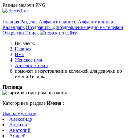
Разные мелочи PNG
Главная
Разделы
Алфавит надписи
Алфавит клипарт
Календарь
Поздравить
Открытки
Поиск
Вы здесь:
Главная
Имя
Женское имя
Ангелина-текст
поможет в изготовлении коллажей для девочки по
имени Геличка
Пятница
.
Категории в разделе
Имена :
Имена мужские
Александр
Алексей
Анатолий
Андрей