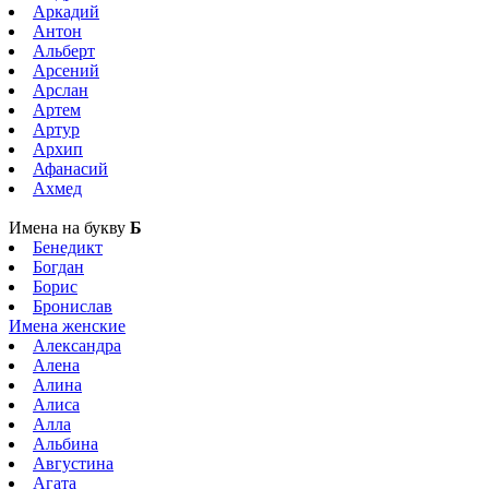
Аркадий
Антон
Альберт
Арсений
Арслан
Артем
Артур
Архип
Афанасий
Ахмед
Имена на букву
Б
Бенедикт
Богдан
Борис
Бронислав
Имена женские
Александра
Алена
Алина
Алиса
Алла
Альбина
Августина
Агата