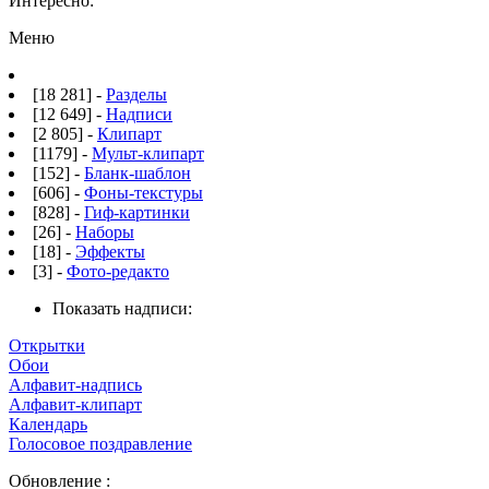
Интересно:
Меню
[18 281] -
Разделы
[12 649] -
Надписи
[2 805] -
Клипарт
[1179] -
Мульт-клипарт
[152] -
Бланк-шаблон
[606] -
Фоны-текстуры
[828] -
Гиф-картинки
[26] -
Наборы
[18] -
Эффекты
[3] -
Фото-редакто
Показать надписи:
Открытки
Обои
Алфавит-надпись
Алфавит-клипарт
Календарь
Голосовое поздравление
Обновление :