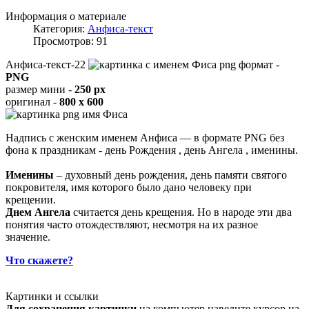
Информация о материале
Категория:
Анфиса-текст
Просмотров: 91
Анфиса-текст-22
формат -
PNG
размер мини -
250 px
оригинал -
800 x 600
Надпись с женским именем Анфиса — в формате PNG без
фона к праздникам - день Рождения , день Ангела , именины.
Именины
– духовный день рождения, день памяти святого
покровителя, имя которого было дано человеку при
крещении.
Днем Ангела
считается день крещения. Но в народе эти два
понятия часто отождествляют, несмотря на их разное
значение.
Что скажете?
Картинки и ссылки
Для сохранения картинки
на компьютер наведите курсор на