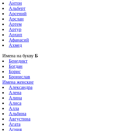
Антон
Альберт
Арсений
Арслан
Артем
Артур
Архип
Афанасий
Ахмед
Имена на букву
Б
Бенедикт
Богдан
Борис
Бронислав
Имена женские
Александра
Алена
Алина
Алиса
Алла
Альбина
Августина
Агата
Агния