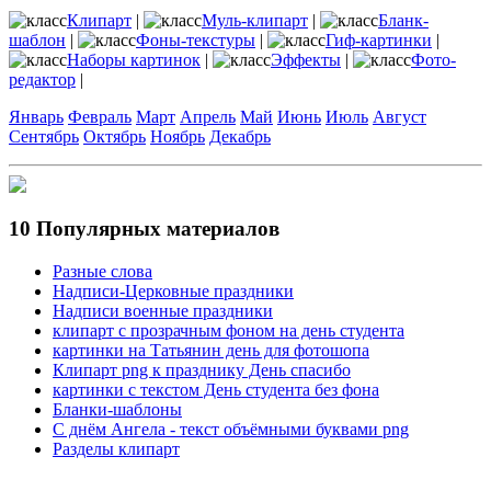
Клипарт
|
Муль-клипарт
|
Бланк-
шаблон
|
Фоны-текстуры
|
Гиф-картинки
|
Наборы картинок
|
Эффекты
|
Фото-
редактор
|
Январь
Февраль
Март
Апрель
Май
Июнь
Июль
Август
Сентябрь
Октябрь
Ноябрь
Декабрь
10 Популярных материалов
Разные слова
Надписи-Церковные праздники
Надписи военные праздники
клипарт с прозрачным фоном на день студента
картинки на Татьянин день для фотошопа
Клипарт png к празднику День спасибо
картинки с текстом День студента без фона
Бланки-шаблоны
С днём Ангела - текст объёмными буквами png
Разделы клипарт