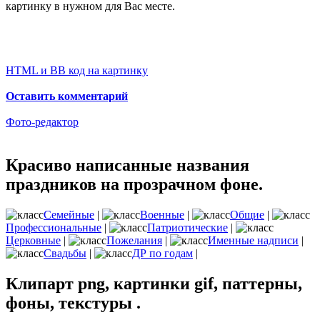
картинку в нужном для Вас месте.
HTML и BB код на картинку
Оставить комментарий
Фото-редактор
Красиво написанные названия
праздников на прозрачном фоне.
Семейные
|
Военные
|
Общие
|
Профессиональные
|
Патриотические
|
Церковные
|
Пожелания
|
Именные надписи
|
Свадьбы
|
ДР по годам
|
Клипарт png, картинки gif, паттерны,
фоны, текстуры .