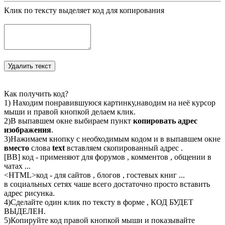
Клик по тексту выделяет код для копирования
Как получить код?
1) Находим понравившуюся картинку,наводим на неё курсор
мыши и правой кнопкой делаем клик.
2)В выпавшем окне выбираем пункт
копировать адрес
изображения
.
3)Нажимаем кнопку с необходимым кодом и в выпавшем окне
вместо
слова
text
вставляем скопированный адрес .
[BB] код - применяют для форумов , комментов , общении в
чатах ...
<
HTML
>код - для сайтов , блогов , гостевых книг ...
в социальных сетях чаше всего достаточно просто вставить
адрес рисунка.
4)Сделайте один клик по тексту в форме , КОД БУДЕТ
ВЫДЕЛЕН.
5)Копируйте код правой кнопкой мыши и показывайте