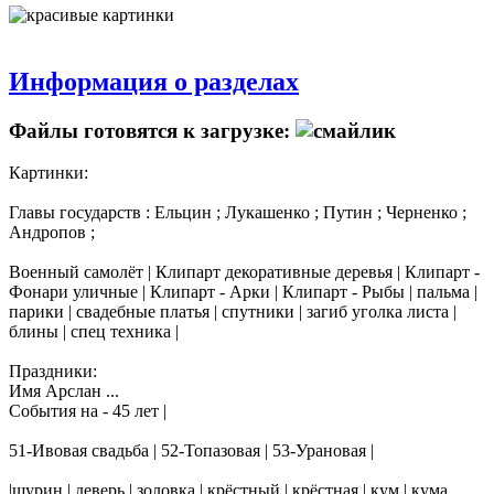
Информация о разделах
Файлы готовятся к загрузке:
Картинки:
Главы государств : Ельцин ; Лукашенко ; Путин ; Черненко ;
Андропов ;
Военный самолёт | Клипарт декоративные деревья | Клипарт -
Фонари уличные | Клипарт - Арки | Клипарт - Рыбы | пальма |
парики | свадебные платья | спутники | загиб уголка листа |
блины | спец техника |
Праздники:
Имя Арслан ...
События на - 45 лет |
51-Ивовая свадьба | 52-Топазовая | 53-Урановая |
|шурин | деверь | золовка | крёстный | крёстная | кум | кума