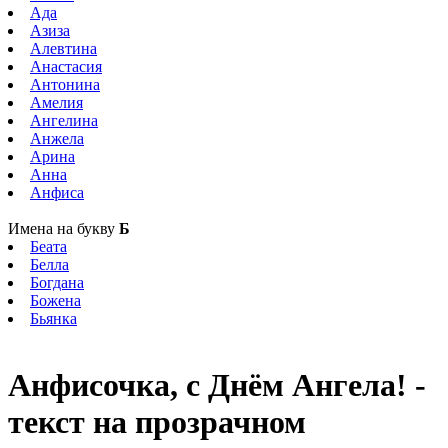
Ада
Азиза
Алевтина
Анастасия
Антонина
Амелия
Ангелина
Анжела
Арина
Анна
Анфиса
Имена на букву
Б
Беата
Белла
Богдана
Божена
Бьянка
Анфисочка, с Днём Ангела! -
текст на прозрачном