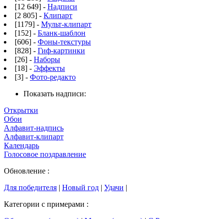
[12 649] -
Надписи
[2 805] -
Клипарт
[1179] -
Мульт-клипарт
[152] -
Бланк-шаблон
[606] -
Фоны-текстуры
[828] -
Гиф-картинки
[26] -
Наборы
[18] -
Эффекты
[3] -
Фото-редакто
Показать надписи:
Открытки
Обои
Алфавит-надпись
Алфавит-клипарт
Календарь
Голосовое поздравление
Обновление :
Для победителя
|
Новый год
|
Удачи
|
Категории с примерами :