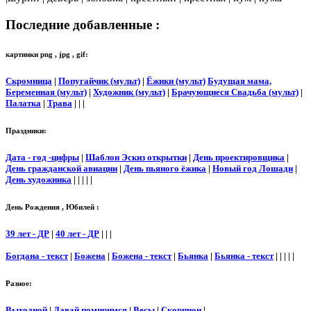
Последние добавленные :
картинки png , jpg , gif:
Скромница
|
Попугайчик (мульт)
|
Ёжики (мульт)
Будущая мама,
Беременная (мульт)
|
Художник (мульт)
|
Брачующиеся Свадьба (мульт)
|
Палатка
|
Трава
| | |
Праздники:
Дата - год -цифры
|
Шаблон Эскиз открытки
|
День проектировщика
|
День гражданской авиации
|
День пьяного ёжика
|
Новый год Лошади
|
День художника
| | | | |
День Рождения , Юбилей :
39 лет - ДР
|
40 лет - ДР
| | |
Богдана - текст
|
Божена
|
Божена - текст
|
Бьянка
|
Бьянка - текст
| | | | |
Разное:
Выходной
|
Давай помиримся
|
Весы
|
Скорпион
|