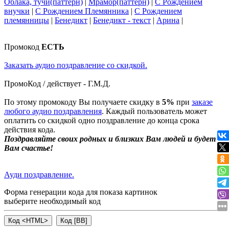
Облака, тучи(паттерн)
|
Мрамор(паттерн)
|
С Рождением
внучки
|
С Рождением Племянника
|
С Рождением
племянницы
|
Бенедикт
|
Бенедикт - текст
|
Арина
|
Промокод
ЕСТЬ
Заказать аудио поздравление со скидкой.
ПромоКод / действует - Г.М.Д.
По этому промокоду Вы получаете скидку в
5%
при
заказе
любого аудио поздравления
. Каждый пользователь может
оплатить со скидкой одно поздравление до конца срока
действия кода.
Поздравляйте своих родных и близких Вам людей и будет
Вам счастье!
Ауди поздравление.
Форма генерации кода для показа картинок
выберите необходимый код