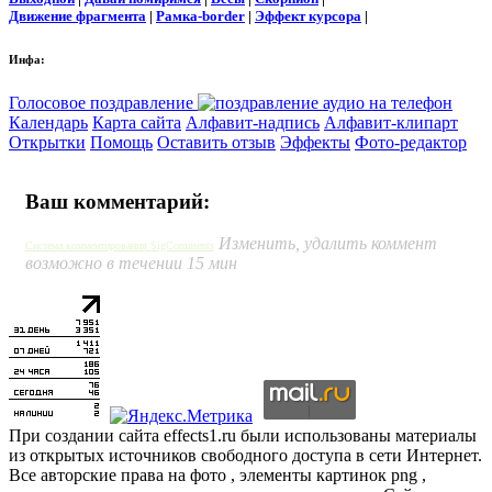
Движение фрагмента
|
Рамка-border
|
Эффект курсора
|
Инфа:
Голосовое поздравление
Календарь
Карта сайта
Алфавит-надпись
Алфавит-клипарт
Открытки
Помощь
Оставить отзыв
Эффекты
Фото-редактор
Ваш комментарий:
Изменить, удалить коммент
Система комментирования SigComments
возможно в течении 15 мин
При создании сайта effects1.ru были использованы материалы
из открытых источников свободного доступа в сети Интернет.
Все авторские права на фото , элементы картинок png ,