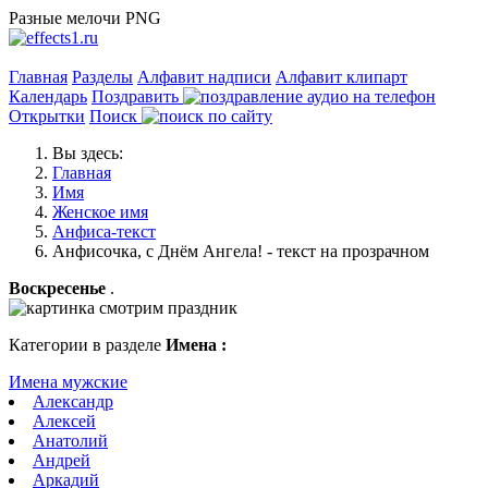
Разные мелочи PNG
Главная
Разделы
Алфавит надписи
Алфавит клипарт
Календарь
Поздравить
Открытки
Поиск
Вы здесь:
Главная
Имя
Женское имя
Анфиса-текст
Анфисочка, с Днём Ангела! - текст на прозрачном
Воскресенье
.
Категории в разделе
Имена :
Имена мужские
Александр
Алексей
Анатолий
Андрей
Аркадий