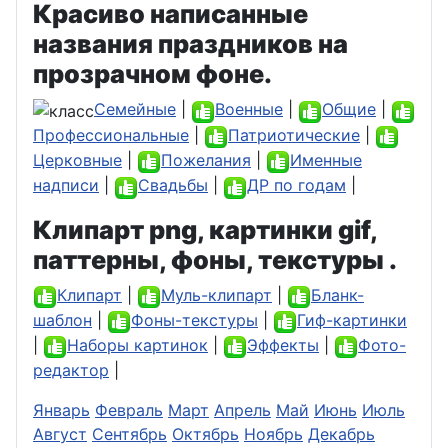
Красиво написанные
названия праздников на
прозрачном фоне.
Семейные
|
Военные
|
Общие
|
Профессиональные
|
Патриотические
|
Церковные
|
Пожелания
|
Именные
надписи
|
Свадьбы
|
ДР по годам
|
Клипарт png, картинки gif,
паттерны, фоны, текстуры .
Клипарт
|
Муль-клипарт
|
Бланк-
шаблон
|
Фоны-текстуры
|
Гиф-картинки
|
Наборы картинок
|
Эффекты
|
Фото-
редактор
|
Январь
Февраль
Март
Апрель
Май
Июнь
Июль
Август
Сентябрь
Октябрь
Ноябрь
Декабрь