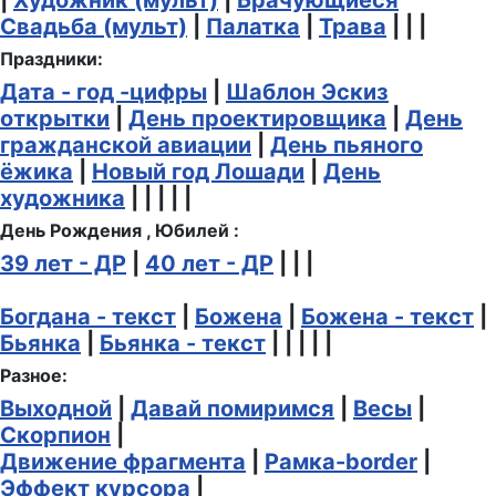
Свадьба (мульт)
|
Палатка
|
Трава
| | |
Праздники:
Дата - год -цифры
|
Шаблон Эскиз
открытки
|
День проектировщика
|
День
гражданской авиации
|
День пьяного
ёжика
|
Новый год Лошади
|
День
художника
| | | | |
День Рождения , Юбилей :
39 лет - ДР
|
40 лет - ДР
| | |
Богдана - текст
|
Божена
|
Божена - текст
|
Бьянка
|
Бьянка - текст
| | | | |
Разное:
Выходной
|
Давай помиримся
|
Весы
|
Скорпион
|
Движение фрагмента
|
Рамка-border
|
Эффект курсора
|