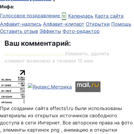
Инфа:
Голосовое поздравление
Календарь
Карта сайта
Алфавит-надпись
Алфавит-клипарт
Открытки
Помощь
Оставить отзыв
Эффекты
Фото-редактор
Ваш комментарий:
Изменить, удалить
Система комментирования SigComments
коммент возможно в течении 15 мин
При создании сайта effects1.ru были использованы
материалы из открытых источников свободного
доступа в сети Интернет. Все авторские права на фото
, элементы картинок png , анимацию и открытки