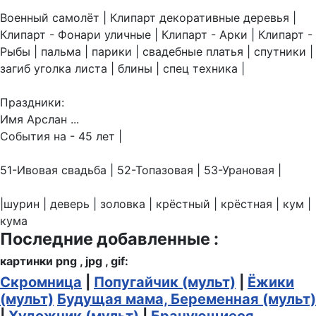
Военный самолёт | Клипарт декоративные деревья |
Клипарт - Фонари уличные | Клипарт - Арки | Клипарт -
Рыбы | пальма | парики | свадебные платья | спутники |
загиб уголка листа | блины | спец техника |
Праздники:
Имя Арслан ...
События на - 45 лет |
51-Ивовая свадьба | 52-Топазовая | 53-Урановая |
|шурин | деверь | золовка | крёстный | крёстная | кум |
кума
Последние добавленные :
картинки png , jpg , gif:
Скромница
|
Попугайчик (мульт)
|
Ёжики
(мульт)
Будущая мама, Беременная (мульт)
|
Художник (мульт)
|
Брачующиеся