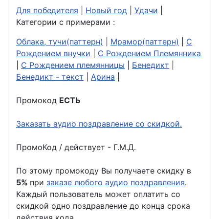
Для победителя
|
Новый год
|
Удачи
|
Категории с примерами :
Облака, тучи(паттерн)
|
Мрамор(паттерн)
|
С
Рождением внучки
|
С Рождением Племянника
|
С Рождением племянницы
|
Бенедикт
|
Бенедикт - текст
|
Арина
|
Промокод
ЕСТЬ
Заказать аудио поздравление со скидкой.
ПромоКод / действует - Г.М.Д.
По этому промокоду Вы получаете скидку в
5%
при
заказе любого аудио поздравления
.
Каждый пользователь может оплатить со
скидкой одно поздравление до конца срока
действия кода.