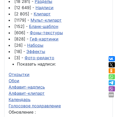
[18 281] -
Разделы
[12 649] -
Надписи
[2 805] -
Клипарт
[1179] -
Мульт-клипарт
[152] -
Бланк-шаблон
[606] -
Фоны-текстуры
[828] -
Гиф-картинки
[26] -
Наборы
[18] -
Эффекты
[3] -
Фото-редакто
Показать надписи:
Открытки
Обои
Алфавит-надпись
Алфавит-клипарт
Календарь
Голосовое поздравление
Обновление :