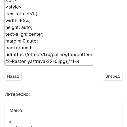
Предыдущий материал: Сделать поздравление для Бенюшк
Следующий
Назад
Вперед
Интересно:
Меню