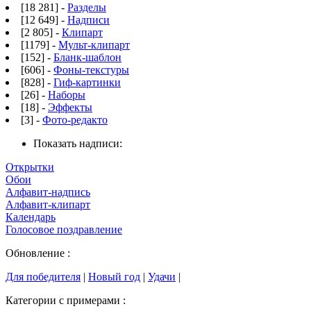
[18 281] -
Разделы
[12 649] -
Надписи
[2 805] -
Клипарт
[1179] -
Мульт-клипарт
[152] -
Бланк-шаблон
[606] -
Фоны-текстуры
[828] -
Гиф-картинки
[26] -
Наборы
[18] -
Эффекты
[3] -
Фото-редакто
Показать надписи:
Открытки
Обои
Алфавит-надпись
Алфавит-клипарт
Календарь
Голосовое поздравление
Обновление :
Для победителя
|
Новый год
|
Удачи
|
Категории с примерами :