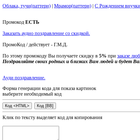
Облака, тучи(паттерн)
|
Мрамор(паттерн)
|
С Рождением внучк
Промокод
ЕСТЬ
Заказать аудио поздравление со скидкой.
ПромоКод / действует - Г.М.Д.
По этому промокоду Вы получаете скидку в
5%
при
заказе лю
Поздравляйте своих родных и близких Вам людей и будет Ва
Ауди поздравление.
Форма генерации кода для показа картинок
выберите необходимый код
Клик по тексту выделяет код для копирования