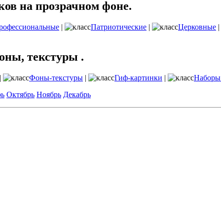
ов на прозрачном фоне.
рофессиональные
|
Патриотические
|
Церковные
оны, текстуры .
|
Фоны-текстуры
|
Гиф-картинки
|
Наборы
рь
Октябрь
Ноябрь
Декабрь