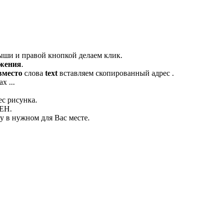
ыши и правой кнопкой делаем клик.
ажения
.
вместо
слова
text
вставляем скопированный адрес .
х ...
ес рисунка.
ЛЕН.
 в нужном для Вас месте.