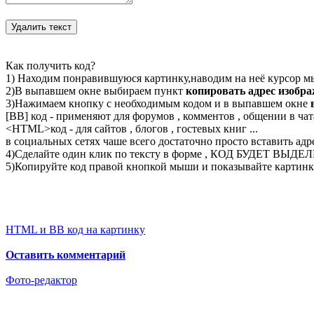
Как получить код?
1) Находим понравившуюся картинку,наводим на неё курсор м
2)В выпавшем окне выбираем пункт
копировать адрес изобр
3)Нажимаем кнопку с необходимым кодом и в выпавшем окне
[BB] код - применяют для форумов , комментов , общении в чата
<
HTML
>код - для сайтов , блогов , гостевых книг ...
в социальных сетях чаше всего достаточно просто вставить адр
4)Сделайте один клик по тексту в форме , КОД БУДЕТ ВЫДЕ
5)Копируйте код правой кнопкой мыши и показывайте картинку
HTML и BB код на картинку
Оставить комментарий
Фото-редактор