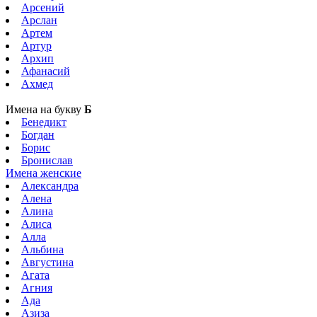
Арсений
Арслан
Артем
Артур
Архип
Афанасий
Ахмед
Имена на букву
Б
Бенедикт
Богдан
Борис
Бронислав
Имена женские
Александра
Алена
Алина
Алиса
Алла
Альбина
Августина
Агата
Агния
Ада
Азиза