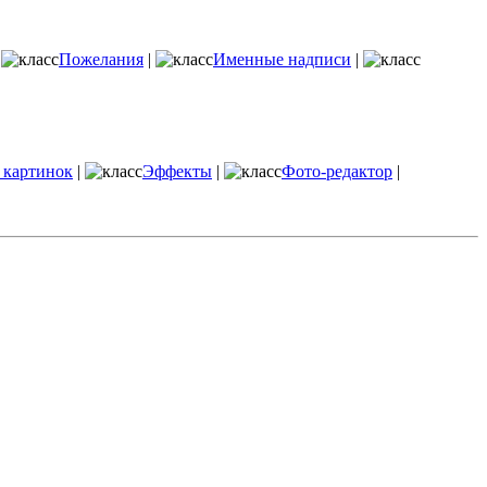
|
Пожелания
|
Именные надписи
|
 картинок
|
Эффекты
|
Фото-редактор
|