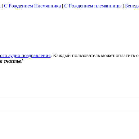
и
|
С Рождением Племянника
|
С Рождением племянницы
|
Бенед
бого аудио поздравления
. Каждый пользователь может оплатить с
м счастье!