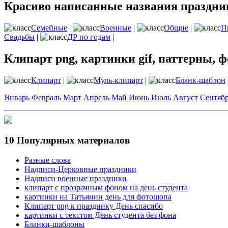
Красиво написанные названия праздник
Семейные
|
Военные
|
Общие
|
П
Свадьбы
|
ДР по годам
|
Клипарт png, картинки gif, паттерны, ф
Клипарт
|
Муль-клипарт
|
Бланк-шаблон
Январь
Февраль
Март
Апрель
Май
Июнь
Июль
Август
Сентяб
10 Популярных материалов
Разные слова
Надписи-Церковные праздники
Надписи военные праздники
клипарт с прозрачным фоном на день студента
картинки на Татьянин день для фотошопа
Клипарт png к празднику День спасибо
картинки с текстом День студента без фона
Бланки-шаблоны