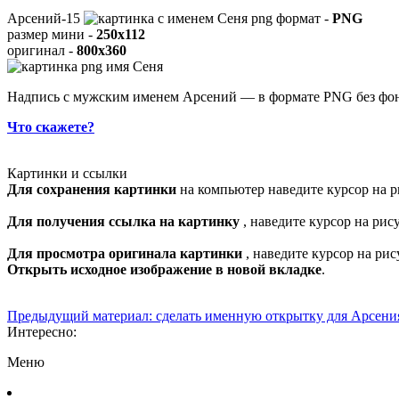
Арсений-15
формат -
PNG
размер мини -
250x112
оригинал -
800x360
Надпись с мужским именем Арсений — в формате PNG без фон
Что скажете?
Картинки и ссылки
Для сохранения картинки
на компьютер наведите курсор на р
Для получения ссылка на картинку
, наведите курсор на ри
Для просмотра оригинала картинки
, наведите курсор на ри
Открыть исходное изображение в новой вкладке
.
Предыдущий материал: сделать именную открытку для Арсен
Интересно:
Меню