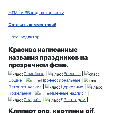
HTML и BB код на картинку
Оставить комментарий
Фото-редактор
Красиво написанные
названия праздников на
прозрачном фоне.
Семейные
|
Военные
|
Общие
|
Профессиональные
|
Патриотические
|
Церковные
|
Пожелания
|
Именные надписи
|
Свадьбы
|
ДР по годам
|
Клипарт png, картинки gif,