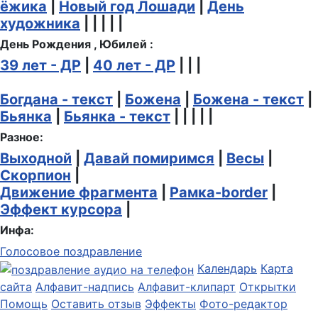
ёжика
|
Новый год Лошади
|
День
художника
| | | | |
День Рождения , Юбилей :
39 лет - ДР
|
40 лет - ДР
| | |
Богдана - текст
|
Божена
|
Божена - текст
|
Бьянка
|
Бьянка - текст
| | | | |
Разное:
Выходной
|
Давай помиримся
|
Весы
|
Скорпион
|
Движение фрагмента
|
Рамка-border
|
Эффект курсора
|
Инфа:
Голосовое поздравление
Календарь
Карта
сайта
Алфавит-надпись
Алфавит-клипарт
Открытки
Помощь
Оставить отзыв
Эффекты
Фото-редактор