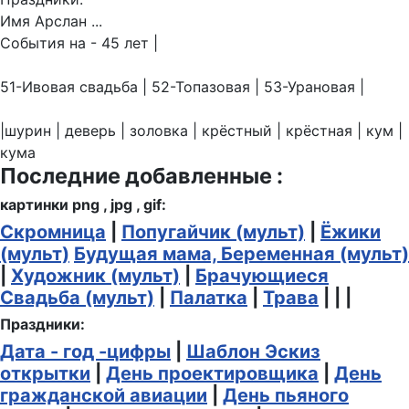
Имя Арслан ...
События на - 45 лет |
51-Ивовая свадьба | 52-Топазовая | 53-Урановая |
|шурин | деверь | золовка | крёстный | крёстная | кум |
кума
Последние добавленные :
картинки png , jpg , gif:
Скромница
|
Попугайчик (мульт)
|
Ёжики
(мульт)
Будущая мама, Беременная (мульт)
|
Художник (мульт)
|
Брачующиеся
Свадьба (мульт)
|
Палатка
|
Трава
| | |
Праздники:
Дата - год -цифры
|
Шаблон Эскиз
открытки
|
День проектировщика
|
День
гражданской авиации
|
День пьяного