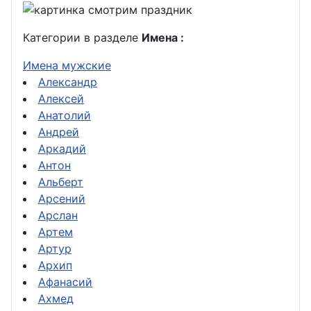
Категории в разделе
Имена :
Имена мужские
Александр
Алексей
Анатолий
Андрей
Аркадий
Антон
Альберт
Арсений
Арслан
Артем
Артур
Архип
Афанасий
Ахмед