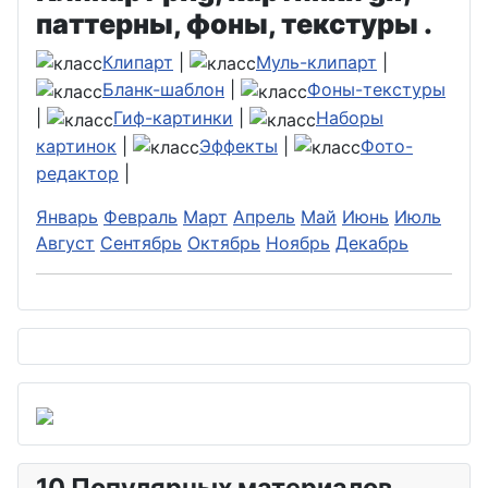
паттерны, фоны, текстуры .
Клипарт
|
Муль-клипарт
|
Бланк-шаблон
|
Фоны-текстуры
|
Гиф-картинки
|
Наборы
картинок
|
Эффекты
|
Фото-
редактор
|
Январь
Февраль
Март
Апрель
Май
Июнь
Июль
Август
Сентябрь
Октябрь
Ноябрь
Декабрь
10 Популярных материалов