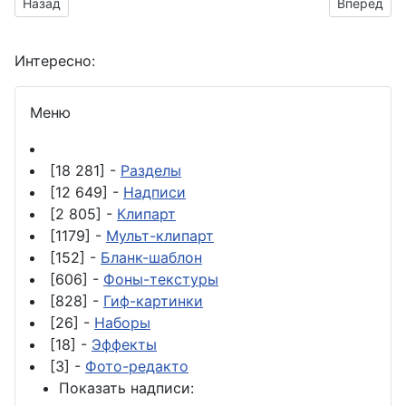
Предыдущий материал: коллекция надписей с именем Анто
Следующий
Назад
Вперед
Интересно:
Меню
[18 281] -
Разделы
[12 649] -
Надписи
[2 805] -
Клипарт
[1179] -
Мульт-клипарт
[152] -
Бланк-шаблон
[606] -
Фоны-текстуры
[828] -
Гиф-картинки
[26] -
Наборы
[18] -
Эффекты
[3] -
Фото-редакто
Показать надписи: