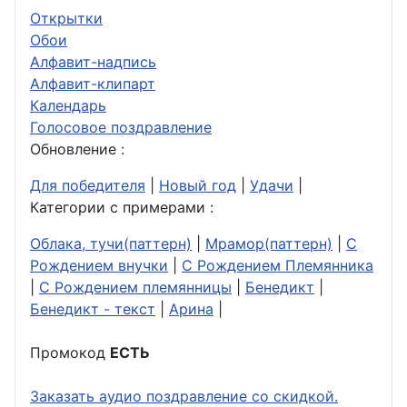
Открытки
Обои
Алфавит-надпись
Алфавит-клипарт
Календарь
Голосовое поздравление
Обновление :
Для победителя
|
Новый год
|
Удачи
|
Категории с примерами :
Облака, тучи(паттерн)
|
Мрамор(паттерн)
|
С
Рождением внучки
|
С Рождением Племянника
|
С Рождением племянницы
|
Бенедикт
|
Бенедикт - текст
|
Арина
|
Промокод
ЕСТЬ
Заказать аудио поздравление со скидкой.