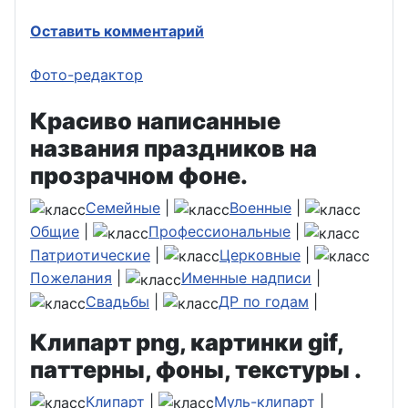
Оставить комментарий
Фото-редактор
Красиво написанные
названия праздников на
прозрачном фоне.
Семейные
|
Военные
|
Общие
|
Профессиональные
|
Патриотические
|
Церковные
|
Пожелания
|
Именные надписи
|
Свадьбы
|
ДР по годам
|
Клипарт png, картинки gif,
паттерны, фоны, текстуры .
Клипарт
|
Муль-клипарт
|