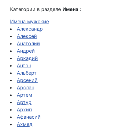
Категории в разделе
Имена :
Имена мужские
Александр
Алексей
Анатолий
Андрей
Аркадий
Антон
Альберт
Арсений
Арслан
Артем
Артур
Архип
Афанасий
Ахмед