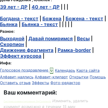
39 лет - ДР
|
40 лет - ДР
| | |
Богдана - текст
|
Божена
|
Божена - текст
|
Бьянка
|
Бьянка - текст
| | | | |
Разное:
Выходной
|
Давай помиримся
|
Весы
|
Скорпион
|
Движение фрагмента
|
Рамка-border
|
Эффект курсора
|
Инфа:
Голосовое поздравление
Календарь
Карта сайта
Алфавит-надпись
Алфавит-клипарт
Открытки
Помощь
Оставить отзыв
Эффекты
Фото-редактор
Ваш комментарий:
Изменить, удалить
Система комментирования SigComments
коммент возможно в течении 15 мин