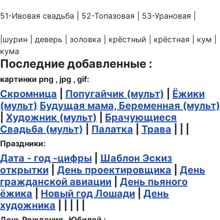
51-Ивовая свадьба | 52-Топазовая | 53-Урановая |
|шурин | деверь | золовка | крёстный | крёстная | кум |
кума
Последние добавленные :
картинки png , jpg , gif:
Скромница
|
Попугайчик (мульт)
|
Ёжики
(мульт)
Будущая мама, Беременная (мульт)
|
Художник (мульт)
|
Брачующиеся
Свадьба (мульт)
|
Палатка
|
Трава
| | |
Праздники:
Дата - год -цифры
|
Шаблон Эскиз
открытки
|
День проектировщика
|
День
гражданской авиации
|
День пьяного
ёжика
|
Новый год Лошади
|
День
художника
| | | | |
День Рождения , Юбилей :