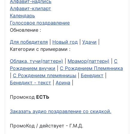
Алфавит-надпись
Алфавит-клипарт
Календарь
Голосовое поздравление
Обновление :
Для победителя
|
Новый год
|
Удачи
|
Категории с примерами :
Облака, тучи(паттерн)
|
Мрамор(паттерн)
|
С
Рождением внучки
|
С Рождением Племянника
|
С Рождением племянницы
|
Бенедикт
|
Бенедикт - текст
|
Арина
|
Промокод
ЕСТЬ
Заказать аудио поздравление со скидкой.
ПромоКод / действует - Г.М.Д.