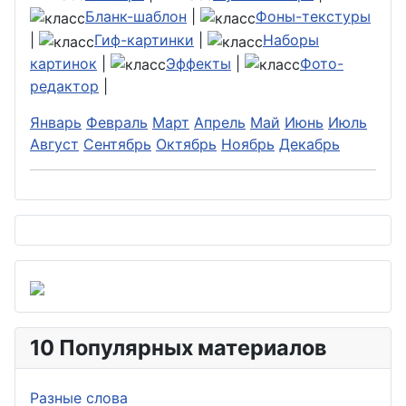
Бланк-шаблон
|
Фоны-текстуры
|
Гиф-картинки
|
Наборы
картинок
|
Эффекты
|
Фото-
редактор
|
Январь
Февраль
Март
Апрель
Май
Июнь
Июль
Август
Сентябрь
Октябрь
Ноябрь
Декабрь
10 Популярных материалов
Разные слова