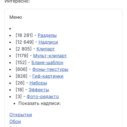
Интересно:
Меню
[18 281] -
Разделы
[12 649] -
Надписи
[2 805] -
Клипарт
[1179] -
Мульт-клипарт
[152] -
Бланк-шаблон
[606] -
Фоны-текстуры
[828] -
Гиф-картинки
[26] -
Наборы
[18] -
Эффекты
[3] -
Фото-редакто
Показать надписи:
Открытки
Обои