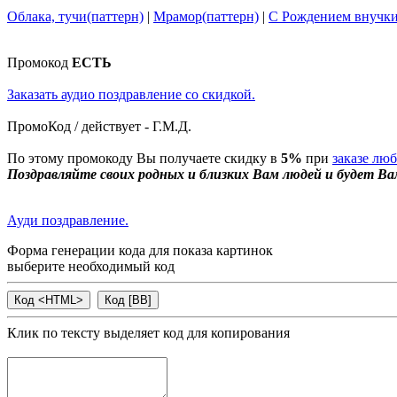
Облака, тучи(паттерн)
|
Мрамор(паттерн)
|
С Рождением внучк
Промокод
ЕСТЬ
Заказать аудио поздравление со скидкой.
ПромоКод / действует - Г.М.Д.
По этому промокоду Вы получаете скидку в
5%
при
заказе лю
Поздравляйте своих родных и близких Вам людей и будет Ва
Ауди поздравление.
Форма генерации кода для показа картинок
выберите необходимый код
Клик по тексту выделяет код для копирования