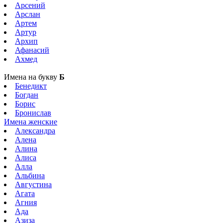
Арсений
Арслан
Артем
Артур
Архип
Афанасий
Ахмед
Имена на букву
Б
Бенедикт
Богдан
Борис
Бронислав
Имена женские
Александра
Алена
Алина
Алиса
Алла
Альбина
Августина
Агата
Агния
Ада
Азиза