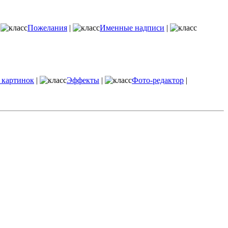
|
Пожелания
|
Именные надписи
|
 картинок
|
Эффекты
|
Фото-редактор
|