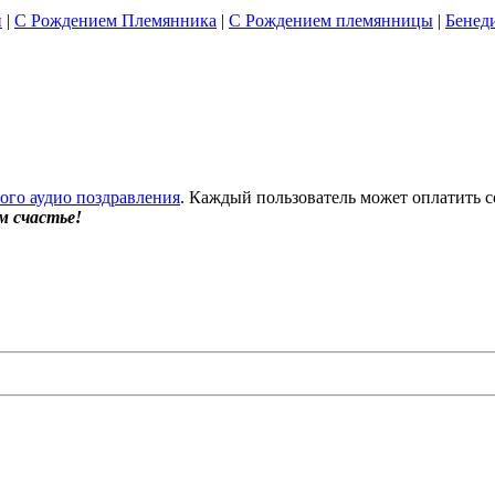
и
|
С Рождением Племянника
|
С Рождением племянницы
|
Бенед
бого аудио поздравления
. Каждый пользователь может оплатить с
м счастье!