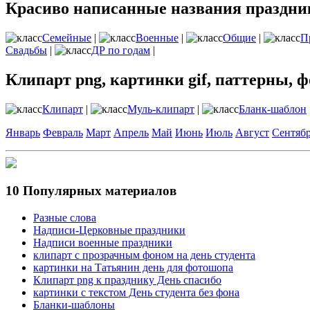
Красиво написанные названия праздник
Семейные
|
Военные
|
Общие
|
П
Свадьбы
|
ДР по годам
|
Клипарт png, картинки gif, паттерны, ф
Клипарт
|
Муль-клипарт
|
Бланк-шаблон
Январь
Февраль
Март
Апрель
Май
Июнь
Июль
Август
Сентяб
10 Популярных материалов
Разные слова
Надписи-Церковные праздники
Надписи военные праздники
клипарт с прозрачным фоном на день студента
картинки на Татьянин день для фотошопа
Клипарт png к празднику День спасибо
картинки с текстом День студента без фона
Бланки-шаблоны