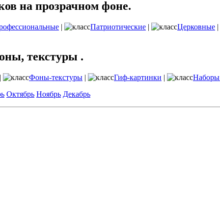
ов на прозрачном фоне.
рофессиональные
|
Патриотические
|
Церковные
оны, текстуры .
|
Фоны-текстуры
|
Гиф-картинки
|
Наборы
рь
Октябрь
Ноябрь
Декабрь