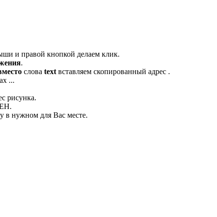
ыши и правой кнопкой делаем клик.
ажения
.
вместо
слова
text
вставляем скопированный адрес .
х ...
ес рисунка.
ЛЕН.
 в нужном для Вас месте.