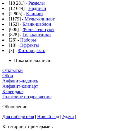
[18 281] -
Разделы
[12 649] -
Надписи
[2 805] -
Клипарт
[1179] -
Мульт-клипарт
[152] -
Бланк-шаблон
[606] -
Фоны-текстуры
[828] -
Гиф-картинки
[26] -
Наборы
[18] -
Эффекты
[3] -
Фото-редакто
Показать надписи:
Открытки
Обои
Алфавит-надпись
Алфавит-клипарт
Календарь
Голосовое поздравление
Обновление :
Для победителя
|
Новый год
|
Удачи
|
Категории с примерами :