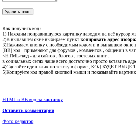
Как получить код?
1) Находим понравившуюся картинку,наводим на неё курсор м
2)В выпавшем окне выбираем пункт
копировать адрес изобр
3)Нажимаем кнопку с необходимым кодом и в выпавшем окне
[BB] код - применяют для форумов , комментов , общении в чата
<
HTML
>код - для сайтов , блогов , гостевых книг ...
в социальных сетях чаше всего достаточно просто вставить адр
4)Сделайте один клик по тексту в форме , КОД БУДЕТ ВЫДЕ
5)Копируйте код правой кнопкой мыши и показывайте картинку
HTML и BB код на картинку
Оставить комментарий
Фото-редактор