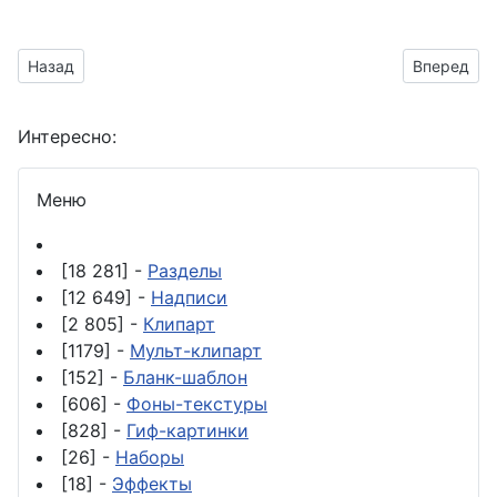
Предыдущий материал: Сделать поздравление на день Иван
Следующий
Назад
Вперед
Интересно:
Меню
[18 281] -
Разделы
[12 649] -
Надписи
[2 805] -
Клипарт
[1179] -
Мульт-клипарт
[152] -
Бланк-шаблон
[606] -
Фоны-текстуры
[828] -
Гиф-картинки
[26] -
Наборы
[18] -
Эффекты