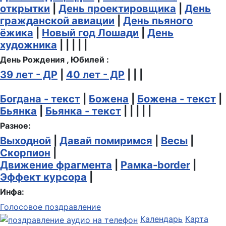
открытки
|
День проектировщика
|
День
гражданской авиации
|
День пьяного
ёжика
|
Новый год Лошади
|
День
художника
| | | | |
День Рождения , Юбилей :
39 лет - ДР
|
40 лет - ДР
| | |
Богдана - текст
|
Божена
|
Божена - текст
|
Бьянка
|
Бьянка - текст
| | | | |
Разное:
Выходной
|
Давай помиримся
|
Весы
|
Скорпион
|
Движение фрагмента
|
Рамка-border
|
Эффект курсора
|
Инфа:
Голосовое поздравление
Календарь
Карта