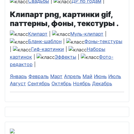
Свадьбы
|
ДР по годам
|
Клипарт png, картинки gif,
паттерны, фоны, текстуры .
Клипарт
|
Муль-клипарт
|
Бланк-шаблон
|
Фоны-текстуры
|
Гиф-картинки
|
Наборы
картинок
|
Эффекты
|
Фото-
редактор
|
Январь
Февраль
Март
Апрель
Май
Июнь
Июль
Август
Сентябрь
Октябрь
Ноябрь
Декабрь