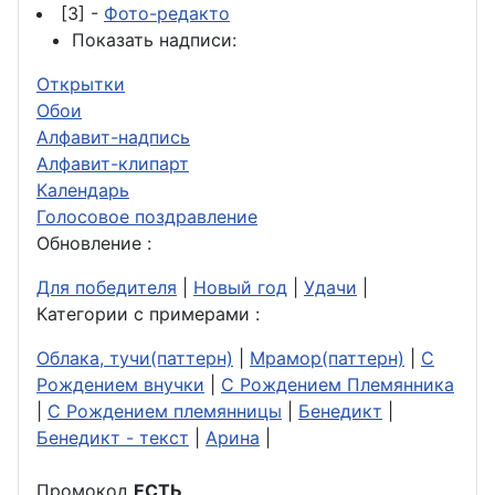
[3] -
Фото-редакто
Показать надписи:
Открытки
Обои
Алфавит-надпись
Алфавит-клипарт
Календарь
Голосовое поздравление
Обновление :
Для победителя
|
Новый год
|
Удачи
|
Категории с примерами :
Облака, тучи(паттерн)
|
Мрамор(паттерн)
|
С
Рождением внучки
|
С Рождением Племянника
|
С Рождением племянницы
|
Бенедикт
|
Бенедикт - текст
|
Арина
|
Промокод
ЕСТЬ