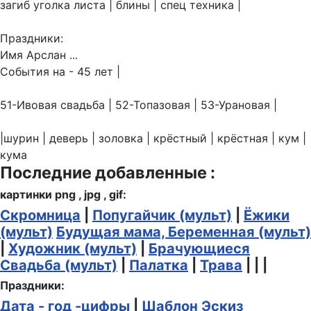
загиб уголка листа | блины | спец техника |
Праздники:
Имя Арслан ...
События на - 45 лет |
51-Ивовая свадьба | 52-Топазовая | 53-Урановая |
|шурин | деверь | золовка | крёстный | крёстная | кум |
кума
Последние добавленные :
картинки png , jpg , gif:
Скромница
|
Попугайчик (мульт)
|
Ёжики
(мульт)
Будущая мама, Беременная (мульт)
|
Художник (мульт)
|
Брачующиеся
Свадьба (мульт)
|
Палатка
|
Трава
| | |
Праздники:
Дата - год -цифры
|
Шаблон Эскиз