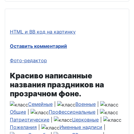
HTML и BB код на картинку
Оставить комментарий
Фото-редактор
Красиво написанные
названия праздников на
прозрачном фоне.
Семейные
|
Военные
|
Общие
|
Профессиональные
|
Патриотические
|
Церковные
|
Пожелания
|
Именные надписи
|