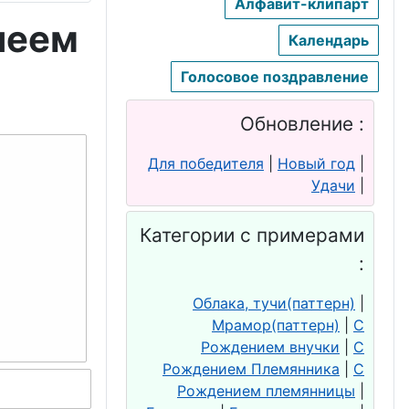
Алфавит-клипарт
леем
Календарь
Голосовое поздравление
Обновление :
Для победителя
|
Новый год
|
Удачи
|
Категории с примерами
:
Облака, тучи(паттерн)
|
Мрамор(паттерн)
|
С
Рождением внучки
|
С
Рождением Племянника
|
С
Рождением племянницы
|