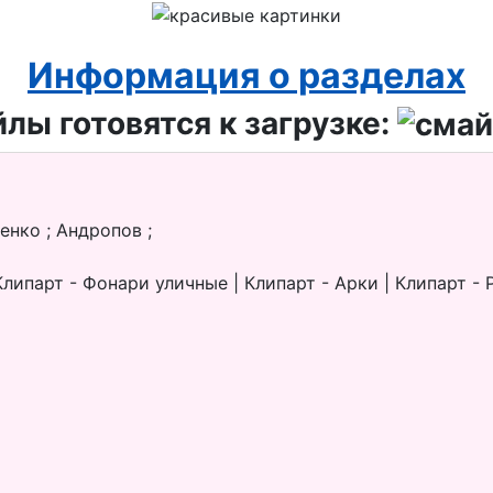
Информация о разделах
лы готовятся к загрузке:
енко ; Андропов ;
ипарт - Фонари уличные | Клипарт - Арки | Клипарт - Р