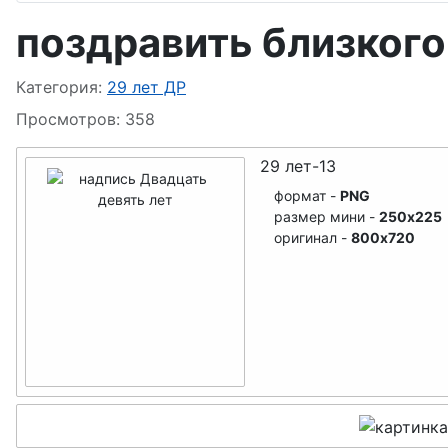
- дедушка
поздравить близкого
-внук
Информация о материале
Категория:
29 лет ДР
Просмотров: 358
-внучка
29 лет-13
-племянник
формат -
PNG
размер мини -
250x225
-племянница
оригинал -
800x720
-дядя
-тётя
-тесть
-тёща