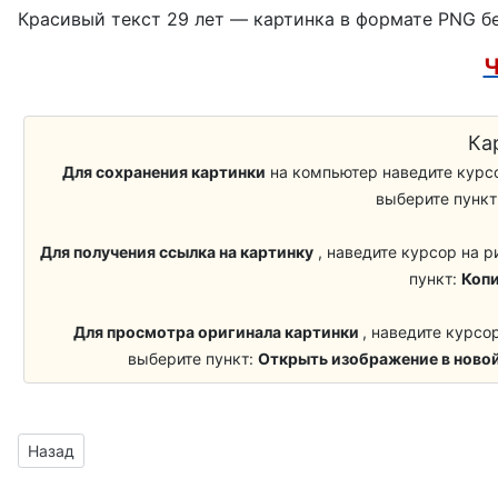
Красивый текст 29 лет — картинка в формате PNG бе
-свёкор
Ч
-свекровь
-зять
Ка
Для сохранения картинки
на компьютер наведите курсо
-невестка
выберите пункт
-сват
Для получения ссылка на картинку
, наведите курсор на р
пункт:
Копи
-сватья
Для просмотра оригинала картинки
, наведите курсо
выберите пункт:
Открыть изображение в новой
Предыдущий материал: надпись с поздравлением ко дню Ро
Назад