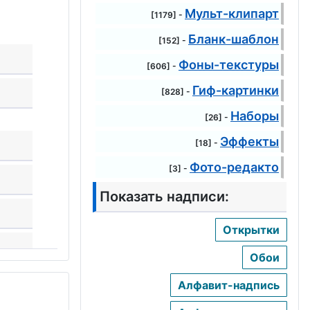
Мульт-клипарт
[1179] -
Бланк-шаблон
[152] -
Фоны-текстуры
[606] -
Гиф-картинки
[828] -
Наборы
[26] -
Эффекты
[18] -
Фото-редакто
[3] -
Показать надписи:
Открытки
Обои
Алфавит-надпись