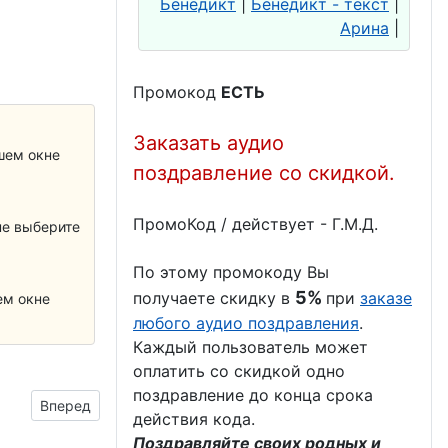
Бенедикт
|
Бенедикт - текст
|
Арина
|
Промокод
ЕСТЬ
Заказать аудио
шем окне
поздравление со скидкой.
ПромоКод / действует - Г.М.Д.
не выберите
По этому промокоду Вы
5%
получаете скидку в
при
заказе
ем окне
любого аудио поздравления
.
.
Каждый пользователь может
оплатить со скидкой одно
поздравление до конца срока
Следующий материал: оформить информационный стенд д
Вперед
действия кода.
Поздравляйте своих родных и