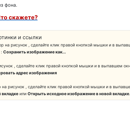
з фона.
День отца
то скажете?
День семьи
День бабушек и дедушек
ртинки и ссылки
р на рисунок , сделайте клик правой кнопкой мышки и в выпав
День Тёщи
 :
Сохранить изображение как...
День сыновей
исунок , сделайте клик правой кнопкой мышки и в выпавшем ок
ровать адрес изображения
День матери
р на рисунок , сделайте клик правой кнопкой мышки и в выпавш
С новосельем
 вкладке
или
Открыть исходное изображение в новой вкладке
ждения на 29 лет