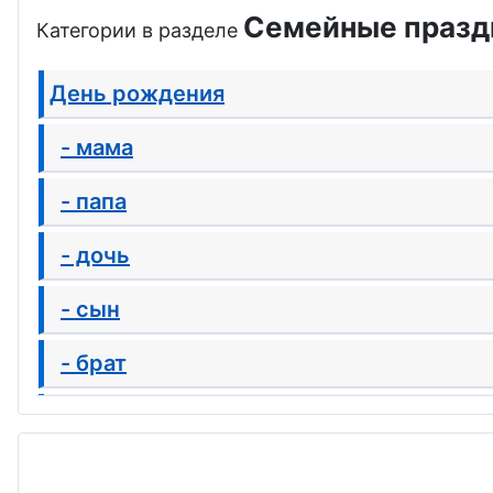
Семейные праздн
Категории в разделе
День рождения
- мама
- папа
- дочь
- сын
- брат
- сестра
- бабушка