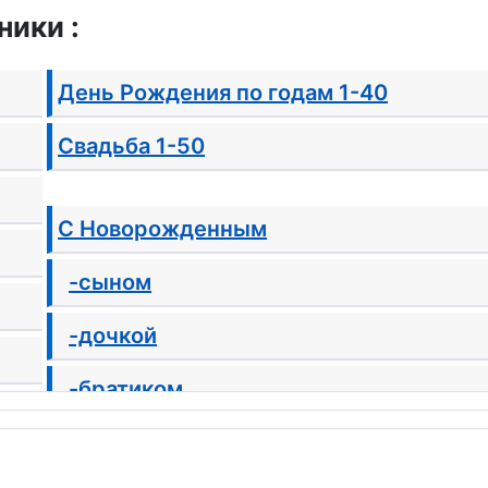
ики :
День Рождения по годам 1-40
Свадьба 1-50
С Новорожденным
-сыном
-дочкой
-братиком
-сестричкой