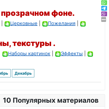
 прозрачном фоне.
|
Церковные
|
Пожелания
|
ны, текстуры .
|
Наборы картинок
|
Эффекты
|
ябрь
Декабрь
10 Популярных материалов