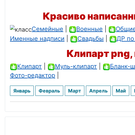
Красиво написанн
Семейные
|
Военные
|
Общи
Именные надписи
|
Свадьбы
|
ДР по
Клипарт png, 
Клипарт
|
Муль-клипарт
|
Бланк-ш
Фото-редактор
|
Январь
Февраль
Март
Апрель
Май