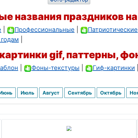
ые названия праздников на
е
|
Профессиональные
|
Патриотические
 годам
|
картинки gif, паттерны, фо
аблон
|
Фоны-текстуры
|
Гиф-картинки
Июнь
Июль
Август
Сентябрь
Октябрь
Но