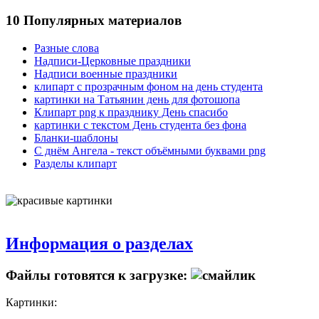
10 Популярных материалов
Разные слова
Надписи-Церковные праздники
Надписи военные праздники
клипарт с прозрачным фоном на день студента
картинки на Татьянин день для фотошопа
Клипарт png к празднику День спасибо
картинки с текстом День студента без фона
Бланки-шаблоны
С днём Ангела - текст объёмными буквами png
Разделы клипарт
Информация о разделах
Файлы готовятся к загрузке:
Картинки: