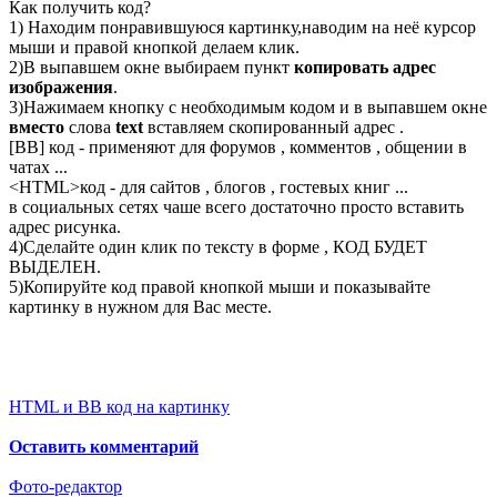
Как получить код?
1) Находим понравившуюся картинку,наводим на неё курсор
мыши и правой кнопкой делаем клик.
2)В выпавшем окне выбираем пункт
копировать адрес
изображения
.
3)Нажимаем кнопку с необходимым кодом и в выпавшем окне
вместо
слова
text
вставляем скопированный адрес .
[BB] код - применяют для форумов , комментов , общении в
чатах ...
<
HTML
>код - для сайтов , блогов , гостевых книг ...
в социальных сетях чаше всего достаточно просто вставить
адрес рисунка.
4)Сделайте один клик по тексту в форме , КОД БУДЕТ
ВЫДЕЛЕН.
5)Копируйте код правой кнопкой мыши и показывайте
картинку в нужном для Вас месте.
HTML и BB код на картинку
Оставить комментарий
Фото-редактор