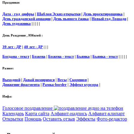
Праздники:
Дата - год -цифры
|
Шаблон Эскиз открытки
|
День проектировщика
|
День гражданской авиации
|
День пьяного ёжика
|
Новый год Лошади
|
День художника
| | | | |
День Рождения , Юбилей :
39 лет - ДР
|
40 лет - ДР
| | |
Богдана - текст
|
Божена
|
Божена - текст
|
Бьянка
|
Бьянка - текст
| | | | |
Разное:
Выходной
|
Давай помиримся
|
Весы
|
Скорпион
|
Движение фрагмента
|
Рамка-border
|
Эффект курсора
|
Инфа:
Голосовое поздравление
Календарь
Карта сайта
Алфавит-надпись
Алфавит-клипарт
Открытки
Помощь
Оставить отзыв
Эффекты
Фото-редактор