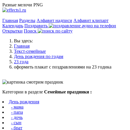
Разные мелочи PNG
Главная
Разделы
Алфавит надписи
Алфавит клипарт
Календарь
Поздравить
Открытки
Поиск
Вы здесь:
Главная
Текст-семейные
День рождения по годам
23 года
оформить плакат с поздравлениями на 23 годика
Категории в разделе
Семейные праздники :
День рождения
- мама
- папа
- дочь
- сын
- брат