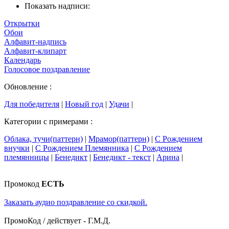
Показать надписи:
Открытки
Обои
Алфавит-надпись
Алфавит-клипарт
Календарь
Голосовое поздравление
Обновление :
Для победителя
|
Новый год
|
Удачи
|
Категории с примерами :
Облака, тучи(паттерн)
|
Мрамор(паттерн)
|
С Рождением
внучки
|
С Рождением Племянника
|
С Рождением
племянницы
|
Бенедикт
|
Бенедикт - текст
|
Арина
|
Промокод
ЕСТЬ
Заказать аудио поздравление со скидкой.
ПромоКод / действует - Г.М.Д.