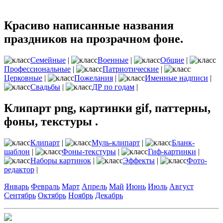
Красиво написанные названия
праздников на прозрачном фоне.
Семейные
|
Военные
|
Общие
|
Профессиональные
|
Патриотические
|
Церковные
|
Пожелания
|
Именные надписи
|
Свадьбы
|
ДР по годам
|
Клипарт png, картинки gif, паттерны,
фоны, текстуры .
Клипарт
|
Муль-клипарт
|
Бланк-
шаблон
|
Фоны-текстуры
|
Гиф-картинки
|
Наборы картинок
|
Эффекты
|
Фото-
редактор
|
Январь
Февраль
Март
Апрель
Май
Июнь
Июль
Август
Сентябрь
Октябрь
Ноябрь
Декабрь