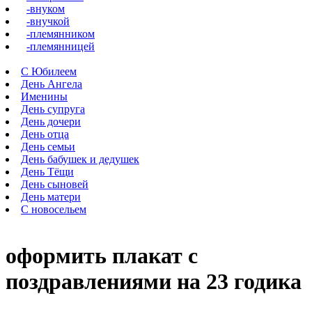
-внуком
-внучкой
-племянником
-племянницей
С Юбилеем
День Ангела
Именины
День супруга
День дочери
День отца
День семьи
День бабушек и дедушек
День Тёщи
День сыновей
День матери
С новосельем
оформить плакат с
поздравлениями на 23 годика