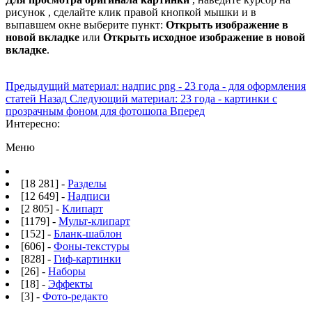
рисунок , сделайте клик правой кнопкой мышки и в
выпавшем окне выберите пункт:
Открыть изображение в
новой вкладке
или
Открыть исходное изображение в новой
вкладке
.
Предыдущий материал: надпис png - 23 года - для оформления
статей
Назад
Следующий материал: 23 года - картинки с
прозрачным фоном для фотошопа
Вперед
Интересно:
Меню
[18 281] -
Разделы
[12 649] -
Надписи
[2 805] -
Клипарт
[1179] -
Мульт-клипарт
[152] -
Бланк-шаблон
[606] -
Фоны-текстуры
[828] -
Гиф-картинки
[26] -
Наборы
[18] -
Эффекты
[3] -
Фото-редакто