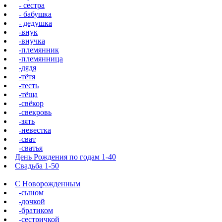
- сестра
- бабушка
- дедушка
-внук
-внучка
-племянник
-племянница
-дядя
-тётя
-тесть
-тёща
-свёкор
-свекровь
-зять
-невестка
-сват
-сватья
День Рождения по годам 1-40
Свадьба 1-50
С Новорожденным
-сыном
-дочкой
-братиком
-сестричкой