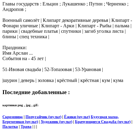
Главы государств : Ельцин ; Лукашенко ; Путин ; Черненко ;
Андропов ;
Военный самолёт | Клипарт декоративные деревья | Клипарт -
Фонари уличные | Клипарт - Арки | Клипарт - Рыбы | пальма |
парики | свадебные платья | спутники | загиб уголка листа |
блины | спец техника |
Праздники:
Имя Арслан ...
События на - 45 лет |
51-Ивовая свадьба | 52-Топазовая | 53-Урановая |
|шурин | деверь | золовка | крёстный | крёстная | кум | кума
Последние добавленные :
картинки png , jpg , gif:
Скромница
|
Попугайчик (мульт)
|
Ёжики (мульт)
Будущая мама,
Беременная (мульт)
|
Художник (мульт)
|
Брачующиеся Свадьба (мульт)
|
Палатка
|
Трава
| | |