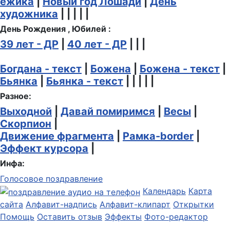
ёжика
|
Новый год Лошади
|
День
художника
| | | | |
День Рождения , Юбилей :
39 лет - ДР
|
40 лет - ДР
| | |
Богдана - текст
|
Божена
|
Божена - текст
|
Бьянка
|
Бьянка - текст
| | | | |
Разное:
Выходной
|
Давай помиримся
|
Весы
|
Скорпион
|
Движение фрагмента
|
Рамка-border
|
Эффект курсора
|
Инфа:
Голосовое поздравление
Календарь
Карта
сайта
Алфавит-надпись
Алфавит-клипарт
Открытки
Помощь
Оставить отзыв
Эффекты
Фото-редактор