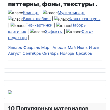
паттерны, фоны, текстуры .
Клипарт
|
Муль-клипарт
|
Бланк-шаблон
|
Фоны-текстуры
|
Гиф-картинки
|
Наборы
картинок
|
Эффекты
|
Фото-
редактор
|
Январь
Февраль
Март
Апрель
Май
Июнь
Июль
Август
Сентябрь
Октябрь
Ноябрь
Декабрь
10 Популярных материалов