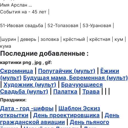
Имя Арслан ...
События на - 45 лет |
51-Ивовая свадьба | 52-Топазовая | 53-Урановая |
|шурин | деверь | золовка | крёстный | крёстная | кум |
кума
Последние добавленные :
картинки png , jpg , gif:
Скромница
|
Попугайчик (мульт)
|
Ёжики
(мульт)
Будущая мама, Беременная (мульт)
|
Художник (мульт)
|
Брачующиеся
Свадьба (мульт)
|
Палатка
|
Трава
| | |
Праздники:
Дата - год -цифры
|
Шаблон Эскиз
открытки
|
День проектировщика
|
День
гражданской авиации
|
День пьяного