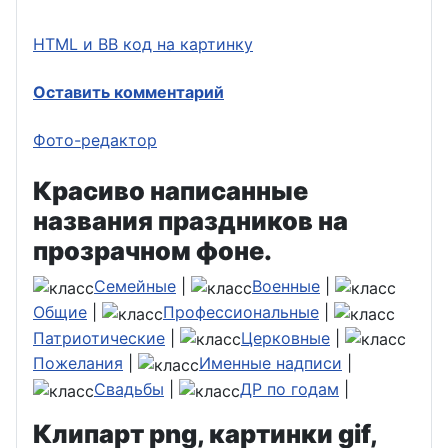
HTML и BB код на картинку
Оставить комментарий
Фото-редактор
Красиво написанные
названия праздников на
прозрачном фоне.
Семейные
|
Военные
|
Общие
|
Профессиональные
|
Патриотические
|
Церковные
|
Пожелания
|
Именные надписи
|
Свадьбы
|
ДР по годам
|
Клипарт png, картинки gif,