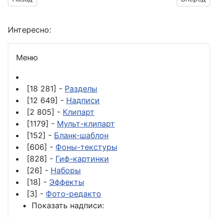
Интересно:
Меню
[18 281] -
Разделы
[12 649] -
Надписи
[2 805] -
Клипарт
[1179] -
Мульт-клипарт
[152] -
Бланк-шаблон
[606] -
Фоны-текстуры
[828] -
Гиф-картинки
[26] -
Наборы
[18] -
Эффекты
[3] -
Фото-редакто
Показать надписи: