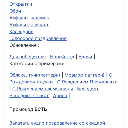
Открытки
Обои
Алфавит-надпись
Алфавит-клипарт
Календарь
Голосовое поздравление
Обновление :
Для победителя
|
Новый год
|
Удачи
|
Категории с примерами :
Облака, тучи(паттерн)
|
Мрамор(паттерн)
|
С
Рождением внучки
|
С Рождением Племянника
|
С Рождением племянницы
|
Бенедикт
|
Бенедикт - текст
|
Арина
|
Промокод
ЕСТЬ
Заказать аудио поздравление со скидкой.