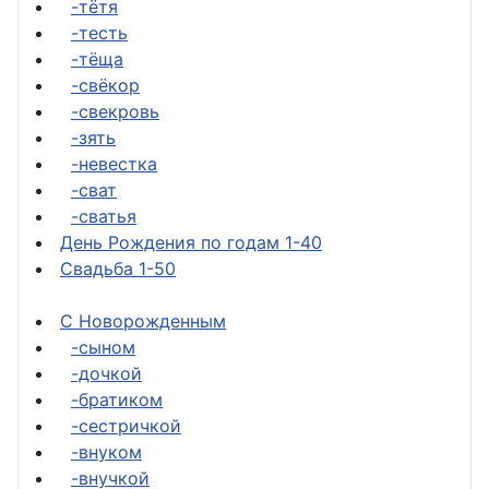
-тётя
-тесть
-тёща
-свёкор
-свекровь
-зять
-невестка
-сват
-сватья
День Рождения по годам 1-40
Свадьба 1-50
С Новорожденным
-сыном
-дочкой
-братиком
-сестричкой
-внуком
-внучкой