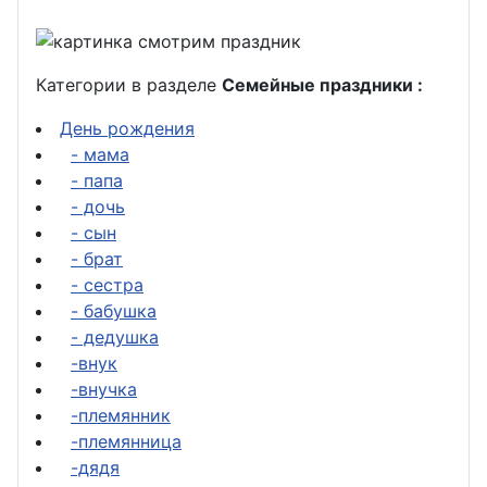
Категории в разделе
Семейные праздники :
День рождения
- мама
- папа
- дочь
- сын
- брат
- сестра
- бабушка
- дедушка
-внук
-внучка
-племянник
-племянница
-дядя