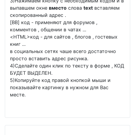
3)Нажимаем кнопку с необходимым кодом и в
выпавшем окне
вместо
слова
text
вставляем
скопированный адрес .
[BB] код - применяют для форумов ,
комментов , общении в чатах ...
<
HTML
>код - для сайтов , блогов , гостевых
книг ...
в социальных сетях чаше всего достаточно
просто вставить адрес рисунка.
4)Сделайте один клик по тексту в форме , КОД
БУДЕТ ВЫДЕЛЕН.
5)Копируйте код правой кнопкой мыши и
показывайте картинку в нужном для Вас
месте.