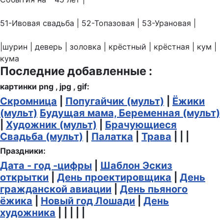
51-Ивовая свадьба | 52-Топазовая | 53-Урановая |
|шурин | деверь | золовка | крёстный | крёстная | кум |
кума
Последние добавленные :
картинки png , jpg , gif:
Скромница
|
Попугайчик (мульт)
|
Ёжики
(мульт)
Будущая мама, Беременная (мульт)
|
Художник (мульт)
|
Брачующиеся
Свадьба (мульт)
|
Палатка
|
Трава
| | |
Праздники:
Дата - год -цифры
|
Шаблон Эскиз
открытки
|
День проектировщика
|
День
гражданской авиации
|
День пьяного
ёжика
|
Новый год Лошади
|
День
художника
| | | | |