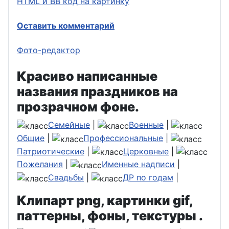
HTML и BB код на картинку
Оставить комментарий
Фото-редактор
Красиво написанные
названия праздников на
прозрачном фоне.
Семейные
|
Военные
|
Общие
|
Профессиональные
|
Патриотические
|
Церковные
|
Пожелания
|
Именные надписи
|
Свадьбы
|
ДР по годам
|
Клипарт png, картинки gif,
паттерны, фоны, текстуры .