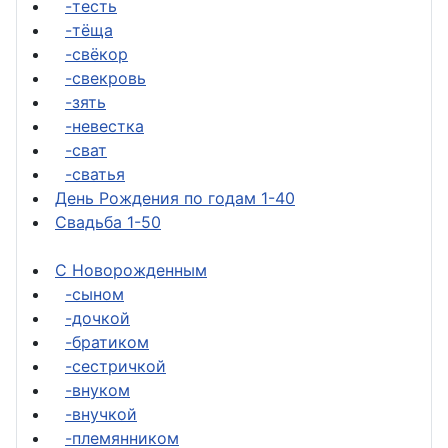
-тесть
-тёща
-свёкор
-свекровь
-зять
-невестка
-сват
-сватья
День Рождения по годам 1-40
Свадьба 1-50
С Новорожденным
-сыном
-дочкой
-братиком
-сестричкой
-внуком
-внучкой
-племянником