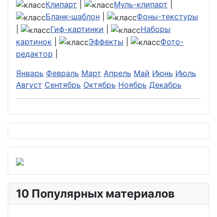
Клипарт
|
Муль-клипарт
|
Бланк-шаблон
|
Фоны-текстуры
|
Гиф-картинки
|
Наборы
картинок
|
Эффекты
|
Фото-
редактор
|
Январь
Февраль
Март
Апрель
Май
Июнь
Июль
Август
Сентябрь
Октябрь
Ноябрь
Декабрь
10 Популярных материалов