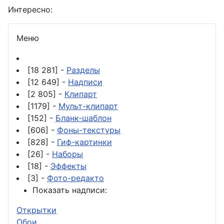
Интересно:
Меню
[18 281] -
Разделы
[12 649] -
Надписи
[2 805] -
Клипарт
[1179] -
Мульт-клипарт
[152] -
Бланк-шаблон
[606] -
Фоны-текстуры
[828] -
Гиф-картинки
[26] -
Наборы
[18] -
Эффекты
[3] -
Фото-редакто
Показать надписи:
Открытки
Обои