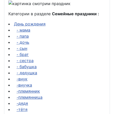
Категории в разделе
Семейные праздники :
День рождения
- мама
- папа
- дочь
- сын
- брат
- сестра
- бабушка
- дедушка
-внук
-внучка
-племянник
-племянница
-дядя
-тётя