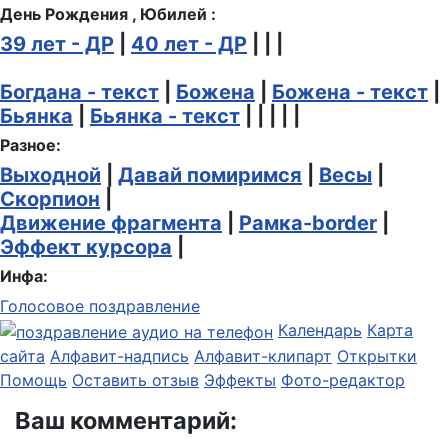
День Рождения , Юбилей :
39 лет - ДР
|
40 лет - ДР
| | |
Богдана - текст
|
Божена
|
Божена - текст
|
Бьянка
|
Бьянка - текст
| | | | |
Разное:
Выходной
|
Давай помиримся
|
Весы
|
Скорпион
|
Движение фрагмента
|
Рамка-border
|
Эффект курсора
|
Инфа:
Голосовое поздравление
Календарь
Карта
сайта
Алфавит-надпись
Алфавит-клипарт
Открытки
Помощь
Оставить отзыв
Эффекты
Фото-редактор
Ваш комментарий: