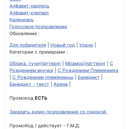
Алфавит-надпись
Алфавит-клипарт
Календарь
Голосовое поздравление
Обновление :
Для победителя
|
Новый год
|
Удачи
|
Категории с примерами :
Облака, тучи(паттерн)
|
Мрамор(паттерн)
|
С
Рождением внучки
|
С Рождением Племянника
|
С Рождением племянницы
|
Бенедикт
|
Бенедикт - текст
|
Арина
|
Промокод
ЕСТЬ
Заказать аудио поздравление со скидкой.
ПромоКод / действует - Г.М.Д.