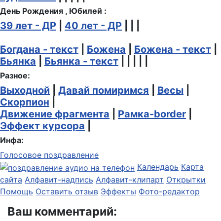
День Рождения , Юбилей :
39 лет - ДР
|
40 лет - ДР
| | |
Богдана - текст
|
Божена
|
Божена - текст
|
Бьянка
|
Бьянка - текст
| | | | |
Разное:
Выходной
|
Давай помиримся
|
Весы
|
Скорпион
|
Движение фрагмента
|
Рамка-border
|
Эффект курсора
|
Инфа:
Голосовое поздравление
Календарь
Карта
сайта
Алфавит-надпись
Алфавит-клипарт
Открытки
Помощь
Оставить отзыв
Эффекты
Фото-редактор
Ваш комментарий: