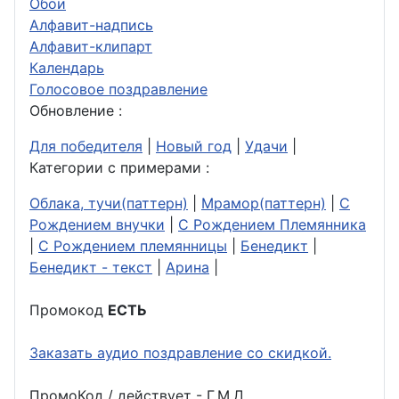
Обои
Алфавит-надпись
Алфавит-клипарт
Календарь
Голосовое поздравление
Обновление :
Для победителя
|
Новый год
|
Удачи
|
Категории с примерами :
Облака, тучи(паттерн)
|
Мрамор(паттерн)
|
С
Рождением внучки
|
С Рождением Племянника
|
С Рождением племянницы
|
Бенедикт
|
Бенедикт - текст
|
Арина
|
Промокод
ЕСТЬ
Заказать аудио поздравление со скидкой.
ПромоКод / действует - Г.М.Д.