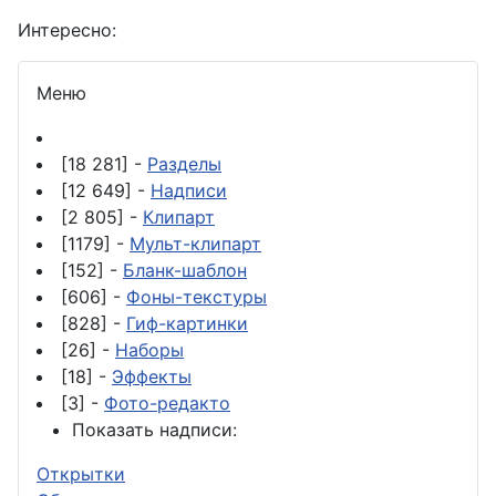
Интересно:
Меню
[18 281] -
Разделы
[12 649] -
Надписи
[2 805] -
Клипарт
[1179] -
Мульт-клипарт
[152] -
Бланк-шаблон
[606] -
Фоны-текстуры
[828] -
Гиф-картинки
[26] -
Наборы
[18] -
Эффекты
[3] -
Фото-редакто
Показать надписи:
Открытки