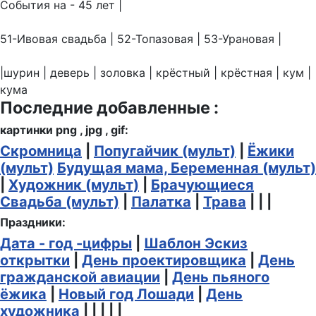
События на - 45 лет |
51-Ивовая свадьба | 52-Топазовая | 53-Урановая |
|шурин | деверь | золовка | крёстный | крёстная | кум |
кума
Последние добавленные :
картинки png , jpg , gif:
Скромница
|
Попугайчик (мульт)
|
Ёжики
(мульт)
Будущая мама, Беременная (мульт)
|
Художник (мульт)
|
Брачующиеся
Свадьба (мульт)
|
Палатка
|
Трава
| | |
Праздники:
Дата - год -цифры
|
Шаблон Эскиз
открытки
|
День проектировщика
|
День
гражданской авиации
|
День пьяного
ёжика
|
Новый год Лошади
|
День
художника
| | | | |