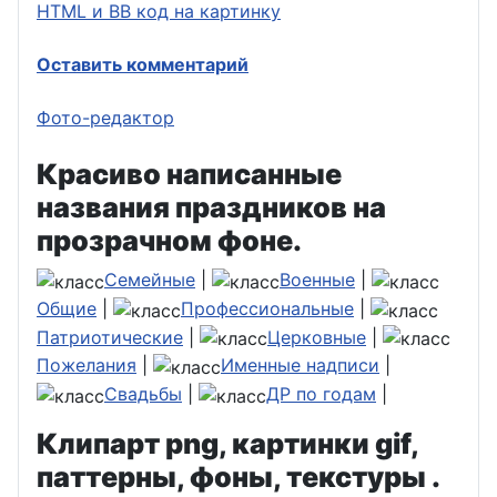
HTML и BB код на картинку
Оставить комментарий
Фото-редактор
Красиво написанные
названия праздников на
прозрачном фоне.
Семейные
|
Военные
|
Общие
|
Профессиональные
|
Патриотические
|
Церковные
|
Пожелания
|
Именные надписи
|
Свадьбы
|
ДР по годам
|
Клипарт png, картинки gif,
паттерны, фоны, текстуры .