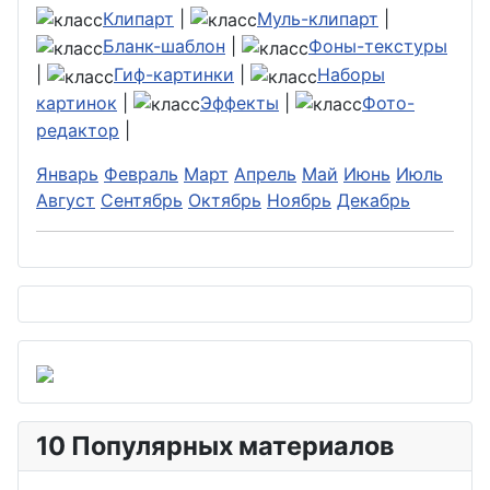
Клипарт
|
Муль-клипарт
|
Бланк-шаблон
|
Фоны-текстуры
|
Гиф-картинки
|
Наборы
картинок
|
Эффекты
|
Фото-
редактор
|
Январь
Февраль
Март
Апрель
Май
Июнь
Июль
Август
Сентябрь
Октябрь
Ноябрь
Декабрь
10 Популярных материалов