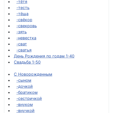
-тётя
-тесть
-тёща
-свёкор
-свекровь
-зять
-невестка
-сват
-сватья
День Рождения по годам 1-40
Свадьба 1-50
С Новорожденным
-сыном
-дочкой
-братиком
-сестричкой
-внуком
-внучкой