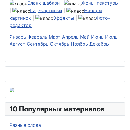
Бланк-шаблон
|
Фоны-текстуры
|
Гиф-картинки
|
Наборы
картинок
|
Эффекты
|
Фото-
редактор
|
Январь
Февраль
Март
Апрель
Май
Июнь
Июль
Август
Сентябрь
Октябрь
Ноябрь
Декабрь
10 Популярных материалов
Разные слова