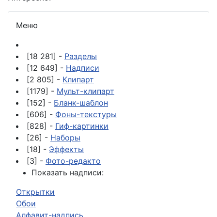
Меню
[18 281] -
Разделы
[12 649] -
Надписи
[2 805] -
Клипарт
[1179] -
Мульт-клипарт
[152] -
Бланк-шаблон
[606] -
Фоны-текстуры
[828] -
Гиф-картинки
[26] -
Наборы
[18] -
Эффекты
[3] -
Фото-редакто
Показать надписи:
Открытки
Обои
Алфавит-надпись