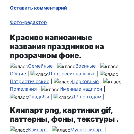
Оставить комментарий
Фото-редактор
Красиво написанные
названия праздников на
прозрачном фоне.
Семейные
|
Военные
|
Общие
|
Профессиональные
|
Патриотические
|
Церковные
|
Пожелания
|
Именные надписи
|
Свадьбы
|
ДР по годам
|
Клипарт png, картинки gif,
паттерны, фоны, текстуры .
Клипарт
|
Муль-клипарт
|