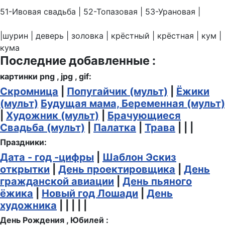
51-Ивовая свадьба | 52-Топазовая | 53-Урановая |
|шурин | деверь | золовка | крёстный | крёстная | кум |
кума
Последние добавленные :
картинки png , jpg , gif:
Скромница
|
Попугайчик (мульт)
|
Ёжики
(мульт)
Будущая мама, Беременная (мульт)
|
Художник (мульт)
|
Брачующиеся
Свадьба (мульт)
|
Палатка
|
Трава
| | |
Праздники:
Дата - год -цифры
|
Шаблон Эскиз
открытки
|
День проектировщика
|
День
гражданской авиации
|
День пьяного
ёжика
|
Новый год Лошади
|
День
художника
| | | | |
День Рождения , Юбилей :