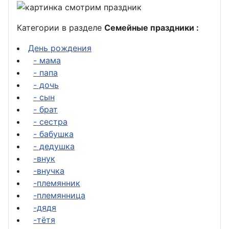
Категории в разделе
Семейные праздники :
День рождения
- мама
- папа
- дочь
- сын
- брат
- сестра
- бабушка
- дедушка
-внук
-внучка
-племянник
-племянница
-дядя
-тётя