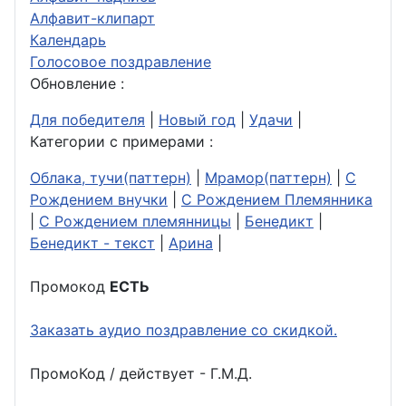
Алфавит-клипарт
Календарь
Голосовое поздравление
Обновление :
Для победителя
|
Новый год
|
Удачи
|
Категории с примерами :
Облака, тучи(паттерн)
|
Мрамор(паттерн)
|
С
Рождением внучки
|
С Рождением Племянника
|
С Рождением племянницы
|
Бенедикт
|
Бенедикт - текст
|
Арина
|
Промокод
ЕСТЬ
Заказать аудио поздравление со скидкой.
ПромоКод / действует - Г.М.Д.