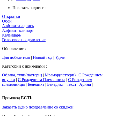
Показать надписи:
Открытки
Обои
Алфавит-надпись
Алфавит-клипарт
Календарь
Голосовое поздравление
Обновление :
Для победителя
|
Новый год
|
Удачи
|
Категории с примерами :
Облака, тучи(паттерн)
|
Мрамор(паттерн)
|
С Рождением
внучки
|
С Рождением Племянника
|
С Рождением
племянницы
|
Бенедикт
|
Бенедикт - текст
|
Арина
|
Промокод
ЕСТЬ
Заказать аудио поздравление со скидкой.