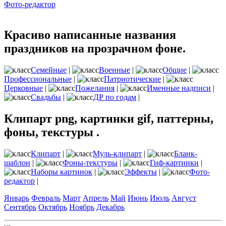
Фото-редактор
Красиво написанные названия
праздников на прозрачном фоне.
Семейные
|
Военные
|
Общие
|
Профессиональные
|
Патриотические
|
Церковные
|
Пожелания
|
Именные надписи
|
Свадьбы
|
ДР по годам
|
Клипарт png, картинки gif, паттерны,
фоны, текстуры .
Клипарт
|
Муль-клипарт
|
Бланк-
шаблон
|
Фоны-текстуры
|
Гиф-картинки
|
Наборы картинок
|
Эффекты
|
Фото-
редактор
|
Январь
Февраль
Март
Апрель
Май
Июнь
Июль
Август
Сентябрь
Октябрь
Ноябрь
Декабрь