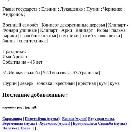
Главы государств : Ельцин ; Лукашенко ; Путин ; Черненко ;
Андропов ;
Военный самолёт | Клипарт декоративные деревья | Клипарт -
Фонари уличные | Клипарт - Арки | Клипарт - Рыбы | пальма |
парики | свадебные платья | спутники | загиб уголка листа |
блины | спец техника |
Праздники:
Имя Арслан ...
События на - 45 лет |
51-Ивовая свадьба | 52-Топазовая | 53-Урановая |
|шурин | деверь | золовка | крёстный | крёстная | кум | кума
Последние добавленные :
картинки png , jpg , gif:
Скромница
|
Попугайчик (мульт)
|
Ёжики (мульт)
Будущая мама,
Беременная (мульт)
|
Художник (мульт)
|
Брачующиеся Свадьба (мульт)
|
Палатка
|
Трава
| | |