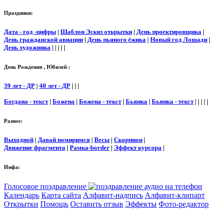
Праздники:
Дата - год -цифры
|
Шаблон Эскиз открытки
|
День проектировщика
|
День гражданской авиации
|
День пьяного ёжика
|
Новый год Лошади
|
День художника
| | | | |
День Рождения , Юбилей :
39 лет - ДР
|
40 лет - ДР
| | |
Богдана - текст
|
Божена
|
Божена - текст
|
Бьянка
|
Бьянка - текст
| | | | |
Разное:
Выходной
|
Давай помиримся
|
Весы
|
Скорпион
|
Движение фрагмента
|
Рамка-border
|
Эффект курсора
|
Инфа:
Голосовое поздравление
Календарь
Карта сайта
Алфавит-надпись
Алфавит-клипарт
Открытки
Помощь
Оставить отзыв
Эффекты
Фото-редактор