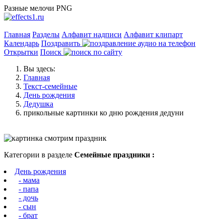
Разные мелочи PNG
Главная
Разделы
Алфавит надписи
Алфавит клипарт
Календарь
Поздравить
Открытки
Поиск
Вы здесь:
Главная
Текст-семейные
День рождения
Дедушка
прикольные картинки ко дню рождения дедуни
Категории в разделе
Семейные праздники :
День рождения
- мама
- папа
- дочь
- сын
- брат