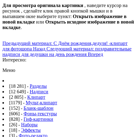
Для просмотра оригинала картинки
, наведите курсор на
рисунок , сделайте клик правой кнопкой мышки и в
выпавшем окне выберите пункт:
Открыть изображение в
новой вкладке
или
Открыть исходное изображение в новой
вкладке
.
Предыдущий материал: С Днём рождения,дедуля! -клипарт
для фотошопа
Назад
Следующий материал: поздравительные
надписи для дедушки на день рождения
Вперед
Интересно:
Меню
[18 281] -
Разделы
[12 649] -
Надписи
[2 805] -
Клипарт
[1179] -
Мульт-клипарт
[152] -
Бланк-шаблон
[606] -
Фоны-текстуры
[828] -
Гиф-картинки
[26] -
Наборы
[18] -
Эффекты
[3] -
Фото-редакто