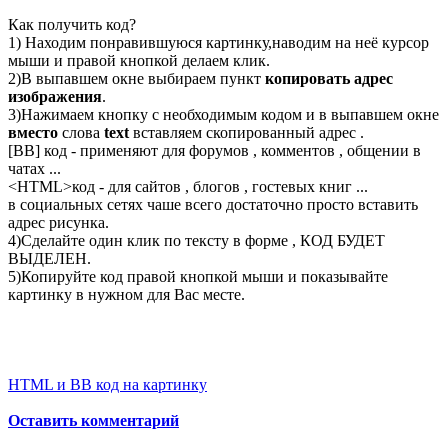
Как получить код?
1) Находим понравившуюся картинку,наводим на неё курсор
мыши и правой кнопкой делаем клик.
2)В выпавшем окне выбираем пункт
копировать адрес
изображения
.
3)Нажимаем кнопку с необходимым кодом и в выпавшем окне
вместо
слова
text
вставляем скопированный адрес .
[BB] код - применяют для форумов , комментов , общении в
чатах ...
<
HTML
>код - для сайтов , блогов , гостевых книг ...
в социальных сетях чаше всего достаточно просто вставить
адрес рисунка.
4)Сделайте один клик по тексту в форме , КОД БУДЕТ
ВЫДЕЛЕН.
5)Копируйте код правой кнопкой мыши и показывайте
картинку в нужном для Вас месте.
HTML и BB код на картинку
Оставить комментарий