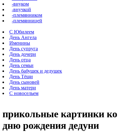
-внуком
-внучкой
-племянником
-племянницей
С Юбилеем
День Ангела
Именины
День супруга
День дочери
День отца
День семьи
День бабушек и дедушек
День Тёщи
День сыновей
День матери
С новосельем
прикольные картинки ко
дню рождения дедуни