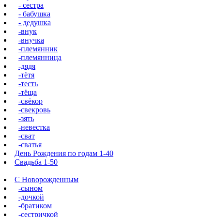
- сестра
- бабушка
- дедушка
-внук
-внучка
-племянник
-племянница
-дядя
-тётя
-тесть
-тёща
-свёкор
-свекровь
-зять
-невестка
-сват
-сватья
День Рождения по годам 1-40
Свадьба 1-50
С Новорожденным
-сыном
-дочкой
-братиком
-сестричкой