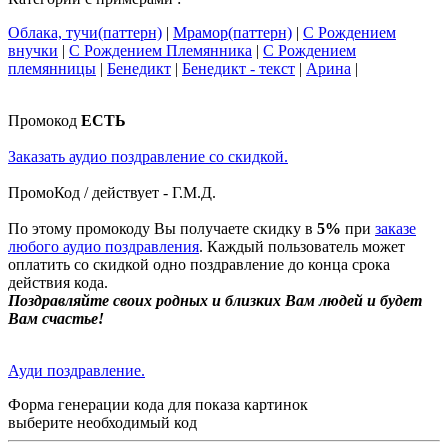
Облака, тучи(паттерн)
|
Мрамор(паттерн)
|
С Рождением
внучки
|
С Рождением Племянника
|
С Рождением
племянницы
|
Бенедикт
|
Бенедикт - текст
|
Арина
|
Промокод
ЕСТЬ
Заказать аудио поздравление со скидкой.
ПромоКод / действует - Г.М.Д.
По этому промокоду Вы получаете скидку в
5%
при
заказе
любого аудио поздравления
. Каждый пользователь может
оплатить со скидкой одно поздравление до конца срока
действия кода.
Поздравляйте своих родных и близких Вам людей и будет
Вам счастье!
Ауди поздравление.
Форма генерации кода для показа картинок
выберите необходимый код