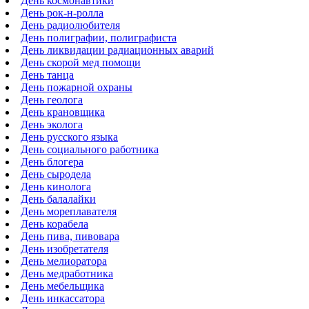
День космонавтики
День рок-н-ролла
День радиолюбителя
День полиграфии, полиграфиста
День ликвидации радиационных аварий
День скорой мед помощи
День танца
День пожарной охраны
День геолога
День крановщика
День эколога
День русского языка
День социального работника
День блогера
День сыродела
День кинолога
День балалайки
День мореплавателя
День корабела
День пива, пивовара
День изобретателя
День мелиоратора
День медработника
День мебельщика
День инкассатора