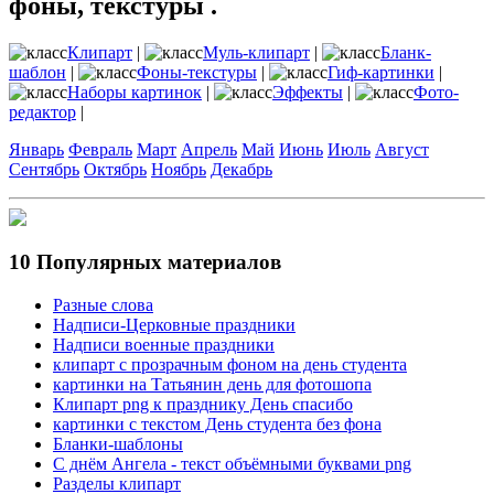
фоны, текстуры .
Клипарт
|
Муль-клипарт
|
Бланк-
шаблон
|
Фоны-текстуры
|
Гиф-картинки
|
Наборы картинок
|
Эффекты
|
Фото-
редактор
|
Январь
Февраль
Март
Апрель
Май
Июнь
Июль
Август
Сентябрь
Октябрь
Ноябрь
Декабрь
10 Популярных материалов
Разные слова
Надписи-Церковные праздники
Надписи военные праздники
клипарт с прозрачным фоном на день студента
картинки на Татьянин день для фотошопа
Клипарт png к празднику День спасибо
картинки с текстом День студента без фона
Бланки-шаблоны
С днём Ангела - текст объёмными буквами png
Разделы клипарт