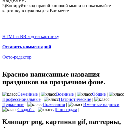
ВЫДЕЛЕН.
5)Копируйте код правой кнопкой мыши и показывайте
картинку в нужном для Вас месте.
HTML и BB код на картинку
Оставить комментарий
Фото-редактор
Красиво написанные названия
праздников на прозрачном фоне.
Семейные
|
Военные
|
Общие
|
Профессиональные
|
Патриотические
|
Церковные
|
Пожелания
|
Именные надписи
|
Свадьбы
|
ДР по годам
|
Клипарт png, картинки gif, паттерны,