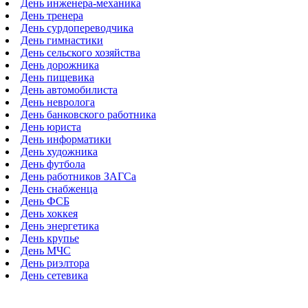
День инженера-механика
День тренера
День сурдопереводчика
День гимнастики
День сельского хозяйства
День дорожника
День пищевика
День автомобилиста
День невролога
День банковского работника
День юриста
День информатики
День художника
День футбола
День работников ЗАГСа
День снабженца
День ФСБ
День хоккея
День энергетика
День крупье
День МЧС
День риэлтора
День сетевика