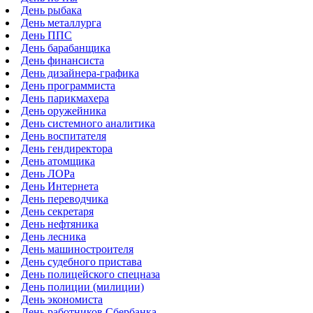
День рыбака
День металлурга
День ППС
День барабанщика
День финансиста
День дизайнера-графика
День программиста
День парикмахера
День оружейника
День системного аналитика
День воспитателя
День гендиректора
День атомщика
День ЛОРа
День Интернета
День переводчика
День секретаря
День нефтяника
День лесника
День машиностроителя
День судебного пристава
День полицейского спецназа
День полиции (милиции)
День экономиста
День работников Сбербанка