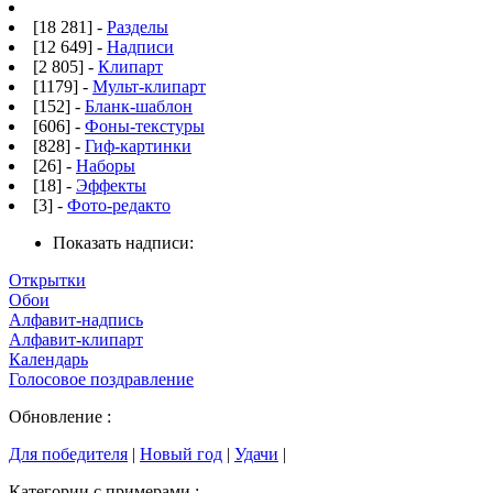
[18 281] -
Разделы
[12 649] -
Надписи
[2 805] -
Клипарт
[1179] -
Мульт-клипарт
[152] -
Бланк-шаблон
[606] -
Фоны-текстуры
[828] -
Гиф-картинки
[26] -
Наборы
[18] -
Эффекты
[3] -
Фото-редакто
Показать надписи:
Открытки
Обои
Алфавит-надпись
Алфавит-клипарт
Календарь
Голосовое поздравление
Обновление :
Для победителя
|
Новый год
|
Удачи
|
Категории с примерами :