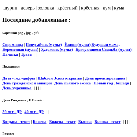
|шурин | деверь | золовка | крёстный | крёстная | кум | кума
Последние добавленные :
картинки png , jpg , gif:
Скромница
|
Попугайчик (мульт)
|
Ёжики (мульт)
Будущая мама,
Беременная (мульт)
|
Художник (мульт)
|
Брачующиеся Свадьба (мульт)
|
Палатка
|
Трава
| | |
Праздники:
Дата - год -цифры
|
Шаблон Эскиз открытки
|
День проектировщика
|
День гражданской авиации
|
День пьяного ёжика
|
Новый год Лошади
|
День художника
| | | | |
День Рождения , Юбилей :
39 лет - ДР
|
40 лет - ДР
| | |
Богдана - текст
|
Божена
|
Божена - текст
|
Бьянка
|
Бьянка - текст
| | | | |
Разное: