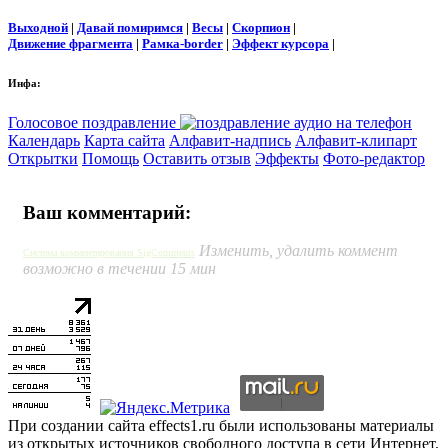
Выходной
|
Давай помиримся
|
Весы
|
Скорпион
|
Движение фрагмента
|
Рамка-border
|
Эффект курсора
|
Инфа:
Голосовое поздравление
Календарь
Карта сайта
Алфавит-надпись
Алфавит-клипарт
Открытки
Помощь
Оставить отзыв
Эффекты
Фото-редактор
Ваш комментарий:
Изменить, удалить коммент
Система комментирования SigComments
возможно в течении 15 мин
При создании сайта effects1.ru были использованы материалы
из открытых источников свободного доступа в сети Интернет.