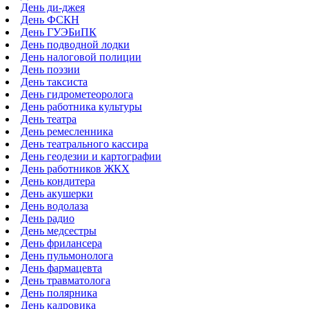
День ди-джея
День ФСКН
День ГУЭБиПК
День подводной лодки
День налоговой полиции
День поэзии
День таксиста
День гидрометеоролога
День работника культуры
День театра
День ремесленника
День театрального кассира
День геодезии и картографии
День работников ЖКХ
День кондитера
День акушерки
День водолаза
День радио
День медсестры
День фрилансера
День пульмонолога
День фармацевта
День травматолога
День полярника
День кадровика