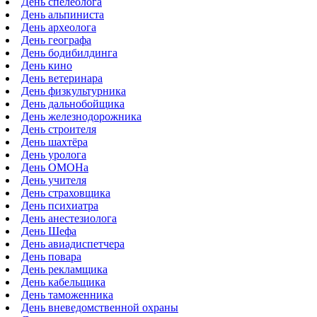
День спелеолога
День альпиниста
День археолога
День географа
День бодибилдинга
День кино
День ветеринара
День физкультурника
День дальнобойщика
День железнодорожника
День строителя
День шахтёра
День уролога
День ОМОНа
День учителя
День страховщика
День психиатра
День анестезиолога
День Шефа
День авиадиспетчера
День повара
День рекламщика
День кабельщика
День таможенника
День вневедомственной охраны