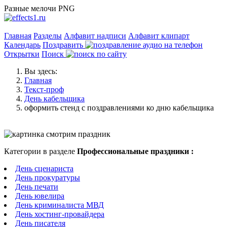
Разные мелочи PNG
Главная
Разделы
Алфавит надписи
Алфавит клипарт
Календарь
Поздравить
Открытки
Поиск
Вы здесь:
Главная
Текст-проф
День кабельщика
оформить стенд с поздравлениями ко дню кабельщика
Категории в разделе
Профессиональные праздники :
День сценариста
День прокуратуры
День печати
День ювелира
День криминалиста МВД
День хостинг-провайдера
День писателя