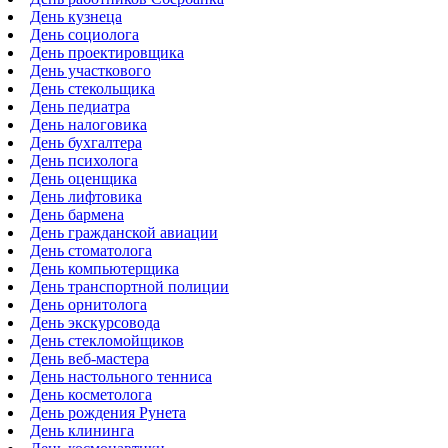
День кузнеца
День социолога
День проектировщика
День участкового
День стекольщика
День педиатра
День налоговика
День бухгалтера
День психолога
День оценщика
День лифтовика
День бармена
День гражданской авиации
День стоматолога
День компьютерщика
День транспортной полиции
День орнитолога
День экскурсовода
День стекломойщиков
День веб-мастера
День настольного тенниса
День косметолога
День рождения Рунета
День клининга