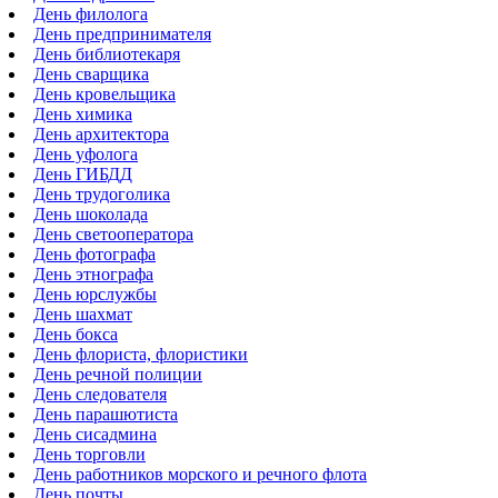
День филолога
День предпринимателя
День библиотекаря
День сварщика
День кровельщика
День химика
День архитектора
День уфолога
День ГИБДД
День трудоголика
День шоколада
День светооператора
День фотографа
День этнографа
День юрслужбы
День шахмат
День бокса
День флориста, флористики
День речной полиции
День следователя
День парашютиста
День сисадмина
День торговли
День работников морского и речного флота
День почты