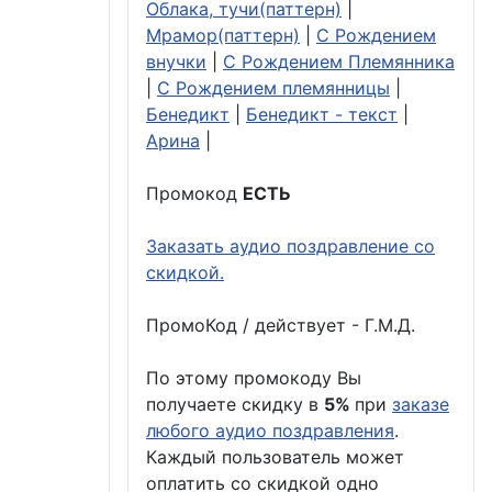
Облака, тучи(паттерн)
|
Мрамор(паттерн)
|
С Рождением
внучки
|
С Рождением Племянника
|
С Рождением племянницы
|
Бенедикт
|
Бенедикт - текст
|
Арина
|
Промокод
ЕСТЬ
Заказать аудио поздравление со
скидкой.
ПромоКод / действует - Г.М.Д.
По этому промокоду Вы
получаете скидку в
5%
при
заказе
любого аудио поздравления
.
Каждый пользователь может
оплатить со скидкой одно