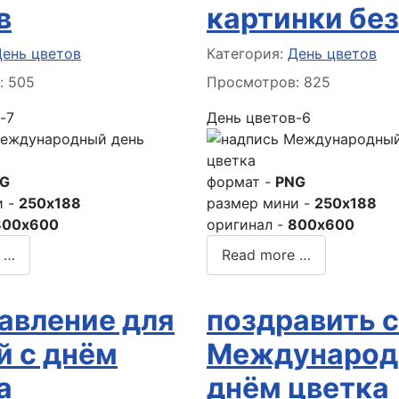
в
картинки без
 о материале
Информация о материале
День цветов
Категория:
День цветов
: 505
Просмотров: 825
-7
День цветов-6
G
формат -
PNG
и -
250x188
размер мини -
250x188
800x600
оригинал -
800x600
 …
Read more …
авление для
поздравить с
й с днём
Междунаро
а
днём цветка