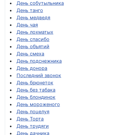
День собутыльника
День танго
День медведя
День чая
День лохматых
День спасибо
День объятий
День смеха
День подснежника
День донора
Последний звонок
День брюнеток
День без табака
День блондинок
День мороженого
День поцелуя
День Торта
День трудяги
День дачника