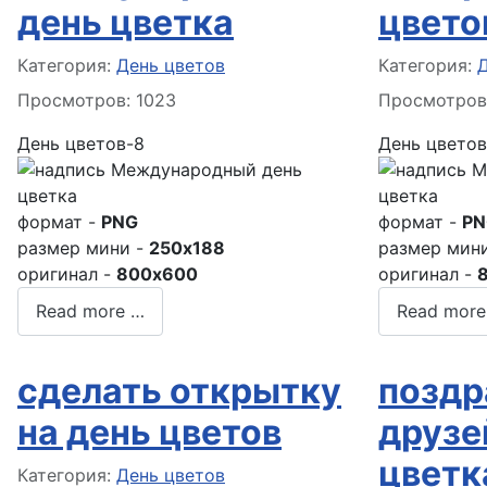
день цветка
цвето
Информация о материале
Информация
Категория:
День цветов
Категория:
Просмотров: 1023
Просмотров
День цветов-8
День цветов
формат -
PNG
формат -
PN
размер мини -
250x188
размер мин
оригинал -
800x600
оригинал -
Read more …
Read more
сделать открытку
поздр
на день цветов
друзе
цветк
Информация о материале
Категория:
День цветов