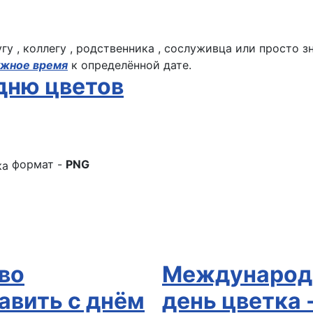
у , коллегу , родственника , сослуживца или просто з
ужное время
к определённой дате.
дню цветов
формат -
PNG
во
Международ
авить с днём
день цветка 