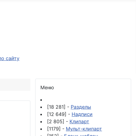
Меню
[18 281] -
Разделы
[12 649] -
Надписи
[2 805] -
Клипарт
[1179] -
Мульт-клипарт