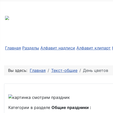
Разные мелочи PNG
Главная
Разделы
Алфавит надписи
Алфавит клипарт
Вы здесь:
Главная
Текст-общие
День цветов
Категории в разделе
Общие праздники :