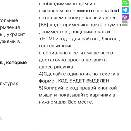
необходимым кодом и в
выпавшем окне
вместо
слова
text
вставляем скопированный адрес .
икольные
[BB] код - применяют для форумов
ормления
, комментов , общении в чатах ...
 , украсит
<
HTML
>код - для сайтов , блогов ,
рузьями в
гостевых книг ...
в социальных сетях чаше всего
достаточно просто вставить
в , которые
адрес рисунка.
4)Сделайте один клик по тексту в
форме , КОД БУДЕТ ВЫДЕЛЕН.
льтурах
5)Копируйте код правой кнопкой
мыши и показывайте картинку в
нужном для Вас месте.
я.