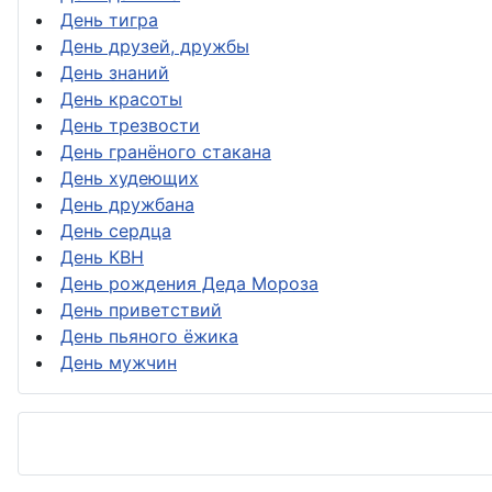
День тигра
День друзей, дружбы
День знаний
День красоты
День трезвости
День гранёного стакана
День худеющих
День дружбана
День сердца
День КВН
День рождения Деда Мороза
День приветствий
День пьяного ёжика
День мужчин