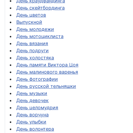
День краудфандинга
День скейтбординга
День цветов
Выпускной
День молодежи
День мотоциклиста
День вязания
День подруги
День холостяка
День памяти Виктора Цоя
День малинового варенья
День фотографии
День русской тельняшки
День музыки
День девочек
День целомудрия
День ворчуна
День улыбки
День волонтера