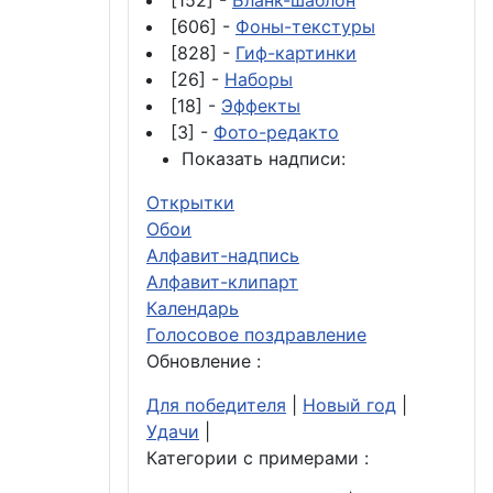
[152] -
Бланк-шаблон
[606] -
Фоны-текстуры
[828] -
Гиф-картинки
[26] -
Наборы
[18] -
Эффекты
[3] -
Фото-редакто
Показать надписи:
Открытки
Обои
Алфавит-надпись
Алфавит-клипарт
Календарь
Голосовое поздравление
Обновление :
Для победителя
|
Новый год
|
Удачи
|
Категории с примерами :