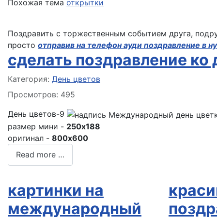
Похожая тема
открытки
Поздравить с торжественным событием друга, подруг
просто
отправив на телефон ауди поздравление в н
сделать поздравление ко 
Информация о материале
Категория:
День цветов
Просмотров: 495
День цветов-9
размер мини -
250x188
оригинал -
800x600
Read more …
картинки на
краси
международный
поздр