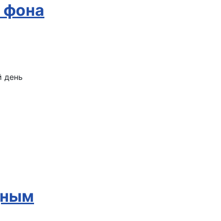
 фона
дным