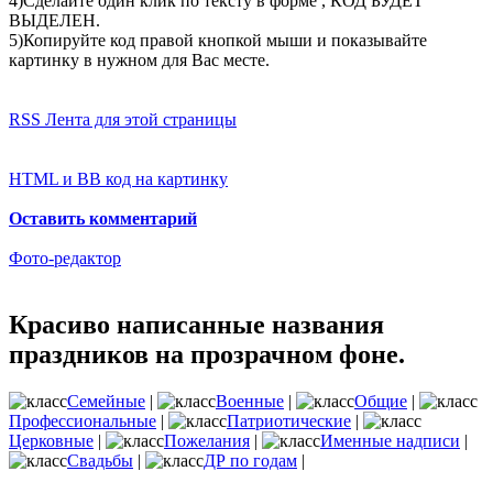
4)Сделайте один клик по тексту в форме , КОД БУДЕТ
ВЫДЕЛЕН.
5)Копируйте код правой кнопкой мыши и показывайте
картинку в нужном для Вас месте.
RSS Лента для этой страницы
HTML и BB код на картинку
Оставить комментарий
Фото-редактор
Красиво написанные названия
праздников на прозрачном фоне.
Семейные
|
Военные
|
Общие
|
Профессиональные
|
Патриотические
|
Церковные
|
Пожелания
|
Именные надписи
|
Свадьбы
|
ДР по годам
|