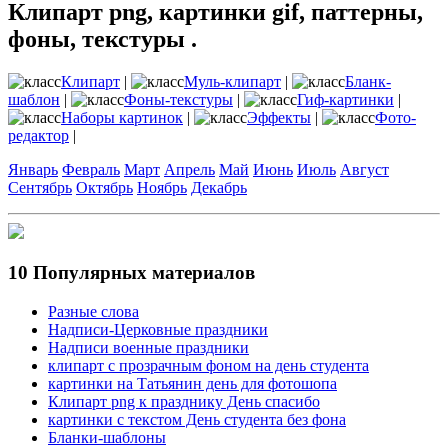
Клипарт png, картинки gif, паттерны,
фоны, текстуры .
Клипарт
|
Муль-клипарт
|
Бланк-
шаблон
|
Фоны-текстуры
|
Гиф-картинки
|
Наборы картинок
|
Эффекты
|
Фото-
редактор
|
Январь
Февраль
Март
Апрель
Май
Июнь
Июль
Август
Сентябрь
Октябрь
Ноябрь
Декабрь
10 Популярных материалов
Разные слова
Надписи-Церковные праздники
Надписи военные праздники
клипарт с прозрачным фоном на день студента
картинки на Татьянин день для фотошопа
Клипарт png к празднику День спасибо
картинки с текстом День студента без фона
Бланки-шаблоны