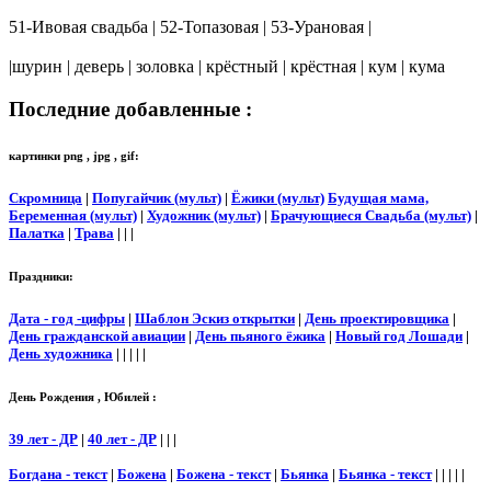
51-Ивовая свадьба | 52-Топазовая | 53-Урановая |
|шурин | деверь | золовка | крёстный | крёстная | кум | кума
Последние добавленные :
картинки png , jpg , gif:
Скромница
|
Попугайчик (мульт)
|
Ёжики (мульт)
Будущая мама,
Беременная (мульт)
|
Художник (мульт)
|
Брачующиеся Свадьба (мульт)
|
Палатка
|
Трава
| | |
Праздники:
Дата - год -цифры
|
Шаблон Эскиз открытки
|
День проектировщика
|
День гражданской авиации
|
День пьяного ёжика
|
Новый год Лошади
|
День художника
| | | | |
День Рождения , Юбилей :
39 лет - ДР
|
40 лет - ДР
| | |
Богдана - текст
|
Божена
|
Божена - текст
|
Бьянка
|
Бьянка - текст
| | | | |