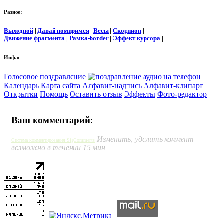
Разное:
Выходной
|
Давай помиримся
|
Весы
|
Скорпион
|
Движение фрагмента
|
Рамка-border
|
Эффект курсора
|
Инфа:
Голосовое поздравление
Календарь
Карта сайта
Алфавит-надпись
Алфавит-клипарт
Открытки
Помощь
Оставить отзыв
Эффекты
Фото-редактор
Ваш комментарий:
Изменить, удалить коммент
Система комментирования SigComments
возможно в течении 15 мин