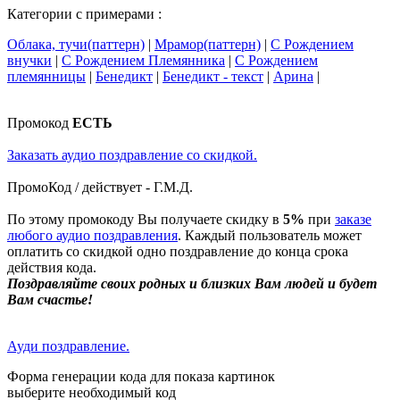
Категории с примерами :
Облака, тучи(паттерн)
|
Мрамор(паттерн)
|
С Рождением
внучки
|
С Рождением Племянника
|
С Рождением
племянницы
|
Бенедикт
|
Бенедикт - текст
|
Арина
|
Промокод
ЕСТЬ
Заказать аудио поздравление со скидкой.
ПромоКод / действует - Г.М.Д.
По этому промокоду Вы получаете скидку в
5%
при
заказе
любого аудио поздравления
. Каждый пользователь может
оплатить со скидкой одно поздравление до конца срока
действия кода.
Поздравляйте своих родных и близких Вам людей и будет
Вам счастье!
Ауди поздравление.
Форма генерации кода для показа картинок
выберите необходимый код