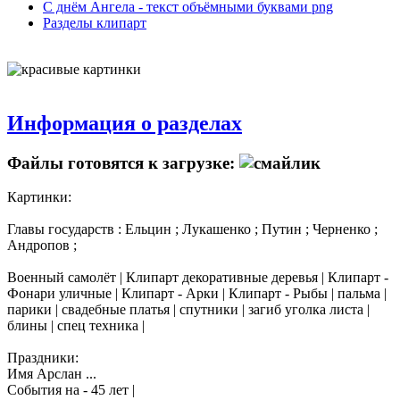
С днём Ангела - текст объёмными буквами png
Разделы клипарт
Информация о разделах
Файлы готовятся к загрузке:
Картинки:
Главы государств : Ельцин ; Лукашенко ; Путин ; Черненко ;
Андропов ;
Военный самолёт | Клипарт декоративные деревья | Клипарт -
Фонари уличные | Клипарт - Арки | Клипарт - Рыбы | пальма |
парики | свадебные платья | спутники | загиб уголка листа |
блины | спец техника |
Праздники:
Имя Арслан ...
События на - 45 лет |