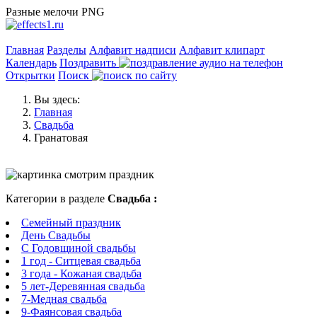
Разные мелочи PNG
Главная
Разделы
Алфавит надписи
Алфавит клипарт
Календарь
Поздравить
Открытки
Поиск
Вы здесь:
Главная
Свадьба
Гранатовая
Категории в разделе
Свадьба :
Семейный праздник
День Свадьбы
C Годовщиной свадьбы
1 год - Ситцевая свадьба
3 года - Кожаная свадьба
5 лет-Деревянная свадьба
7-Медная свадьба
9-Фаянсовая свадьба