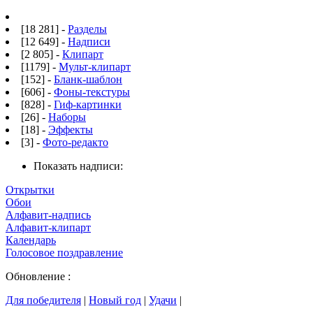
[18 281] -
Разделы
[12 649] -
Надписи
[2 805] -
Клипарт
[1179] -
Мульт-клипарт
[152] -
Бланк-шаблон
[606] -
Фоны-текстуры
[828] -
Гиф-картинки
[26] -
Наборы
[18] -
Эффекты
[3] -
Фото-редакто
Показать надписи:
Открытки
Обои
Алфавит-надпись
Алфавит-клипарт
Календарь
Голосовое поздравление
Обновление :
Для победителя
|
Новый год
|
Удачи
|