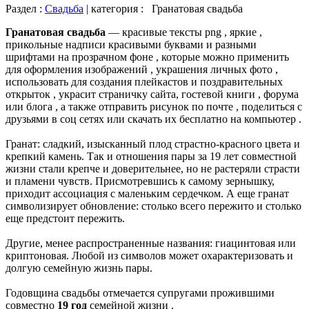
Раздел :
Свадьба
| категория :
Гранатовая свадьба
Гранатовая свадьба
— красивые тексты png , яркие ,
прикольные надписи красивыми буквами и разными
шрифтами на прозрачном фоне , которые можно применить
для оформления изображений , украшения личных фото ,
использовать для создания плейкастов и поздравительных
открыток , украсит страничку сайта, гостевой книги , форума
или блога , а также отправить рисунок по почте , поделиться с
друзьями в соц сетях или скачать их бесплатно на компьютер .
Гранат: сладкий, изысканный плод страстно-красного цвета и
крепкий камень. Так и отношения пары за 19 лет совместной
жизни стали крепче и доверительнее, но не растеряли страсти
и пламени чувств. Присмотревшись к самому зернышку,
приходит ассоциация с маленьким сердечком. А еще гранат
символизирует обновление: столько всего пережито и столько
еще предстоит пережить.
Другие, менее распространенные названия: гиацинтовая или
криптоновая. Любой из символов может охарактеризовать и
долгую семейную жизнь пары.
Годовщина свадьбы отмечается супругами прожившими
совместно
19 год
семейной жизни .