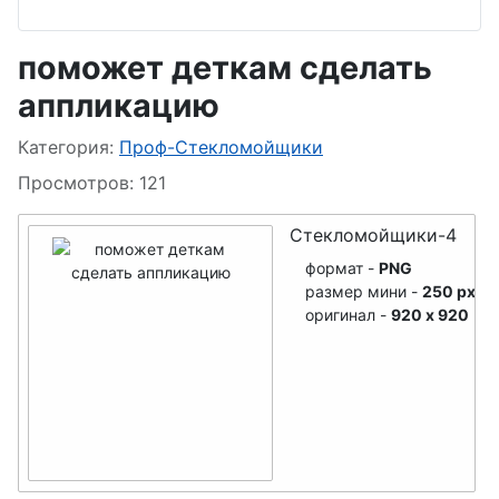
Белочки
поможет деткам сделать
Снеговик
Заяц
аппликацию
Бабка-Ёжка
Котики
Информация о материале
Категория:
Проф-Стекломойщики
Ведьма
Ёжики
Просмотров: 121
Гномы
Сова
Стекломойщики-4
Монстры-3Д
Попугайчик
формат -
PNG
Монстры-чудики
размер мини -
250 px
Аист
оригинал -
920 x 920
Принцессы
Мышата
Русалка
Бабочки
Купидон
Змея
Ангел