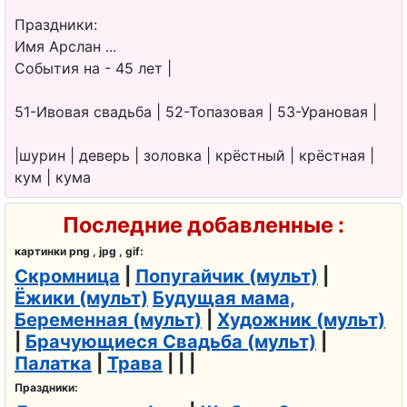
Праздники:
Имя Арслан ...
События на - 45 лет |
51-Ивовая свадьба | 52-Топазовая | 53-Урановая |
|шурин | деверь | золовка | крёстный | крёстная |
кум | кума
Последние добавленные :
картинки png , jpg , gif:
Скромница
|
Попугайчик (мульт)
|
Ёжики (мульт)
Будущая мама,
Беременная (мульт)
|
Художник (мульт)
|
Брачующиеся Свадьба (мульт)
|
Палатка
|
Трава
| | |
Праздники: