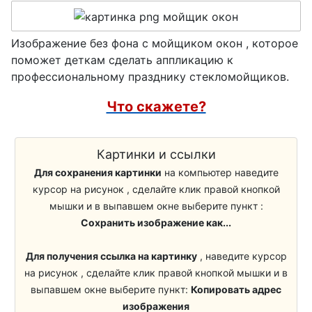
Домовой
Бойцы ВДВ
Огородное пугало
Изображение без фона с мойщиком окон , которое
Морпех
поможет деткам сделать аппликацию к
профессиональному празднику стекломойщиков.
Учитель
Что скажете?
Школьники
Стекломойщики
Картинки и ссылки
Для сохранения картинки
на компьютер наведите
Кузнец
курсор на рисунок , сделайте клик правой кнопкой
Сапожники
мышки и в выпавшем окне выберите пункт :
Сохранить изображение как...
Медики, Врачи
Для получения ссылка на картинку
, наведите курсор
Уборщик, Клинер
на рисунок , сделайте клик правой кнопкой мышки и в
Трудоголик
выпавшем окне выберите пункт:
Копировать адрес
изображения
Барабанщик