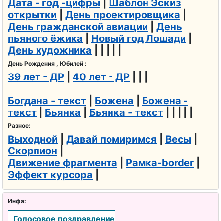
Дата - год -цифры
|
Шаблон Эскиз
открытки
|
День проектировщика
|
День гражданской авиации
|
День
пьяного ёжика
|
Новый год Лошади
|
День художника
| | | | |
День Рождения , Юбилей :
39 лет - ДР
|
40 лет - ДР
| | |
Богдана - текст
|
Божена
|
Божена -
текст
|
Бьянка
|
Бьянка - текст
| | | | |
Разное:
Выходной
|
Давай помиримся
|
Весы
|
Скорпион
|
Движение фрагмента
|
Рамка-border
|
Эффект курсора
|
Инфа:
Голосовое поздравление