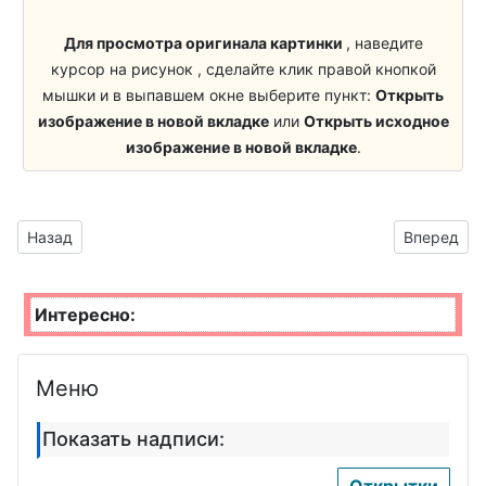
Художник
Для просмотра оригинала картинки
, наведите
курсор на рисунок , сделайте клик правой кнопкой
мышки и в выпавшем окне выберите пункт:
Открыть
изображение в новой вкладке
или
Открыть исходное
изображение в новой вкладке
.
Предыдущий материал: Эмблема с изображением стеломо
Следующий
Назад
Вперед
Интересно:
Меню
Показать надписи:
Открытки