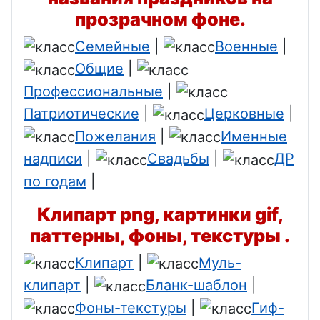
прозрачном фоне.
Семейные
|
Военные
|
Общие
|
Профессиональные
|
Патриотические
|
Церковные
|
Пожелания
|
Именные
надписи
|
Свадьбы
|
ДР
по годам
|
Клипарт png, картинки gif,
паттерны, фоны, текстуры .
Клипарт
|
Муль-
клипарт
|
Бланк-шаблон
|
Фоны-текстуры
|
Гиф-