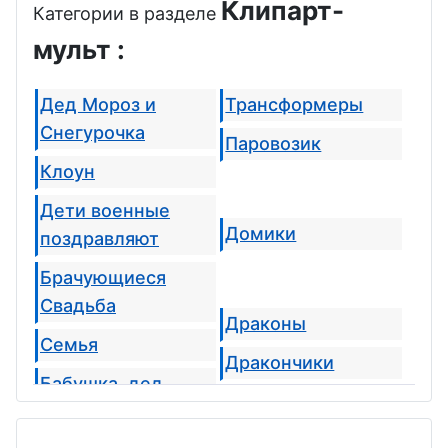
Клипарт-
Категории в разделе
мульт :
Дед Мороз и
Трансформеры
Снегурочка
Паровозик
Клоун
Дети военные
Домики
поздравляют
Брачующиеся
Свадьба
Драконы
Семья
Дракончики
Бабушка, дед
Тигрята
Будущая мама
Лошадки