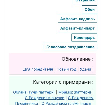
Обои
Алфавит-надпись
Алфавит-клипарт
Календарь
Голосовое поздравление
Обновление :
Для победителя
|
Новый год
|
Удачи
|
Категории с примерами :
Облака, тучи(паттерн)
|
Мрамор(паттерн)
|
С Рождением внучки
|
С Рождением
Племянника
|
С Рождением племянницы
|