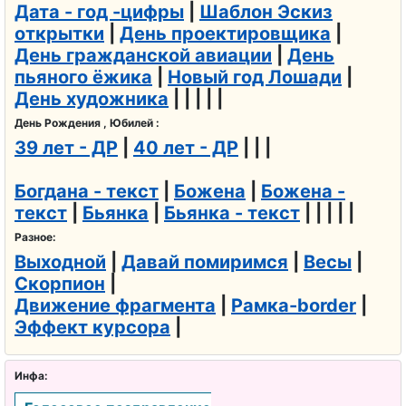
Дата - год -цифры
|
Шаблон Эскиз
открытки
|
День проектировщика
|
День гражданской авиации
|
День
пьяного ёжика
|
Новый год Лошади
|
День художника
| | | | |
День Рождения , Юбилей :
39 лет - ДР
|
40 лет - ДР
| | |
Богдана - текст
|
Божена
|
Божена -
текст
|
Бьянка
|
Бьянка - текст
| | | | |
Разное:
Выходной
|
Давай помиримся
|
Весы
|
Скорпион
|
Движение фрагмента
|
Рамка-border
|
Эффект курсора
|
Инфа: