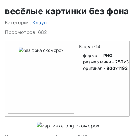
Белочки
весёлые картинки без фона
Снеговик
Заяц
Информация о материале
Категория:
Клоун
Бабка-Ёжка
Котики
Просмотров: 682
Ведьма
Ёжики
Клоун-14
Гномы
Сова
формат -
PNG
Монстры-3Д
Попугайчик
размер мини -
250x373
оригинал -
800x1193
Монстры-чудики
Аист
Принцессы
Мышата
Русалка
Бабочки
Купидон
Змея
Ангел
Домовой