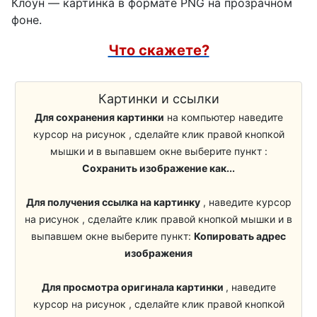
Бойцы ВДВ
Клоун — картинка в формате PNG на прозрачном
Огородное пугало
фоне.
Морпех
Что скажете?
Учитель
Картинки и ссылки
Школьники
Для сохранения картинки
на компьютер наведите
Стекломойщики
курсор на рисунок , сделайте клик правой кнопкой
мышки и в выпавшем окне выберите пункт :
Кузнец
Сохранить изображение как...
Сапожники
Для получения ссылка на картинку
, наведите курсор
Медики, Врачи
на рисунок , сделайте клик правой кнопкой мышки и в
выпавшем окне выберите пункт:
Копировать адрес
Уборщик, Клинер
изображения
Трудоголик
Для просмотра оригинала картинки
, наведите
Барабанщик
курсор на рисунок , сделайте клик правой кнопкой