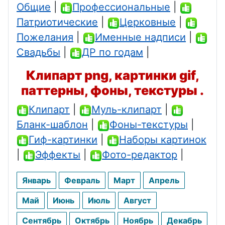
Общие
|
Профессиональные
|
Патриотические
|
Церковные
|
Пожелания
|
Именные надписи
|
Свадьбы
|
ДР по годам
|
Клипарт png, картинки gif,
паттерны, фоны, текстуры .
Клипарт
|
Муль-клипарт
|
Бланк-шаблон
|
Фоны-текстуры
|
Гиф-картинки
|
Наборы картинок
|
Эффекты
|
Фото-редактор
|
Январь
Февраль
Март
Апрель
Май
Июнь
Июль
Август
Сентябрь
Октябрь
Ноябрь
Декабрь