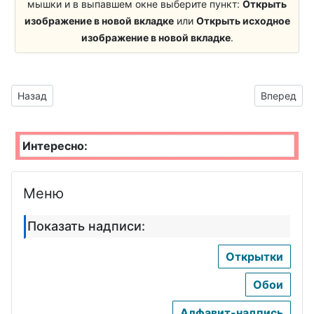
мышки и в выпавшем окне выберите пункт:
Открыть
Художник
изображение в новой вкладке
или
Открыть исходное
изображение в новой вкладке
.
Предыдущий материал: элементы без фона для детских отк
Следующий
Назад
Вперед
Интересно:
Меню
Показать надписи:
Открытки
Обои
Алфавит-надпись