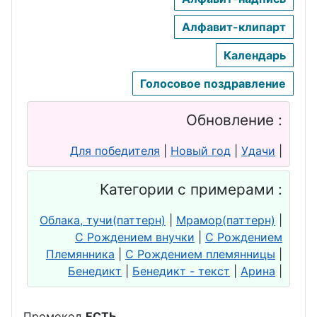
Алфавит-клипарт
Календарь
Голосовое поздравление
Обновление :
Для победителя
|
Новый год
|
Удачи
|
Категории с примерами :
Облака, тучи(паттерн)
|
Мрамор(паттерн)
|
С Рождением внучки
|
С Рождением
Племянника
|
С Рождением племянницы
|
Бенедикт
|
Бенедикт - текст
|
Арина
|
Промокод
ЕСТЬ