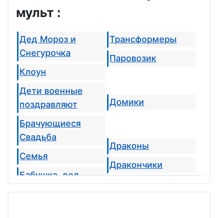
мульт :
Дед Мороз и
Трансформеры
Снегурочка
Паровозик
Клоун
Дети военные
Домики
поздравляют
Брачующиеся
Свадьба
Драконы
Семья
Дракончики
Бабушка, дед
Тигрята
Будущая мама
Лошадки