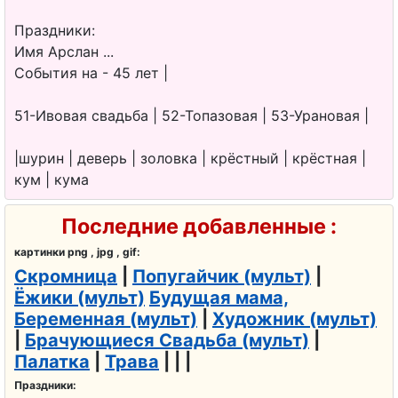
Праздники:
Имя Арслан ...
События на - 45 лет |
51-Ивовая свадьба | 52-Топазовая | 53-Урановая |
|шурин | деверь | золовка | крёстный | крёстная |
кум | кума
Последние добавленные :
картинки png , jpg , gif:
Скромница
|
Попугайчик (мульт)
|
Ёжики (мульт)
Будущая мама,
Беременная (мульт)
|
Художник (мульт)
|
Брачующиеся Свадьба (мульт)
|
Палатка
|
Трава
| | |
Праздники: