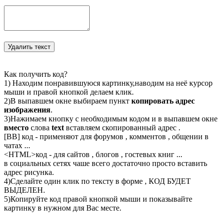
Как получить код?
1) Находим понравившуюся картинку,наводим на неё курсор
мыши и правой кнопкой делаем клик.
2)В выпавшем окне выбираем пункт
копировать адрес
изображения
.
3)Нажимаем кнопку с необходимым кодом и в выпавшем окне
вместо
слова
text
вставляем скопированный адрес .
[BB] код - применяют для форумов , комментов , общении в
чатах ...
<
HTML
>код - для сайтов , блогов , гостевых книг ...
в социальных сетях чаше всего достаточно просто вставить
адрес рисунка.
4)Сделайте один клик по тексту в форме , КОД БУДЕТ
ВЫДЕЛЕН.
5)Копируйте код правой кнопкой мыши и показывайте
картинку в нужном для Вас месте.