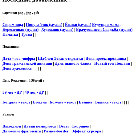
картинки png , jpg , gif:
Скромница
|
Попугайчик (мульт)
|
Ёжики (мульт)
Будущая мама,
Беременная (мульт)
|
Художник (мульт)
|
Брачующиеся Свадьба (мульт)
|
Палатка
|
Трава
| | |
Праздники:
Дата - год -цифры
|
Шаблон Эскиз открытки
|
День проектировщика
|
День гражданской авиации
|
День пьяного ёжика
|
Новый год Лошади
|
День художника
| | | | |
День Рождения , Юбилей :
39 лет - ДР
|
40 лет - ДР
| | |
Богдана - текст
|
Божена
|
Божена - текст
|
Бьянка
|
Бьянка - текст
| | | | |
Разное:
Выходной
|
Давай помиримся
|
Весы
|
Скорпион
|
Движение фрагмента
|
Рамка-border
|
Эффект курсора
|