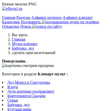
Разные мелочи PNG
Главная
Разделы
Алфавит надписи
Алфавит клипарт
Календарь
Поздравить
Открытки
Поиск
Вы здесь:
Главная
Мульт-клипарт
Бабушка, дед
сделать пригласительный
Понедельник
.
Категории в разделе
Клипарт-мульт :
Дед Мороз и Снегурочка
Клоун
Дети военные поздравляют
Брачующиеся Свадьба
Семья
Бабушка, дед
Будущая мама