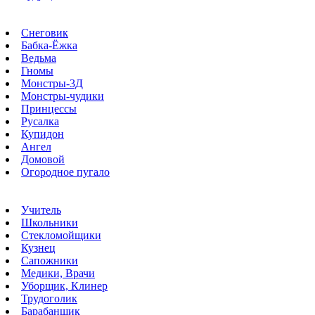
Снеговик
Бабка-Ёжка
Ведьма
Гномы
Монстры-3Д
Монстры-чудики
Принцессы
Русалка
Купидон
Ангел
Домовой
Огородное пугало
Учитель
Школьники
Стекломойщики
Кузнец
Сапожники
Медики, Врачи
Уборщик, Клинер
Трудоголик
Барабанщик