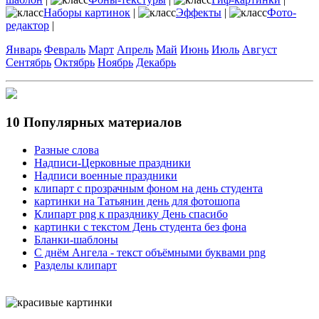
Наборы картинок
|
Эффекты
|
Фото-
редактор
|
Январь
Февраль
Март
Апрель
Май
Июнь
Июль
Август
Сентябрь
Октябрь
Ноябрь
Декабрь
10 Популярных материалов
Разные слова
Надписи-Церковные праздники
Надписи военные праздники
клипарт с прозрачным фоном на день студента
картинки на Татьянин день для фотошопа
Клипарт png к празднику День спасибо
картинки с текстом День студента без фона
Бланки-шаблоны
С днём Ангела - текст объёмными буквами png
Разделы клипарт