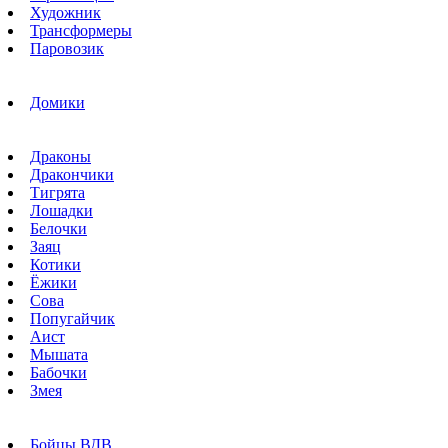
Художник
Трансформеры
Паровозик
Домики
Драконы
Дракончики
Тигрята
Лошадки
Белочки
Заяц
Котики
Ёжики
Сова
Попугайчик
Аист
Мышата
Бабочки
Змея
Бойцы ВДВ