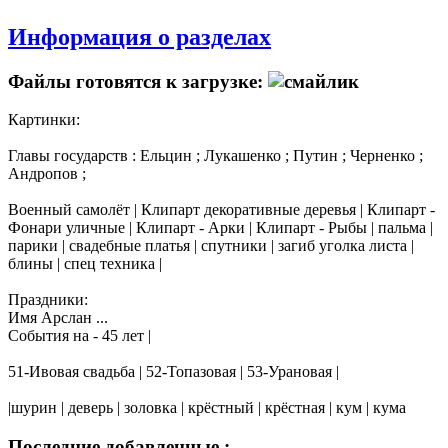
Информация о разделах
Файлы готовятся к загрузке:
Картинки:
Главы государств : Ельцин ; Лукашенко ; Путин ; Черненко ;
Андропов ;
Военный самолёт | Клипарт декоративные деревья | Клипарт -
Фонари уличные | Клипарт - Арки | Клипарт - Рыбы | пальма |
парики | свадебные платья | спутники | загиб уголка листа |
блины | спец техника |
Праздники:
Имя Арслан ...
События на - 45 лет |
51-Ивовая свадьба | 52-Топазовая | 53-Урановая |
|шурин | деверь | золовка | крёстный | крёстная | кум | кума
Последние добавленные :