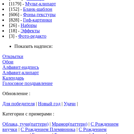
[1179] -
Мульт-клипарт
[152] -
Бланк-шаблон
[606] -
Фоны-текстуры
[828] -
Гиф-картинки
[26] -
Наборы
[18] -
Эффекты
[3] -
Фото-редакто
Показать надписи:
Открытки
Обои
Алфавит-надпись
Алфавит-клипарт
Календарь
Голосовое поздравление
Обновление :
Для победителя
|
Новый год
|
Удачи
|
Категории с примерами :
Облака, тучи(паттерн)
|
Мрамор(паттерн)
|
С Рождением
внучки
|
С Рождением Племянника
|
С Рождением