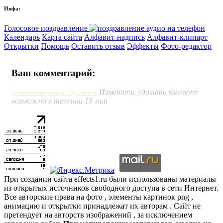
Инфа:
Голосовое поздравление
Календарь
Карта сайта
Алфавит-надпись
Алфавит-клипарт
Открытки
Помощь
Оставить отзыв
Эффекты
Фото-редактор
Ваш комментарий:
Изменить, удалить коммент
Система комментирования SigComments
возможно в течении 15 мин
При создании сайта effects1.ru были использованы материалы
из открытых источников свободного доступа в сети Интернет.
Все авторские права на фото , элементы картинок png ,
анимацию и открытки принадлежат их авторам . Сайт не
претендует на авторств изображений , за исключением