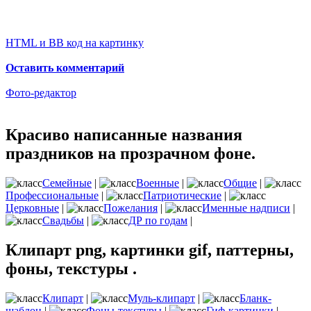
HTML и BB код на картинку
Оставить комментарий
Фото-редактор
Красиво написанные названия
праздников на прозрачном фоне.
Семейные
|
Военные
|
Общие
|
Профессиональные
|
Патриотические
|
Церковные
|
Пожелания
|
Именные надписи
|
Свадьбы
|
ДР по годам
|
Клипарт png, картинки gif, паттерны,
фоны, текстуры .
Клипарт
|
Муль-клипарт
|
Бланк-
шаблон
|
Фоны-текстуры
|
Гиф-картинки
|