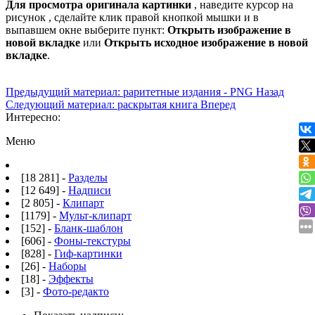
Для просмотра оригинала картинки
, наведите курсор на
рисунок , сделайте клик правой кнопкой мышки и в
выпавшем окне выберите пункт:
Открыть изображение в
новой вкладке
или
Открыть исходное изображение в новой
вкладке
.
Предыдущий материал: раритетные издания - PNG
Назад
Следующий материал: раскрытая книга
Вперед
Интересно:
Меню
[18 281] -
Разделы
[12 649] -
Надписи
[2 805] -
Клипарт
[1179] -
Мульт-клипарт
[152] -
Бланк-шаблон
[606] -
Фоны-текстуры
[828] -
Гиф-картинки
[26] -
Наборы
[18] -
Эффекты
[3] -
Фото-редакто