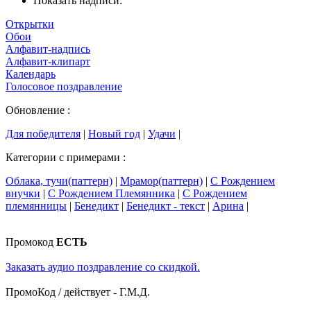
Показать надписи:
Открытки
Обои
Алфавит-надпись
Алфавит-клипарт
Календарь
Голосовое поздравление
Обновление :
Для победителя
|
Новый год
|
Удачи
|
Категории с примерами :
Облака, тучи(паттерн)
|
Мрамор(паттерн)
|
С Рождением
внучки
|
С Рождением Племянника
|
С Рождением
племянницы
|
Бенедикт
|
Бенедикт - текст
|
Арина
|
Промокод
ЕСТЬ
Заказать аудио поздравление со скидкой.
ПромоКод / действует - Г.М.Д.