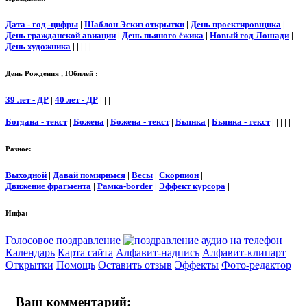
Дата - год -цифры
|
Шаблон Эскиз открытки
|
День проектировщика
|
День гражданской авиации
|
День пьяного ёжика
|
Новый год Лошади
|
День художника
| | | | |
День Рождения , Юбилей :
39 лет - ДР
|
40 лет - ДР
| | |
Богдана - текст
|
Божена
|
Божена - текст
|
Бьянка
|
Бьянка - текст
| | | | |
Разное:
Выходной
|
Давай помиримся
|
Весы
|
Скорпион
|
Движение фрагмента
|
Рамка-border
|
Эффект курсора
|
Инфа:
Голосовое поздравление
Календарь
Карта сайта
Алфавит-надпись
Алфавит-клипарт
Открытки
Помощь
Оставить отзыв
Эффекты
Фото-редактор
Ваш комментарий: