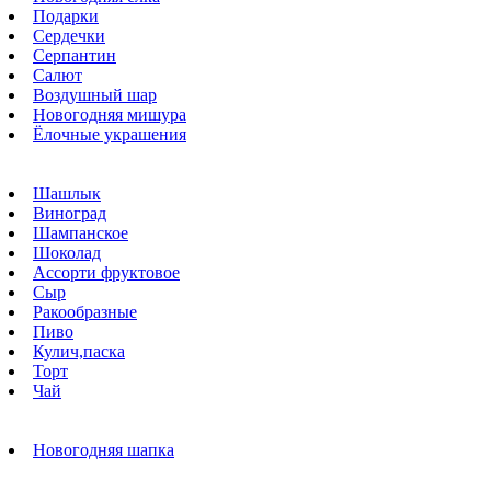
Подарки
Сердечки
Серпантин
Салют
Воздушный шар
Новогодняя мишура
Ёлочные украшения
Шашлык
Виноград
Шампанское
Шоколад
Ассорти фруктовое
Сыр
Ракообразные
Пиво
Кулич,паска
Торт
Чай
Новогодняя шапка