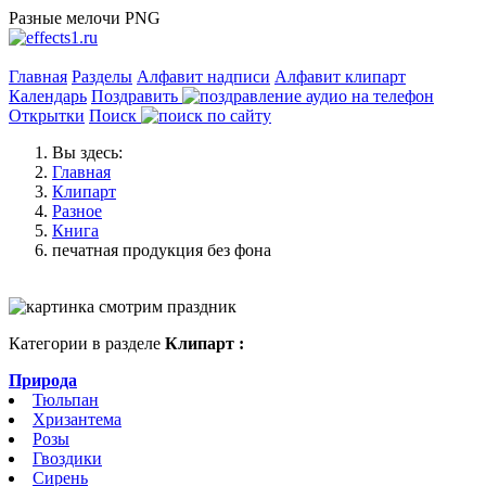
Разные мелочи PNG
Главная
Разделы
Алфавит надписи
Алфавит клипарт
Календарь
Поздравить
Открытки
Поиск
Вы здесь:
Главная
Клипарт
Разное
Книга
печатная продукция без фона
Категории в разделе
Клипарт :
Природа
Тюльпан
Хризантема
Розы
Гвоздики
Сирень