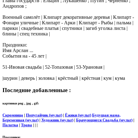
Главы государств : Ельцин ; Лукашенко ; Путин ; Черненко ;
Андропов ;
Военный самолёт | Клипарт декоративные деревья | Клипарт -
Фонари уличные | Клипарт - Арки | Клипарт - Рыбы | пальма |
парики | свадебные платья | спутники | загиб уголка листа |
блины | спец техника |
Праздники:
Имя Арслан ...
События на - 45 лет |
51-Ивовая свадьба | 52-Топазовая | 53-Урановая |
|шурин | деверь | золовка | крёстный | крёстная | кум | кума
Последние добавленные :
картинки png , jpg , gif:
Скромница
|
Попугайчик (мульт)
|
Ёжики (мульт)
Будущая мама,
Беременная (мульт)
|
Художник (мульт)
|
Брачующиеся Свадьба (мульт)
|
Палатка
|
Трава
| | |
Праздники: