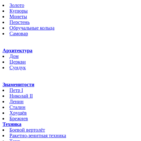
Золото
Купюры
Монеты
Перстень
Обручальные кольца
Самовар
Архитектура
Дом
Церкви
Сундук
Знаменитости
Петр I
Николай II
Ленин
Сталин
Хрущёв
Брежнев
Техника
Боевой вертолёт
Ракетно-зенитная техника