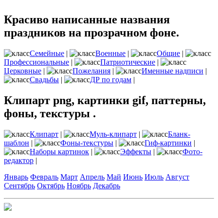
Красиво написанные названия
праздников на прозрачном фоне.
Семейные
|
Военные
|
Общие
|
Профессиональные
|
Патриотические
|
Церковные
|
Пожелания
|
Именные надписи
|
Свадьбы
|
ДР по годам
|
Клипарт png, картинки gif, паттерны,
фоны, текстуры .
Клипарт
|
Муль-клипарт
|
Бланк-
шаблон
|
Фоны-текстуры
|
Гиф-картинки
|
Наборы картинок
|
Эффекты
|
Фото-
редактор
|
Январь
Февраль
Март
Апрель
Май
Июнь
Июль
Август
Сентябрь
Октябрь
Ноябрь
Декабрь