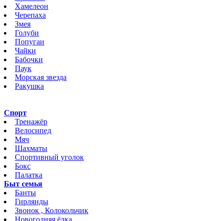
Хамелеон
Черепаха
Змея
Голуби
Попугаи
Чайки
Бабочки
Паук
Морская звезда
Ракушка
Спорт
Тренажёр
Велосипед
Мяч
Шахматы
Спортивный уголок
Бокс
Палатка
Быт семья
Банты
Гирлянды
Звонок , Колокольчик
Новогодняя ёлка