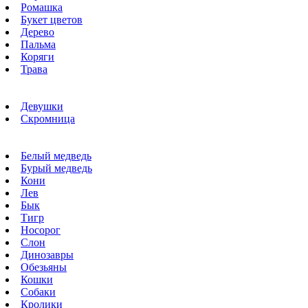
Ромашка
Букет цветов
Дерево
Пальма
Коряги
Трава
Девушки
Скромница
Белый медведь
Бурый медведь
Кони
Лев
Бык
Тигр
Носорог
Слон
Динозавры
Обезьяны
Кошки
Собаки
Кролики