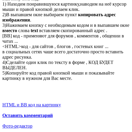
1) Находим понравившуюся картинку,наводим на неё курсор
мыши и правой кнопкой делаем клик.
2)В выпавшем окне выбираем пункт
копировать адрес
изображения
.
3)Нажимаем кнопку с необходимым кодом и в выпавшем окне
вместо
слова
text
вставляем скопированный адрес .
[BB] код - применяют для форумов , комментов , общении в
чатах ...
<
HTML
>код - для сайтов , блогов , гостевых книг ...
в социальных сетях чаше всего достаточно просто вставить
адрес рисунка.
4)Сделайте один клик по тексту в форме , КОД БУДЕТ
ВЫДЕЛЕН.
5)Копируйте код правой кнопкой мыши и показывайте
картинку в нужном для Вас месте.
HTML и BB код на картинку
Оставить комментарий
Фото-редактор