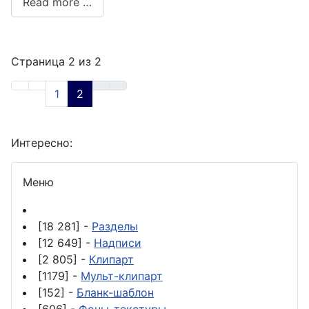
Read more …
Страница 2 из 2
1
2
Интересно:
Меню
[18 281] -
Разделы
[12 649] -
Надписи
[2 805] -
Клипарт
[1179] -
Мульт-клипарт
[152] -
Бланк-шаблон