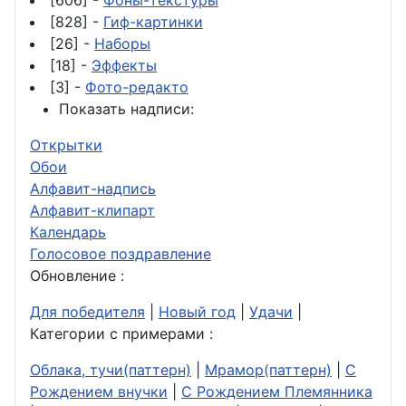
[606] -
Фоны-текстуры
[828] -
Гиф-картинки
[26] -
Наборы
[18] -
Эффекты
[3] -
Фото-редакто
Показать надписи:
Открытки
Обои
Алфавит-надпись
Алфавит-клипарт
Календарь
Голосовое поздравление
Обновление :
Для победителя
|
Новый год
|
Удачи
|
Категории с примерами :
Облака, тучи(паттерн)
|
Мрамор(паттерн)
|
С
Рождением внучки
|
С Рождением Племянника