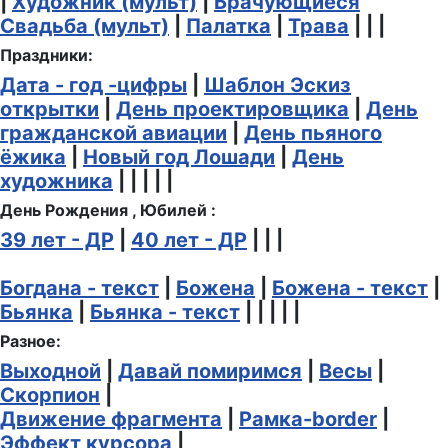
|
Художник (мульт)
|
Брачующиеся
Свадьба (мульт)
|
Палатка
|
Трава
| | |
Праздники:
Дата - год -цифры
|
Шаблон Эскиз
открытки
|
День проектировщика
|
День
гражданской авиации
|
День пьяного
ёжика
|
Новый год Лошади
|
День
художника
| | | | |
День Рождения , Юбилей :
39 лет - ДР
|
40 лет - ДР
| | |
Богдана - текст
|
Божена
|
Божена - текст
|
Бьянка
|
Бьянка - текст
| | | | |
Разное:
Выходной
|
Давай помиримся
|
Весы
|
Скорпион
|
Движение фрагмента
|
Рамка-border
|
Эффект курсора
|