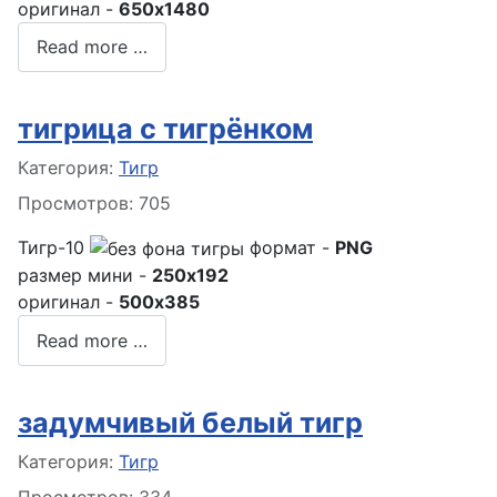
оригинал -
650x1480
Read more …
тигрица с тигрёнком
Информация о материале
Категория:
Тигр
Просмотров: 705
Тигр-10
формат -
PNG
размер мини -
250x192
оригинал -
500x385
Read more …
задумчивый белый тигр
Информация о материале
Категория:
Тигр
Просмотров: 334