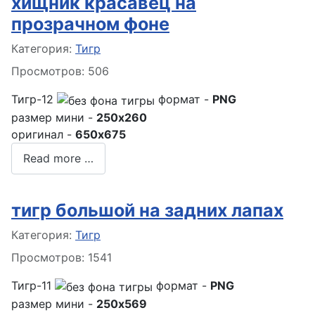
хищник красавец на
прозрачном фоне
Информация о материале
Категория:
Тигр
Просмотров: 506
Тигр-12
формат -
PNG
размер мини -
250x260
оригинал -
650x675
Read more …
тигр большой на задних лапах
Информация о материале
Категория:
Тигр
Просмотров: 1541
Тигр-11
формат -
PNG
размер мини -
250x569