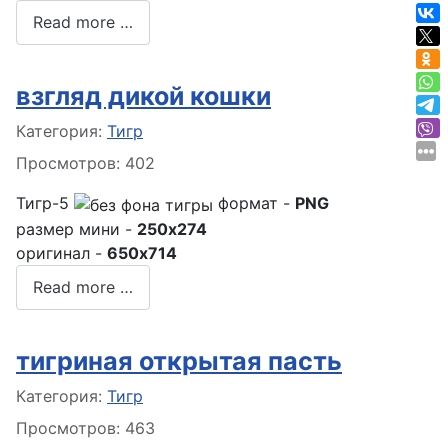
Read more …
взгляд дикой кошки
Информация о материале
Категория:
Тигр
Просмотров: 402
Тигр-5
формат -
PNG
размер мини -
250x274
оригинал -
650x714
Read more …
тигриная открытая пасть
Информация о материале
Категория:
Тигр
Просмотров: 463