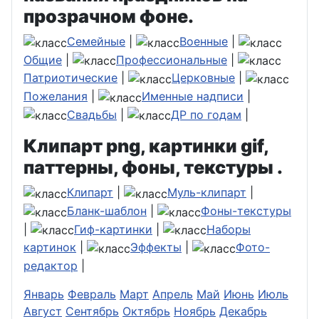
прозрачном фоне.
Семейные
|
Военные
|
Общие
|
Профессиональные
|
Патриотические
|
Церковные
|
Пожелания
|
Именные надписи
|
Свадьбы
|
ДР по годам
|
Клипарт png, картинки gif,
паттерны, фоны, текстуры .
Клипарт
|
Муль-клипарт
|
Бланк-шаблон
|
Фоны-текстуры
|
Гиф-картинки
|
Наборы
картинок
|
Эффекты
|
Фото-
редактор
|
Январь
Февраль
Март
Апрель
Май
Июнь
Июль
Август
Сентябрь
Октябрь
Ноябрь
Декабрь