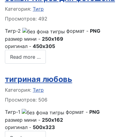
Информация о материале
Категория:
Тигр
Просмотров: 492
Тигр-2
формат -
PNG
размер мини -
250x169
оригинал -
450x305
Read more …
тигриная любовь
Информация о материале
Категория:
Тигр
Просмотров: 506
Тигр-1
формат -
PNG
размер мини -
250x162
оригинал -
500x323