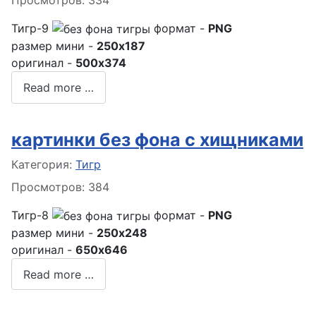
Тигр-9
формат -
PNG
размер мини -
250x187
оригинал -
500x374
Read more …
картинки без фона с хищниками
Информация о материале
Категория:
Тигр
Просмотров: 384
Тигр-8
формат -
PNG
размер мини -
250x248
оригинал -
650x646
Read more …