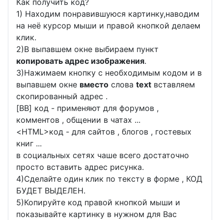
Как получить код?
1) Находим понравившуюся картинку,наводим
на неё курсор мыши и правой кнопкой делаем
клик.
2)В выпавшем окне выбираем пункт
копировать адрес изображения
.
3)Нажимаем кнопку с необходимым кодом и в
выпавшем окне
вместо
слова
text
вставляем
скопированный адрес .
[BB] код - применяют для форумов ,
комментов , общении в чатах ...
<
HTML
>код - для сайтов , блогов , гостевых
книг ...
в социальных сетях чаше всего достаточно
просто вставить адрес рисунка.
4)Сделайте один клик по тексту в форме , КОД
БУДЕТ ВЫДЕЛЕН.
5)Копируйте код правой кнопкой мыши и
показывайте картинку в нужном для Вас