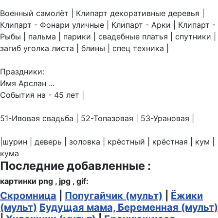
Военный самолёт | Клипарт декоративные деревья |
Клипарт - Фонари уличные | Клипарт - Арки | Клипарт -
Рыбы | пальма | парики | свадебные платья | спутники |
загиб уголка листа | блины | спец техника |
Праздники:
Имя Арслан ...
События на - 45 лет |
51-Ивовая свадьба | 52-Топазовая | 53-Урановая |
|шурин | деверь | золовка | крёстный | крёстная | кум |
кума
Последние добавленные :
картинки png , jpg , gif:
Скромница
|
Попугайчик (мульт)
|
Ёжики
(мульт)
Будущая мама, Беременная (мульт)