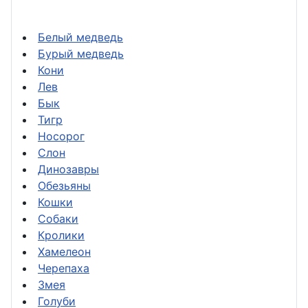
Белый медведь
Бурый медведь
Кони
Лев
Бык
Тигр
Носорог
Слон
Динозавры
Обезьяны
Кошки
Собаки
Кролики
Хамелеон
Черепаха
Змея
Голуби