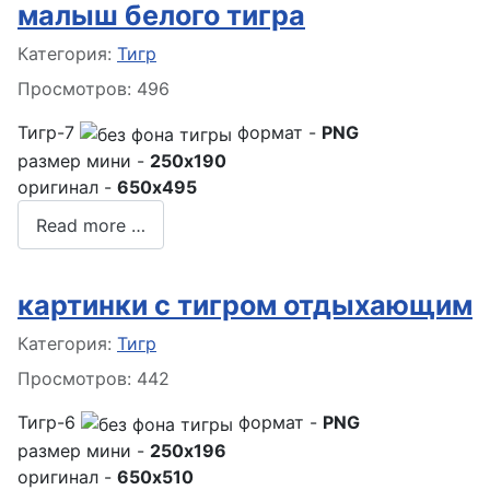
малыш белого тигра
Информация о материале
Категория:
Тигр
Просмотров: 496
Тигр-7
формат -
PNG
размер мини -
250x190
оригинал -
650x495
Read more …
картинки с тигром отдыхающим
Информация о материале
Категория:
Тигр
Просмотров: 442
Тигр-6
формат -
PNG
размер мини -
250x196
оригинал -
650x510