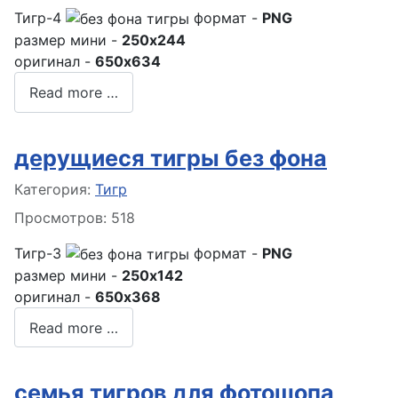
Тигр-4
формат -
PNG
размер мини -
250x244
оригинал -
650x634
Read more …
дерущиеся тигры без фона
Информация о материале
Категория:
Тигр
Просмотров: 518
Тигр-3
формат -
PNG
размер мини -
250x142
оригинал -
650x368
Read more …
семья тигров для фотошопа