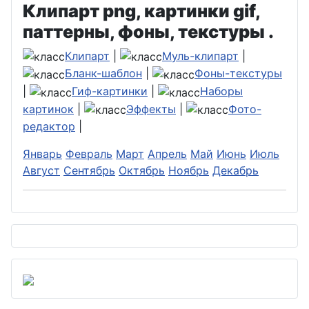
Клипарт png, картинки gif,
паттерны, фоны, текстуры .
Клипарт
|
Муль-клипарт
|
Бланк-шаблон
|
Фоны-текстуры
|
Гиф-картинки
|
Наборы
картинок
|
Эффекты
|
Фото-
редактор
|
Январь
Февраль
Март
Апрель
Май
Июнь
Июль
Август
Сентябрь
Октябрь
Ноябрь
Декабрь