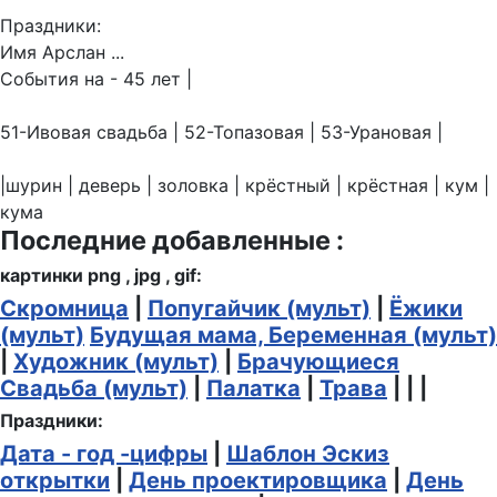
Праздники:
Имя Арслан ...
События на - 45 лет |
51-Ивовая свадьба | 52-Топазовая | 53-Урановая |
|шурин | деверь | золовка | крёстный | крёстная | кум |
кума
Последние добавленные :
картинки png , jpg , gif:
Скромница
|
Попугайчик (мульт)
|
Ёжики
(мульт)
Будущая мама, Беременная (мульт)
|
Художник (мульт)
|
Брачующиеся
Свадьба (мульт)
|
Палатка
|
Трава
| | |
Праздники:
Дата - год -цифры
|
Шаблон Эскиз
открытки
|
День проектировщика
|
День