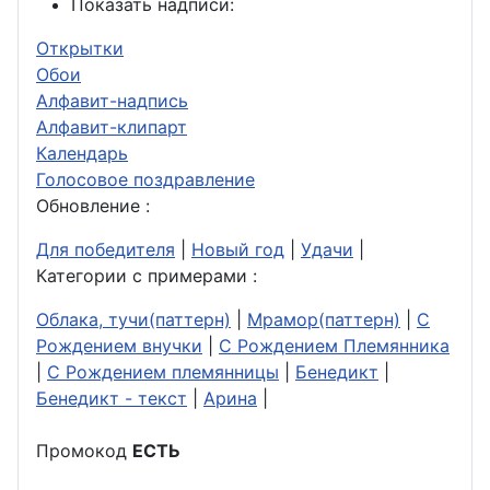
Показать надписи:
Открытки
Обои
Алфавит-надпись
Алфавит-клипарт
Календарь
Голосовое поздравление
Обновление :
Для победителя
|
Новый год
|
Удачи
|
Категории с примерами :
Облака, тучи(паттерн)
|
Мрамор(паттерн)
|
С
Рождением внучки
|
С Рождением Племянника
|
С Рождением племянницы
|
Бенедикт
|
Бенедикт - текст
|
Арина
|
Промокод
ЕСТЬ