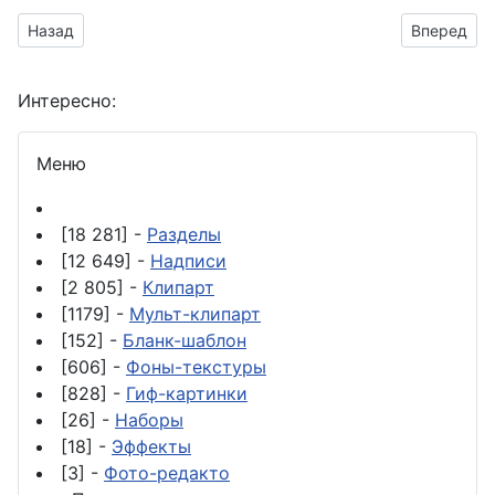
Предыдущий материал: Сделать именное поздравление для
Следующий
Назад
Вперед
Интересно:
Меню
[18 281] -
Разделы
[12 649] -
Надписи
[2 805] -
Клипарт
[1179] -
Мульт-клипарт
[152] -
Бланк-шаблон
[606] -
Фоны-текстуры
[828] -
Гиф-картинки
[26] -
Наборы
[18] -
Эффекты
[3] -
Фото-редакто