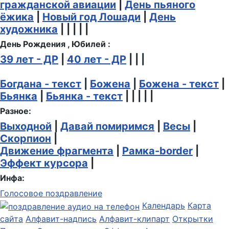
гражданской авиации
|
День пьяного
ёжика
|
Новый год Лошади
|
День
художника
| | | | |
День Рождения , Юбилей :
39 лет - ДР
|
40 лет - ДР
| | |
Богдана - текст
|
Божена
|
Божена - текст
|
Бьянка
|
Бьянка - текст
| | | | |
Разное:
Выходной
|
Давай помиримся
|
Весы
|
Скорпион
|
Движение фрагмента
|
Рамка-border
|
Эффект курсора
|
Инфа:
Голосовое поздравление
Календарь
Карта
сайта
Алфавит-надпись
Алфавит-клипарт
Открытки