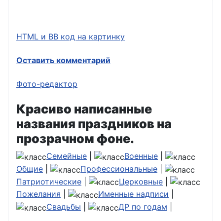
HTML и BB код на картинку
Оставить комментарий
Фото-редактор
Красиво написанные
названия праздников на
прозрачном фоне.
Семейные
|
Военные
|
Общие
|
Профессиональные
|
Патриотические
|
Церковные
|
Пожелания
|
Именные надписи
|
Свадьбы
|
ДР по годам
|