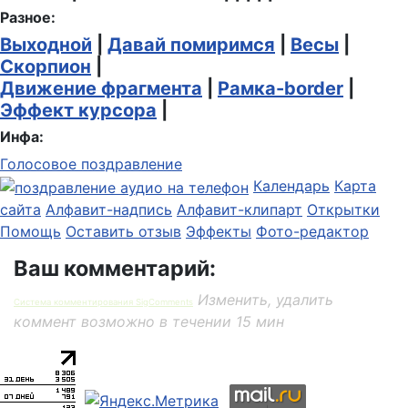
Разное:
Выходной
|
Давай помиримся
|
Весы
|
Скорпион
|
Движение фрагмента
|
Рамка-border
|
Эффект курсора
|
Инфа:
Голосовое поздравление
Календарь
Карта
сайта
Алфавит-надпись
Алфавит-клипарт
Открытки
Помощь
Оставить отзыв
Эффекты
Фото-редактор
Ваш комментарий:
Изменить, удалить
Система комментирования SigComments
коммент возможно в течении 15 мин