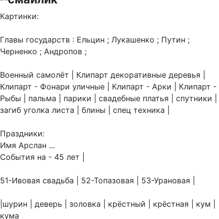
Картинки:
Главы государств : Ельцин ; Лукашенко ; Путин ;
Черненко ; Андропов ;
Военный самолёт | Клипарт декоративные деревья |
Клипарт - Фонари уличные | Клипарт - Арки | Клипарт -
Рыбы | пальма | парики | свадебные платья | спутники |
загиб уголка листа | блины | спец техника |
Праздники:
Имя Арслан ...
События на - 45 лет |
51-Ивовая свадьба | 52-Топазовая | 53-Урановая |
|шурин | деверь | золовка | крёстный | крёстная | кум |
кума