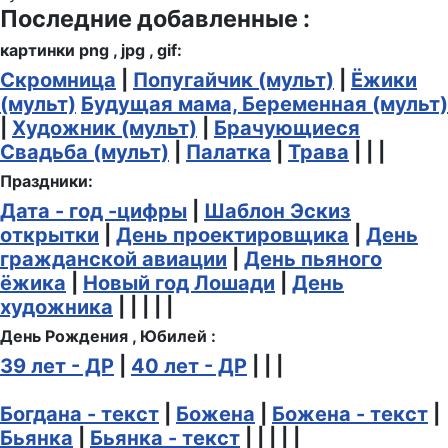
Последние добавленные :
картинки png , jpg , gif:
Скромница
|
Попугайчик (мульт)
|
Ёжики
(мульт)
Будущая мама, Беременная (мульт)
|
Художник (мульт)
|
Брачующиеся
Свадьба (мульт)
|
Палатка
|
Трава
| | |
Праздники:
Дата - год -цифры
|
Шаблон Эскиз
открытки
|
День проектировщика
|
День
гражданской авиации
|
День пьяного
ёжика
|
Новый год Лошади
|
День
художника
| | | | |
День Рождения , Юбилей :
39 лет - ДР
|
40 лет - ДР
| | |
Богдана - текст
|
Божена
|
Божена - текст
|
Бьянка
|
Бьянка - текст
| | | | |