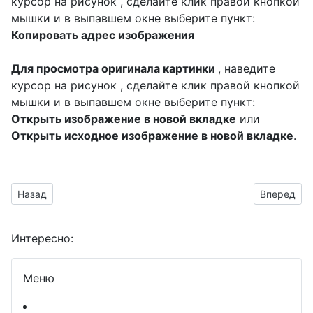
курсор на рисунок , сделайте клик правой кнопкой
мышки и в выпавшем окне выберите пункт:
Копировать адрес изображения
Для просмотра оригинала картинки
, наведите
курсор на рисунок , сделайте клик правой кнопкой
мышки и в выпавшем окне выберите пункт:
Открыть изображение в новой вкладке
или
Открыть исходное изображение в новой вкладке
.
Предыдущий материал: Сделать плакат для Ангелины ко дн
Следующий 
Назад
Вперед
Интересно:
Меню