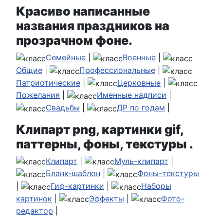
Красиво написанные
названия праздников на
прозрачном фоне.
Семейные
|
Военные
|
Общие
|
Профессиональные
|
Патриотические
|
Церковные
|
Пожелания
|
Именные надписи
|
Свадьбы
|
ДР по годам
|
Клипарт png, картинки gif,
паттерны, фоны, текстуры .
Клипарт
|
Муль-клипарт
|
Бланк-шаблон
|
Фоны-текстуры
|
Гиф-картинки
|
Наборы
картинок
|
Эффекты
|
Фото-
редактор
|