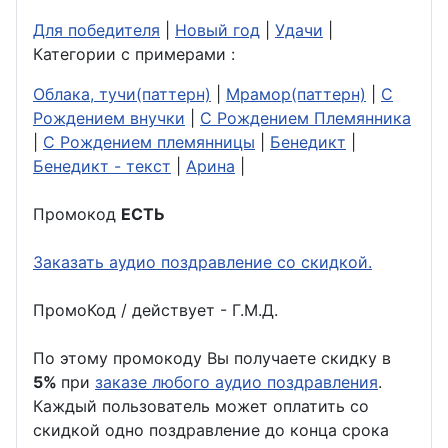
Для победителя
|
Новый год
|
Удачи
|
Категории с примерами :
Облака, тучи(паттерн)
|
Мрамор(паттерн)
|
С
Рождением внучки
|
С Рождением Племянника
|
С Рождением племянницы
|
Бенедикт
|
Бенедикт - текст
|
Арина
|
Промокод
ЕСТЬ
Заказать аудио поздравление со скидкой.
ПромоКод / действует - Г.М.Д.
По этому промокоду Вы получаете скидку в
5%
при
заказе любого аудио поздравления
.
Каждый пользователь может оплатить со
скидкой одно поздравление до конца срока