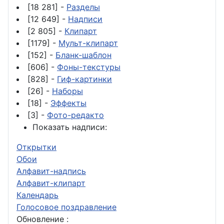
[18 281] -
Разделы
[12 649] -
Надписи
[2 805] -
Клипарт
[1179] -
Мульт-клипарт
[152] -
Бланк-шаблон
[606] -
Фоны-текстуры
[828] -
Гиф-картинки
[26] -
Наборы
[18] -
Эффекты
[3] -
Фото-редакто
Показать надписи:
Открытки
Обои
Алфавит-надпись
Алфавит-клипарт
Календарь
Голосовое поздравление
Обновление :