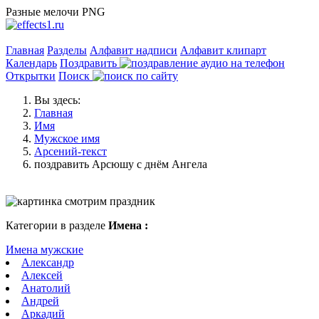
Разные мелочи PNG
Главная
Разделы
Алфавит надписи
Алфавит клипарт
Календарь
Поздравить
Открытки
Поиск
Вы здесь:
Главная
Имя
Мужское имя
Арсений-текст
поздравить Арсюшу с днём Ангела
Категории в разделе
Имена :
Имена мужские
Александр
Алексей
Анатолий
Андрей
Аркадий