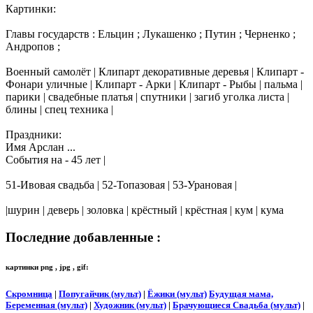
Картинки:
Главы государств : Ельцин ; Лукашенко ; Путин ; Черненко ;
Андропов ;
Военный самолёт | Клипарт декоративные деревья | Клипарт -
Фонари уличные | Клипарт - Арки | Клипарт - Рыбы | пальма |
парики | свадебные платья | спутники | загиб уголка листа |
блины | спец техника |
Праздники:
Имя Арслан ...
События на - 45 лет |
51-Ивовая свадьба | 52-Топазовая | 53-Урановая |
|шурин | деверь | золовка | крёстный | крёстная | кум | кума
Последние добавленные :
картинки png , jpg , gif:
Скромница
|
Попугайчик (мульт)
|
Ёжики (мульт)
Будущая мама,
Беременная (мульт)
|
Художник (мульт)
|
Брачующиеся Свадьба (мульт)
|