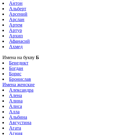
Антон
Альберт
Арсений
Арслан
Артем
Артур
Архип
Афанасий
Ахмед
Имена на букву
Б
Бенедикт
Богдан
Борис
Бронислав
Имена женские
Александра
Алена
Алина
Алиса
Алла
Альбина
Августина
Агата
Агния