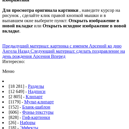
Для просмотра оригинала картинки
, наведите курсор на
рисунок , сделайте клик правой кнопкой мышки и в
выпавшем окне выберите пункт:
Открыть изображение в
новой вкладке
или
Открыть исходное изображение в новой
вкладке
.
Предыдущий материал: картинка с именем Арсений ко дню
Ангела
Назад
Следующий материал: сделать поздравление на
день рождения Арсения
Вперед
Интересно:
Меню
[18 281] -
Разделы
[12 649] -
Надписи
[2 805] -
Клипарт
[1179] -
Мульт-клипарт
[152] -
Бланк-шаблон
[606] -
Фоны-текстуры
[828] -
Гиф-картинки
[26] -
Наборы
[18] -
Эффекты