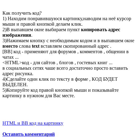
Как получить код?
1) Находим понравившуюся картинку,наводим на неё курсор
мыши и правой кнопкой делаем клик.
2)В выпавшем окне выбираем пункт
копировать адрес
изображения
.
3)Нажимаем кнопку с необходимым кодом и в выпавшем окне
вместо
слова
text
вставляем скопированный адрес .
[BB] код - применяют для форумов , комментов , общении в
чатах ...
<
HTML
>код - для сайтов , блогов , гостевых книг ...
в социальных сетях чаше всего достаточно просто вставить
адрес рисунка.
4)Сделайте один клик по тексту в форме , КОД БУДЕТ
ВЫДЕЛЕН.
5)Копируйте код правой кнопкой мыши и показывайте
картинку в нужном для Вас месте.
HTML и BB код на картинку
Оставить комментарий