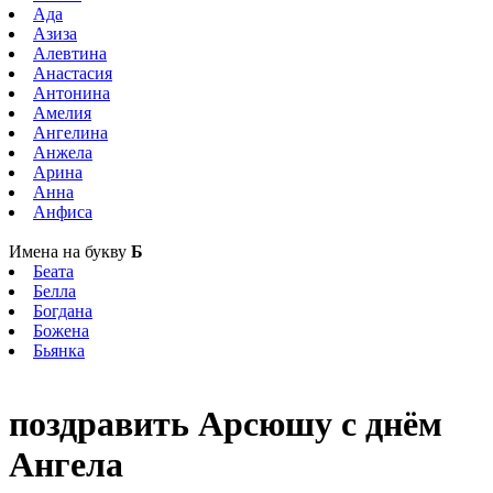
Ада
Азиза
Алевтина
Анастасия
Антонина
Амелия
Ангелина
Анжела
Арина
Анна
Анфиса
Имена на букву
Б
Беата
Белла
Богдана
Божена
Бьянка
поздравить Арсюшу с днём
Ангела