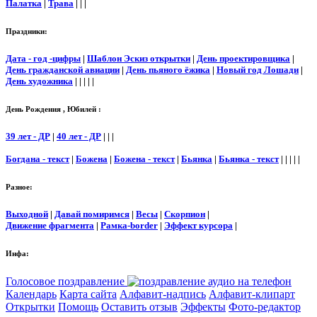
Палатка
|
Трава
| | |
Праздники:
Дата - год -цифры
|
Шаблон Эскиз открытки
|
День проектировщика
|
День гражданской авиации
|
День пьяного ёжика
|
Новый год Лошади
|
День художника
| | | | |
День Рождения , Юбилей :
39 лет - ДР
|
40 лет - ДР
| | |
Богдана - текст
|
Божена
|
Божена - текст
|
Бьянка
|
Бьянка - текст
| | | | |
Разное:
Выходной
|
Давай помиримся
|
Весы
|
Скорпион
|
Движение фрагмента
|
Рамка-border
|
Эффект курсора
|
Инфа:
Голосовое поздравление
Календарь
Карта сайта
Алфавит-надпись
Алфавит-клипарт
Открытки
Помощь
Оставить отзыв
Эффекты
Фото-редактор