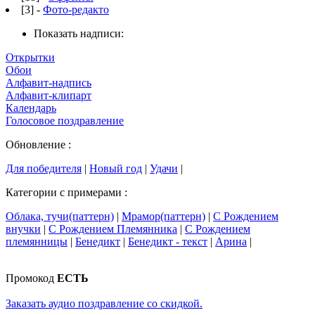
[3] -
Фото-редакто
Показать надписи:
Открытки
Обои
Алфавит-надпись
Алфавит-клипарт
Календарь
Голосовое поздравление
Обновление :
Для победителя
|
Новый год
|
Удачи
|
Категории с примерами :
Облака, тучи(паттерн)
|
Мрамор(паттерн)
|
С Рождением
внучки
|
С Рождением Племянника
|
С Рождением
племянницы
|
Бенедикт
|
Бенедикт - текст
|
Арина
|
Промокод
ЕСТЬ
Заказать аудио поздравление со скидкой.