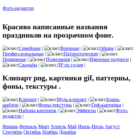
Фото-редактор
Красиво написанные названия
праздников на прозрачном фоне.
Семейные
|
Военные
|
Общие
|
Профессиональные
|
Патриотические
|
Церковные
|
Пожелания
|
Именные надписи
|
Свадьбы
|
ДР по годам
|
Клипарт png, картинки gif, паттерны,
фоны, текстуры .
Клипарт
|
Муль-клипарт
|
Бланк-
шаблон
|
Фоны-текстуры
|
Гиф-картинки
|
Наборы картинок
|
Эффекты
|
Фото-
редактор
|
Январь
Февраль
Март
Апрель
Май
Июнь
Июль
Август
Сентябрь
Октябрь
Ноябрь
Декабрь