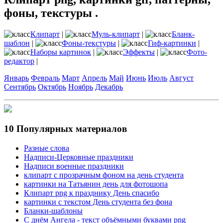
фоны, текстуры .
Клипарт
|
Муль-клипарт
|
Бланк-
шаблон
|
Фоны-текстуры
|
Гиф-картинки
|
Наборы картинок
|
Эффекты
|
Фото-
редактор
|
Январь
Февраль
Март
Апрель
Май
Июнь
Июль
Август
Сентябрь
Октябрь
Ноябрь
Декабрь
10 Популярных материалов
Разные слова
Надписи-Церковные праздники
Надписи военные праздники
клипарт с прозрачным фоном на день студента
картинки на Татьянин день для фотошопа
Клипарт png к празднику День спасибо
картинки с текстом День студента без фона
Бланки-шаблоны
С днём Ангела - текст объёмными буквами png