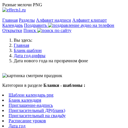
Разные мелочи PNG
Главная
Разделы
Алфавит надписи
Алфавит клипарт
Календарь
Поздравить
Открытки
Поиск
Вы здесь:
Главная
Бланк-шаблон
Дата год-цифры
Дата нового года на прозрачном фоне
Категории в разделе
Бланки - шаблоны :
Шаблон календарь png
Бланк календаря
Приглашение-надпись
Пригласительный ДР(бланк)
Пригласительный на свадьбу
Расписание уроков
Дата год