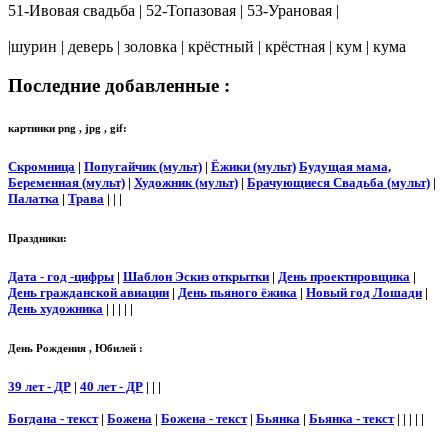
51-Ивовая свадьба | 52-Топазовая | 53-Урановая |
|шурин | деверь | золовка | крёстный | крёстная | кум | кума
Последние добавленные :
картинки png , jpg , gif:
Скромница
|
Попугайчик (мульт)
|
Ёжики (мульт)
Будущая мама,
Беременная (мульт)
|
Художник (мульт)
|
Брачующиеся Свадьба (мульт)
|
Палатка
|
Трава
| | |
Праздники:
Дата - год -цифры
|
Шаблон Эскиз открытки
|
День проектировщика
|
День гражданской авиации
|
День пьяного ёжика
|
Новый год Лошади
|
День художника
| | | | |
День Рождения , Юбилей :
39 лет - ДР
|
40 лет - ДР
| | |
Богдана - текст
|
Божена
|
Божена - текст
|
Бьянка
|
Бьянка - текст
| | | | |