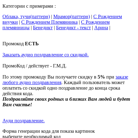
Категории с примерами :
Облака, тучи(паттерн)
|
Мрамор(паттерн)
|
С Рождением
внучки
|
С Рождением Племянника
|
С Рождением
племянницы
|
Бенедикт
|
Бенедикт - текст
|
Арина
|
Промокод
ЕСТЬ
Заказать аудио поздравление со скидкой.
ПромоКод / действует - Г.М.Д.
По этому промокоду Вы получаете скидку в
5%
при
заказе
любого аудио поздравления
. Каждый пользователь может
оплатить со скидкой одно поздравление до конца срока
действия кода.
Поздравляйте своих родных и близких Вам людей и будет
Вам счастье!
Ауди поздравление.
Форма генерации кода для показа картинок
выберите необходимый код