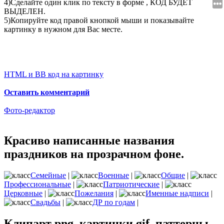
4)Сделайте один клик по тексту в форме , КОД БУДЕТ
ВЫДЕЛЕН.
5)Копируйте код правой кнопкой мыши и показывайте
картинку в нужном для Вас месте.
HTML и BB код на картинку
Оставить комментарий
Фото-редактор
Красиво написанные названия
праздников на прозрачном фоне.
Семейные
|
Военные
|
Общие
|
Профессиональные
|
Патриотические
|
Церковные
|
Пожелания
|
Именные надписи
|
Свадьбы
|
ДР по годам
|
Клипарт png, картинки gif, паттерны,