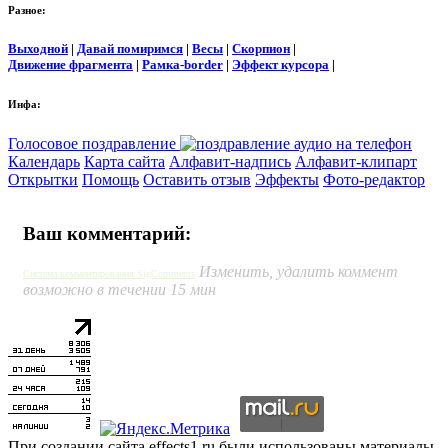
Разное:
Выходной
|
Давай помиримся
|
Весы
|
Скорпион
|
Движение фрагмента
|
Рамка-border
|
Эффект курсора
|
Инфа:
Голосовое поздравление
Календарь
Карта сайта
Алфавит-надпись
Алфавит-клипарт
Открытки
Помощь
Оставить отзыв
Эффекты
Фото-редактор
Ваш комментарий:
Изменить, удалить коммент
Система комментирования SigComments
возможно в течении 15 мин
При создании сайта effects1.ru были использованы материалы