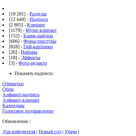
[18 281] -
Разделы
[12 649] -
Надписи
[2 805] -
Клипарт
[1179] -
Мульт-клипарт
[152] -
Бланк-шаблон
[606] -
Фоны-текстуры
[828] -
Гиф-картинки
[26] -
Наборы
[18] -
Эффекты
[3] -
Фото-редакто
Показать надписи:
Открытки
Обои
Алфавит-надпись
Алфавит-клипарт
Календарь
Голосовое поздравление
Обновление :
Для победителя
|
Новый год
|
Удачи
|